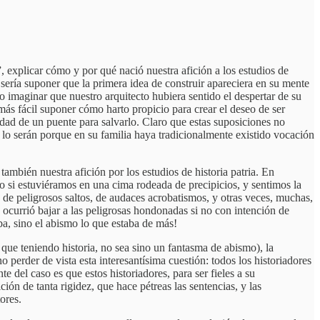
, explicar cómo y por qué nació nuestra afición a los estudios de
le sería suponer que la primera idea de construir apareciera en su mente
o imaginar que nuestro arquitecto hubiera sentido el despertar de su
más fácil suponer cómo harto propicio para crear el deseo de ser
dad de un puente para salvarlo. Claro que estas suposiciones no
s lo serán porque en su familia haya tradicionalmente existido vocación
también nuestra afición por los estudios de historia patria. En
 si estuviéramos en una cima rodeada de precipicios, y sentimos la
 de peligrosos saltos, de audaces acrobatismos, y otras veces, muchas,
 ocurrió bajar a las peligrosas hondonadas si no con intención de
ba, sino el abismo lo que estaba de más!
 que teniendo historia, no sea sino un fantasma de abismo), la
 perder de vista esta interesantísima cuestión: todos los historiadores
e del caso es que estos historiadores, para ser fieles a su
ión de tanta rigidez, que hace pétreas las sentencias, y las
ores.