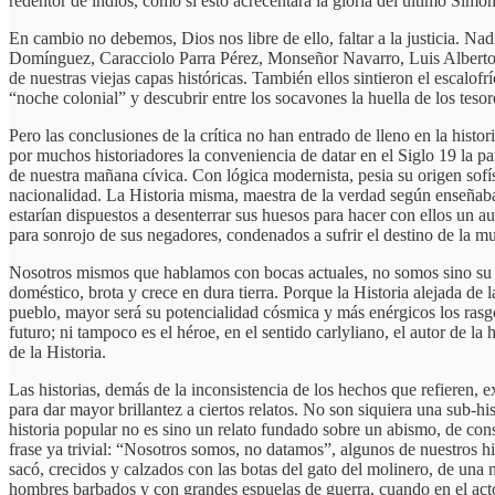
redentor de indios, como si esto acrecentara la gloria del último Simón
En cambio no debemos, Dios nos libre de ello, faltar a la justicia. 
Domínguez, Caracciolo Parra Pérez, Monseñor Navarro, Luis Alberto S
de nuestras viejas capas históricas. También ellos sintieron el escalofr
“noche colonial” y descubrir entre los socavones la huella de los teso
Pero las conclusiones de la crítica no han entrado de lleno en la hist
por muchos historiadores la conveniencia de datar en el Siglo 19 la pa
de nuestra mañana cívica. Con lógica modernista, pesia su origen sofí
nacionalidad. La Historia misma, maestra de la verdad según enseñaban
estarían dispuestos a desenterrar sus huesos para hacer con ellos un a
para sonrojo de sus negadores, condenados a sufrir el destino de la m
Nosotros mismos que hablamos con bocas actuales, no somos sino su pr
doméstico, brota y crece en dura tierra. Porque la Historia alejada d
pueblo, mayor será su potencialidad cósmica y más enérgicos los rasgo
futuro; ni tampoco es el héroe, en el sentido carlyliano, el autor de la
de la Historia.
Las historias, demás de la inconsistencia de los hechos que refieren
para dar mayor brillantez a ciertos relatos. No son siquiera una sub-his
historia popular no es sino un relato fundado sobre un abismo, de consi
frase ya trivial: “Nosotros somos, no datamos”, algunos de nuestros 
sacó, crecidos y calzados con las botas del gato del molinero, de una
hombres barbados y con grandes espuelas de guerra, cuando en el acto