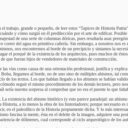
l trabajo, grande o pequeño, de leer estos “Tapices de Historia Patria”
te cuándo y cómo surgió en él predilección por el arte de edificar. Posib
ajestad de una serie de columnas dóricas, pues resultaría asaz peregrin
e correr del agua en primitiva cañería. Sin embargo, a nosotros nos es 
mismos, nos encontremos al borde de un precipicio y sintamos la necesi
agar el porqué de la existencia de los arquitectos, pues muchos de ésto
 de que fueran hijos de vendedores de materiales de construcción.
las vías como causa de una orientación profesional, justifica y explica 
Boba, llegamos al borde, no de uno sino de múltiples abismos, tal como
ío de los textos. Los que habían llegado a los abismos se habían valido
 y cómodo seguir el mismo procedimiento de los demás lectores, pero nos
uál sería nuestra sorpresa al comprobar que no era el puente lo que falta
a. La existencia del abismo histórico (y esto parece paradojal: un abismo
Historia, a lo menos la obra de los historiadores; porque necesario es no
r, en el paleolítico de la Historia propiamente dicha. Y lo más interesant
ismo fascina la mente, ésta en el deleite de la imagen, adquiere una posic
ariencia de dólmenes, cual corresponde al ciclo arqueológico de los aut