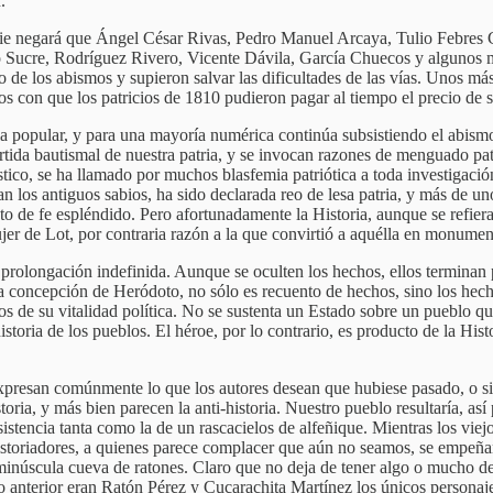
.
Nadie negará que Ángel César Rivas, Pedro Manuel Arcaya, Tulio Febres
ucre, Rodríguez Rivero, Vicente Dávila, García Chuecos y algunos más
ío de los abismos y supieron salvar las dificultades de las vías. Unos má
ros con que los patricios de 1810 pudieron pagar al tiempo el precio de 
oria popular, y para una mayoría numérica continúa subsistiendo el abism
rtida bautismal de nuestra patria, y se invocan razones de menguado pat
stico, se ha llamado por muchos blasfemia patriótica a toda investigaci
 los antiguos sabios, ha sido declarada reo de lesa patria, y más de un
uto de fe espléndido. Pero afortunadamente la Historia, aunque se refie
ujer de Lot, por contraria razón a la que convirtió a aquélla en monumen
olongación indefinida. Aunque se oculten los hechos, ellos terminan po
e la concepción de Heródoto, no sólo es recuento de hechos, sino los he
s de su vitalidad política. No se sustenta un Estado sobre un pueblo que
 historia de los pueblos. El héroe, por lo contrario, es producto de la Hi
, expresan comúnmente lo que los autores desean que hubiese pasado, o 
toria, y más bien parecen la anti-historia. Nuestro pueblo resultaría, as
stencia tanta como la de un rascacielos de alfeñique. Mientras los viejo
historiadores, a quienes parece complacer que aún no seamos, se empeña
 minúscula cueva de ratones. Claro que no deja de tener algo o mucho d
 anterior eran Ratón Pérez y Cucarachita Martínez los únicos personaj