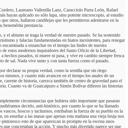
 Cordero, Laureano Vallenilla Lanz, Caracciolo Parra León, Rafael
 hayan aplicado no sólo lupa, sino potente microscopio, al estudio
s que otros, hallaron candilejas que les permitieron adentrarse en la
su benemérita prestancia.
o, y el abismo se traga la verdad de nuestro pasado. Se ha sostenido
riotismo y falacias fundamentadas en hiatos inexistentes, para renegar
ón encaminada a ensanchar en el tiempo las lindes de nuestra
o de estos modernos inquisidores del Santo Oficio de la Libertad,
ra a hechos pasados, ni muere ni pasa, y vive en cambio siempre fresca
to de sal. Nada vive tanto y con tanta fuerza como el pasado.
r declarar su propia verdad, como la semilla que sin riego
chos mismos, y cuanto más avancen en el tiempo los anales de un
, carente de historia, carezca también de centro de gravedad para el
storia. Cuanto va de Guaicaipuro a Simón Bolívar difieren las historias
simplemente circunstancias que hubiera sido importante que pasaran
í pudiéramos decirlo, anti-histórico, por cuanto lo que se ha llamado
s vascos, hoscos y taciturnos, estribaban la fuerza de su pueblo en la
n, en enseñar a las masas que apenas esta mañana una vieja bruja nos
e pintoresco esto de que aparezcan in promptu en la escena unos
es que concretaban la acción. Y mucho más divertido parece ser que