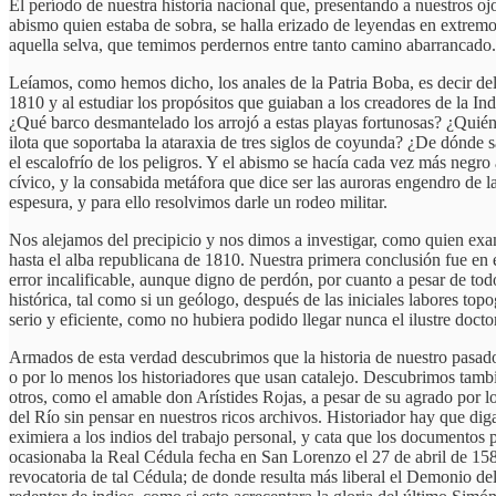
El período de nuestra historia nacional que, presentando a nuestros o
abismo quien estaba de sobra, se halla erizado de leyendas en extremo
aquella selva, que temimos perdernos entre tanto camino abarrancado. 
Leíamos, como hemos dicho, los anales de la Patria Boba, es decir del 
1810 y al estudiar los propósitos que guiaban a los creadores de la 
¿Qué barco desmantelado los arrojó a estas playas fortunosas? ¿Quiénes
ilota que soportaba la ataraxia de tres siglos de coyunda? ¿De dónde 
el escalofrío de los peligros. Y el abismo se hacía cada vez más negro
cívico, y la consabida metáfora que dice ser las auroras engendro de l
espesura, y para ello resolvimos darle un rodeo militar.
Nos alejamos del precipicio y nos dimos a investigar, como quien exami
hasta el alba republicana de 1810. Nuestra primera conclusión fue en e
error incalificable, aunque digno de perdón, por cuanto a pesar de todo
histórica, tal como si un geólogo, después de las iniciales labores topo
serio y eficiente, como no hubiera podido llegar nunca el ilustre doct
Armados de esta verdad descubrimos que la historia de nuestro pasado e
o por lo menos los historiadores que usan catalejo. Descubrimos tambié
otros, como el amable don Arístides Rojas, a pesar de su agrado por l
del Río sin pensar en nuestros ricos archivos. Historiador hay que di
eximiera a los indios del trabajo personal, y cata que los documento
ocasionaba la Real Cédula fecha en San Lorenzo el 27 de abril de 1588
revocatoria de tal Cédula; de donde resulta más liberal el Demonio del