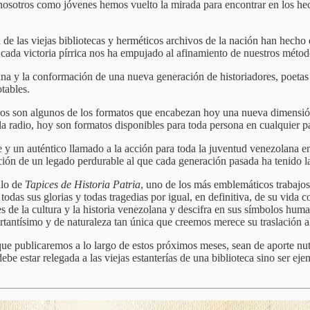
nosotros como jóvenes hemos vuelto la mirada para encontrar en los hecho
ía de las viejas bibliotecas y herméticos archivos de la nación han hec
 cada victoria pírrica nos ha empujado al afinamiento de nuestros métod
na y la conformación de una nueva generación de historiadores, poetas 
tables.
libros son algunos de los formatos que encabezan hoy una nueva dimen
 y la radio, hoy son formatos disponibles para toda persona en cualquier 
 y un auténtico llamado a la acción para toda la juventud venezolana en p
ación de un legado perdurable al que cada generación pasada ha tenido la
ulo de
Tapices de Historia Patria
, uno de los más emblemáticos trabajos
odas sus glorias y todas tragedias por igual, en definitiva, de su vida c
es de la cultura y la historia venezolana y descifra en sus símbolos hum
antísimo y de naturaleza tan única que creemos merece su traslación al
ue publicaremos a lo largo de estos próximos meses, sean de aporte nut
 estar relegada a las viejas estanterías de una biblioteca sino ser ejem