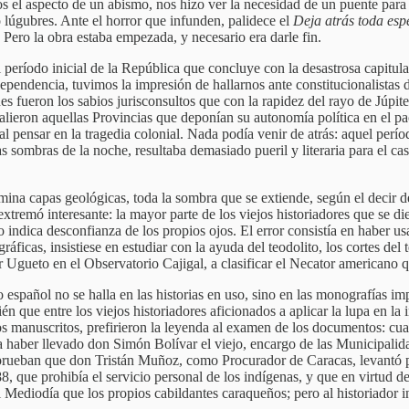
jos el aspecto de un abismo, nos hizo ver la necesidad de un puente para
 lúgubres. Ante el horror que infunden, palidece el
Deja atrás toda esp
Pero la obra estaba empezada, y necesario era darle fin.
período inicial de la República que concluye con la desastrosa capitulac
Independencia, tuvimos la impresión de hallarnos ante constitucionalis
 fueron los sabios jurisconsultos que con la rapidez del rayo de Júpiter
salieron aquellas Provincias que deponían su autonomía política en el 
 al pensar en la tragedia colonial. Nada podía venir de atrás: aquel per
as sombras de la noche, resultaba demasiado pueril y literaria para el 
na capas geológicas, toda la sombra que se extiende, según el decir de l
xtremó interesante: la mayor parte de los viejos historiadores que se di
 indica desconfianza de los propios ojos. El error consistía en haber us
gráficas, insistiese en estudiar con la ayuda del teodolito, los cortes de
or Ugueto en el Observatorio Cajigal, a clasificar el Necator americano
spañol no se halla en las historias en uso, sino en las monografías imp
n que entre los viejos historiadores aficionados a aplicar la lupa en la 
os manuscritos, prefirieron la leyenda al examen de los documentos: cua
ga haber llevado don Simón Bolívar el viejo, encargo de las Municipali
s prueban que don Tristán Muñoz, como Procurador de Caracas, levantó p
, que prohibía el servicio personal de los indígenas, y que en virtud d
 Mediodía que los propios cabildantes caraqueños; pero al historiador in