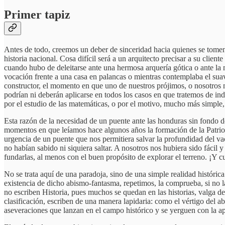
Primer tapiz
Antes de todo, creemos un deber de sinceridad hacia quienes se tomen e
historia nacional. Cosa difícil será a un arquitecto precisar a su clien
cuando hubo de deleitarse ante una hermosa arquería gótica o ante la m
vocación frente a una casa en palancas o mientras contemplaba el suav
constructor, el momento en que uno de nuestros prójimos, o nosotros 
podrían ni deberán aplicarse en todos los casos en que tratemos de ind
por el estudio de las matemáticas, o por el motivo, mucho más simple,
Esta razón de la necesidad de un puente ante las honduras sin fondo de 
momentos en que leíamos hace algunos años la formación de la Patrio 
urgencia de un puente que nos permitiera salvar la profundidad del vac
no habían sabido ni siquiera saltar. A nosotros nos hubiera sido fácil
fundarlas, al menos con el buen propósito de explorar el terreno. ¡Y c
No se trata aquí de una paradoja, sino de una simple realidad históric
existencia de dicho abismo-fantasma, repetimos, la comprueba, si no la 
no escriben Historia, pues muchos se quedan en las historias, valga deci
clasificación, escriben de una manera lapidaria: como el vértigo del ab
aseveraciones que lanzan en el campo histórico y se yerguen con la ap