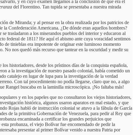
 salvarlo, y en cuyo examen llegamos a la conclusión de que era el
eranza
del Florentino. Tan tupida se presentaba a nuestra mirada
ión de Miranda; y al pensar en la obra realizada por los patricios de
tas de la Confederación Americana. ¿De dónde eran aquellos hombres?
 se trasladaron a los miserandos pueblos del interior y educaron al
pacto federal de 1811? He aquí el abismo ante cuya voracidad sentimos
íodo de tinieblas era impotente de originar este luminoso momento
caso. No nos quedó más recurso que tantear en la oscuridad y medir su
os historiadores, desde los prístinos días de la conquista española,
eron a la investigación de nuestro pasado colonial, había cometido un
ado catalejo en lugar de lupa para la investigación de la verdad
l terreno. Con tal procedimiento no podía llegarse, claro que no, a algo
 que Rangel buscaba en la laminilla microscópica. ¡No faltaba más!
opulares y en los papeles que no consultaron los viejos historiadores,
investigación histórica, algunos usaron aparatos en mal estado, y que
ndo Rojas habló de instrucción colonial se atuvo a la fábula de García
dades de la primitiva Gobernación de Venezuela, para pedir al Rey que
robanza encaminada a certificar los grandes perjuicios que
e esta probanza, el viejo Bolívar fue encomendado de pedir la
teresaba presentar al primer Bolívar venido a nuestra Patria por