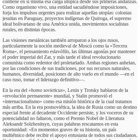
contiene en sí misma esa carga utópica desde sus primeras andanzas.
Como organismo vivo, una entidad sacudiéndose imposiciones,
forja los impulsos urgentes para realizar aquellas utopías: colonias
jesuitas en Paraguay, proyectos indígenas de Quiroga, el supremo
ideal bolivariano de una América unida, movimientos socialistas
rurales, en distintas épocas.
Las visiones mesiánicas también arroparon a los ojos rusos,
particularmente la noción medieval de Moscú como la «Tercera
Roma», el pensamiento eslavófilo, las últimas agonías por mantener
el poder imperial del Zar, y más tarde el ideal revolucionario
comunista como redentor del proletariado. Ambas regiones anhelan,
por las condiciones de sus tradiciones, por sus recursos naturales,
humanos, diversidad, posiciones de alto vuelo en el mundo —en el
caso ruso, tomar el liderazgo definitivo—.
En la era del «
homo sovieticus
», Lenin y Trotsky hablaron de la
«revolución permanente» mundial, y Stalin promovió el
«internacionalismo» como esa misión histórica de la cual tratamos
más arriba. En la era postsoviética, la idea de Rusia como un destino
especial frente al decadente Occidente persiste, y los voceros de su
potencialidad no faltaron, como el Premio Nobel de Literatura
Aleksandr Solzhenitsyn, cuyas palabras rescatamos en esta
oportunidad: «En momentos graves de su historia, un país
multiétnico debe recibir el apoyo entusiasta de todos sus ciudadanos.