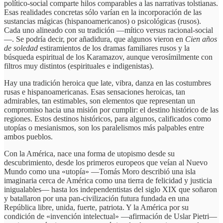
político-social comparte hilos comparables a las narrativas tolstianas.
Esas realidades concretas sólo varían en la incorporación de las
sustancias mágicas (hispanoamericanos) o psicológicas (rusos).
Cada uno alineado con su tradición —mítico versus racional-social
—. Se podría decir, por añadidura, que algunos vieron en
Cien años
de soledad
estiramientos de los dramas familiares rusos y la
búsqueda espiritual de los Karamazov, aunque verosímilmente con
filtros muy distintos (espirituales e indigenistas).
Hay una tradición heroica que late, vibra, danza en las costumbres
rusas e hispanoamericanas. Esas sensaciones heroicas, tan
admirables, tan estimables, son elementos que representan un
compromiso hacia una misión por cumplir: el destino histórico de las
regiones. Estos destinos históricos, para algunos, calificados como
utopías o mesianismos, son los paralelismos más palpables entre
ambos pueblos.
Con la América, nace una forma de utopismo desde su
descubrimiento, desde los primeros europeos que veían al Nuevo
Mundo como una «utopía» —Tomás Moro describió una isla
imaginaria cerca de América como una tierra de felicidad y justicia
inigualables— hasta los independentistas del siglo XIX que soñaron
y batallaron por una pan-civilización futura fundada en una
República libre, unida, fuerte, patriota. Y la América por su
condición de «invención intelectual» —afirmación de Uslar Pietri—