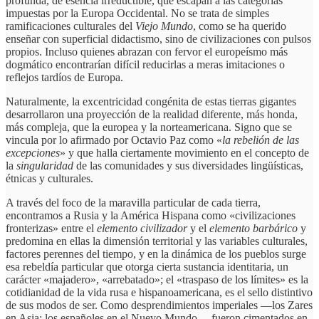
profunda, de esencia irreductible, que escapan a las categorías
impuestas por la Europa Occidental. No se trata de simples
ramificaciones culturales del
Viejo Mundo
, como se ha querido
enseñar con superficial didactismo, sino de civilizaciones con pulsos
propios. Incluso quienes abrazan con fervor el europeísmo más
dogmático encontrarían difícil reducirlas a meras imitaciones o
reflejos tardíos de Europa.
Naturalmente, la excentricidad congénita de estas tierras gigantes
desarrollaron una proyección de la realidad diferente, más honda,
más compleja, que la europea y la norteamericana. Signo que se
vincula por lo afirmado por Octavio Paz como «
la
rebelión de las
excepciones
» y que halla ciertamente movimiento en el concepto de
la
singularidad
de las comunidades y sus diversidades lingüísticas,
étnicas y culturales.
A través del foco de la maravilla particular de cada tierra,
encontramos a Rusia y la América Hispana como «civilizaciones
fronterizas» entre el
elemento civilizador
y el
elemento barbárico
y
predomina en ellas la dimensión territorial y las variables culturales,
factores perennes del tiempo, y en la dinámica de los pueblos surge
esa rebeldía particular que otorga cierta sustancia identitaria, un
carácter «majadero», «arrebatado»; el «traspaso de los límites» es la
cotidianidad de la vida rusa e hispanoamericana, es el sello distintivo
de sus modos de ser. Como desprendimientos imperiales —los Zares
en Asia; los españoles en el Nuevo Mundo— fueron cimentados en