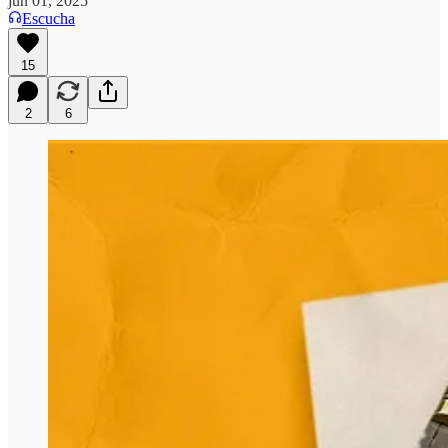
jun 01, 2025
Escucha
15
2
6