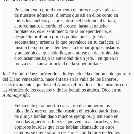
Prescindiendo por el momento de otros rasgos típicos
de nuestros nómadas, diremos que así en ellos como en
todos los pueblos pastores, desde el beduino al tártaro,
el turcomano, el curdo, el cosaco, hasta el gaucho
rioplatense, es el sentimiento de la independencia, el
desprecio profundo por las poblaciones agrícolas,
sedentarias y urbanas lo que prevalece en su carácter, al
mismo tiempo que la tendencia a tormar grupos aislados
y antagónicos, que sólo llegan a unirse en determinadas
circunstancias bajo la autoridad de un jefe, «en quien la
fuerza es la causa principal de la superioridad».
José Antonio Páez, prócer de la independencia e indomable guerrero
del Llano venezolano, hace énfasis en la valía de los llaneros,
específicamente aquellos del Apure, refiriéndose a los mismos con
las virtudes de los cosacos y de los beduinos árabes. Dice en su
Autobiografía
:
Felizmente para nuestra causa, no desmintieron los
hijos de Apure en aquella ocasión el heroico patriotismo
de que ya habían dado muchos ejemplos, y teniendo en
poco las aguerridas fuerzas que venían a atacarles, y los
copiosos laureles que éstas habían alcanzado en otros
campos, se prepararon a resistirlas con la furia de leones