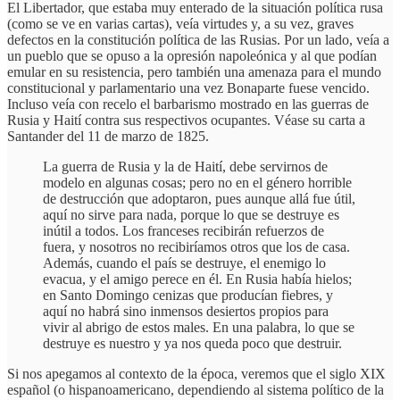
El Libertador, que estaba muy enterado de la situación política rusa
(como se ve en varias cartas), veía virtudes y, a su vez, graves
defectos en la constitución política de las Rusias. Por un lado, veía a
un pueblo que se opuso a la opresión napoleónica y al que podían
emular en su resistencia, pero también una amenaza para el mundo
constitucional y parlamentario una vez Bonaparte fuese vencido.
Incluso veía con recelo el barbarismo mostrado en las guerras de
Rusia y Haití contra sus respectivos ocupantes. Véase su carta a
Santander del 11 de marzo de 1825.
La guerra de Rusia y la de Haití, debe servirnos de
modelo en algunas cosas; pero no en el género horrible
de destrucción que adoptaron, pues aunque allá fue útil,
aquí no sirve para nada, porque lo que se destruye es
inútil a todos. Los franceses recibirán refuerzos de
fuera, y nosotros no recibiríamos otros que los de casa.
Además, cuando el país se destruye, el enemigo lo
evacua, y el amigo perece en él. En Rusia había hielos;
en Santo Domingo cenizas que producían fiebres, y
aquí no habrá sino inmensos desiertos propios para
vivir al abrigo de estos males. En una palabra, lo que se
destruye es nuestro y ya nos queda poco que destruir.
Si nos apegamos al contexto de la época, veremos que el siglo XIX
español (o hispanoamericano, dependiendo al sistema político de la