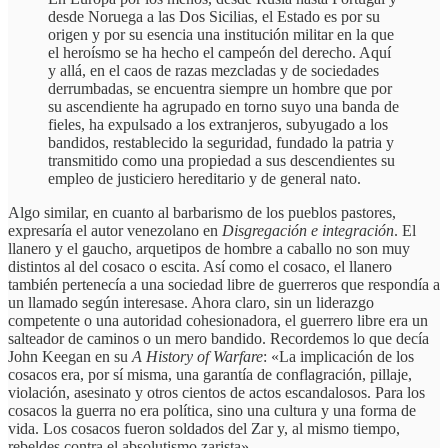
desde Noruega a las Dos Sicilias, el Estado es por su
origen y por su esencia una institución militar en la que
el heroísmo se ha hecho el campeón del derecho. Aquí
y allá, en el caos de razas mezcladas y de sociedades
derrumbadas, se encuentra siempre un hombre que por
su ascendiente ha agrupado en torno suyo una banda de
fieles, ha expulsado a los extranjeros, subyugado a los
bandidos, restablecido la seguridad, fundado la patria y
transmitido como una propiedad a sus descendientes su
empleo de justiciero hereditario y de general nato.
Algo similar, en cuanto al barbarismo de los pueblos pastores,
expresaría el autor venezolano en
Disgregación e integración
. El
llanero y el gaucho, arquetipos de hombre a caballo no son muy
distintos al del cosaco o escita. Así como el cosaco, el llanero
también pertenecía a una sociedad libre de guerreros que respondía a
un llamado según interesase. Ahora claro, sin un liderazgo
competente o una autoridad cohesionadora, el guerrero libre era un
salteador de caminos o un mero bandido. Recordemos lo que decía
John Keegan en su
A History of Warfare
: «La implicación de los
cosacos era, por sí misma, una garantía de conflagración, pillaje,
violación, asesinato y otros cientos de actos escandalosos. Para los
cosacos la guerra no era política, sino una cultura y una forma de
vida. Los cosacos fueron soldados del Zar y, al mismo tiempo,
rebeldes contra el absolutismo zarista».