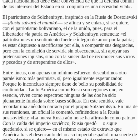
Cada nacionalidad debe estar convencida de que la defensa común
de los intereses del Estado en su conjunto es una necesidad vital».
El patriotismo de Solzhenitsyn, inspirado en la Rusia de Dostoievski
—¡
Rusia salvará el mundo
!— se afinca y se enlaza, si se quiere,
con el patriotismo bolivariano, el de la unión, pues, para el
Libertador «la patria es América» y Solzhenitsyn sentencia: «el
patriotismo es un sentimiento fuerte e íntegro de amor por la patria;
es estar dispuesto a sacrificarse por ella, a compartir sus desgracias,
pero con la condición de servirla sin obsecuencia, sin apoyar sus
pretensiones injustas, sino con la sinceridad de reconocer sus vicios
y pecados y de arrepentirse de ellos».
Entre líneas, con apenas un mínimo esfuerzo, descubrimos otro
paralelismo: más pesimista, sí, pero igualmente esperanzador.
Porque lo inconcluso siempre tiene de bello su posibilidad de
continuidad. Tanto América como Rusia son regiones que, en
esencia, viven como espectros: ninguna de las dos ha sido
plenamente fundada sobre bases sólidas. En este sentido, vale
recordar una anécdota narrada por el propio Solzhenitsyn. En una de
sus reuniones, un oficial le comentó, refiriéndose a la Rusia
postsoviética: «La nueva Rusia aún no se ha afirmado como patria».
Con la caída del imperio soviético, Rusia quedó —o sigue
quedando, si se quiere— en el mismo estado de extravío que
América tras el desencanto del ocaso imperial español: una suerte de