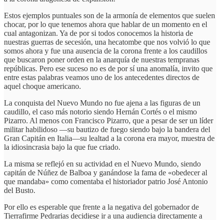
Estos ejemplos puntuales son de la armonía de elementos que suelen
chocar, por lo que tenemos ahora que hablar de un momento en el
cual antagonizan. Ya de por si todos conocemos la historia de
nuestras guerras de secesión, una hecatombe que nos volvió lo que
somos ahora y fue una ausencia de la corona frente a los caudillos
que buscaron poner orden en la anarquía de nuestras tempranas
repúblicas. Pero ese suceso no es de por sí una anomalía, invito que
entre estas palabras veamos uno de los antecedentes directos de
aquel choque americano.
La conquista del Nuevo Mundo no fue ajena a las figuras de un
caudillo, el caso más notorio siendo Hernán Cortés o el mismo
Pizarro. Al menos con Francisco Pizarro, que a pesar de ser un líder
militar habilidoso —su bautizo de fuego siendo bajo la bandera del
Gran Capitán en Italia—su lealtad a la corona era mayor, muestra de
la idiosincrasia bajo la que fue criado.
La misma se reflejó en su actividad en el Nuevo Mundo, siendo
capitán de Núñez de Balboa y ganándose la fama de «obedecer al
que mandaba» como comentaba el historiador patrio José Antonio
del Busto.
Por ello es esperable que frente a la negativa del gobernador de
Tierrafirme Pedrarias decidiese ir a una audiencia directamente a