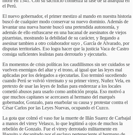
morir en 1541. Con su sacrificio comienza la fase de la anarquía en
el Perú.
El nuevo gobernador, el primer mestizo al mando en nuestra historia
buscó de cualquier modo conservar su nuevo dominio. Además de
levantar una nueva hueste buscó una pretendida autonomía, y
además de ello enfrascarse en una bacanal de asesinatos de viejos
pizarristas, mostrando la debilidad de su carácter, y llegando a
asesinar tambien a otro colaborador suyo , García de Alvarado, por
disputas territoriales. Eso logra hacer que la justicia Vaca de Castro
consiga suficientes lealistas para derrotarlo y ejecutarlo.
En momentos de crisis políticas los caudillismos sin ser cuidados se
vuelven enemigos del altar y el trono, al igual que las leyes mal
aplicadas por los delegados a ejecutarlas. Eso terminó sucediendo
cuando Perú se volvió virreinato y su primer virrey, Nuñez Vela, en
pretexto de usar las leyes de Indias para enderezar a los locales
cometió abusos para usarlo como ambición propia. Eso motivó a
que muchos capitanes se acercasen al hermano del marqués
gobernador, Gonzalo, para enarbolar su causa y protestar contra el
César Carlos por las Leyes Nuevas, ocupando el Cuzco.
La gota que colmó el vaso fue la muerte de Illán Suarez de Carbajal
a manos del virrey Velasco, lo que legitimó a ojos de muchos la
rebelión de Gonzalo. Fue el virrey derrotado militarmente en
Iñaquito y decapitado por el esclavo perteneciente al hermano de