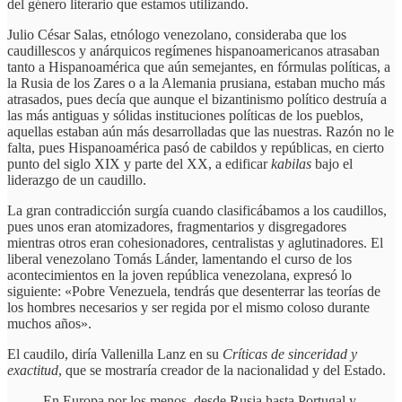
del género literario que estamos utilizando.
Julio César Salas, etnólogo venezolano, consideraba que los
caudillescos y anárquicos regímenes hispanoamericanos atrasaban
tanto a Hispanoamérica que aún semejantes, en fórmulas políticas, a
la Rusia de los Zares o a la Alemania prusiana, estaban mucho más
atrasados, pues decía que aunque el bizantinismo político destruía a
las más antiguas y sólidas instituciones políticas de los pueblos,
aquellas estaban aún más desarrolladas que las nuestras. Razón no le
falta, pues Hispanoamérica pasó de cabildos y repúblicas, en cierto
punto del siglo XIX y parte del XX, a edificar
kabilas
bajo el
liderazgo de un caudillo.
La gran contradicción surgía cuando clasificábamos a los caudillos,
pues unos eran atomizadores, fragmentarios y disgregadores
mientras otros eran cohesionadores, centralistas y aglutinadores. El
liberal venezolano Tomás Lánder, lamentando el curso de los
acontecimientos en la joven república venezolana, expresó lo
siguiente: «Pobre Venezuela, tendrás que desenterrar las teorías de
los hombres necesarios y ser regida por el mismo coloso durante
muchos años».
El caudilo, diría Vallenilla Lanz en su
Críticas de sinceridad y
exactitud
, que se mostraría creador de la nacionalidad y del Estado.
En Europa por los menos, desde Rusia hasta Portugal y