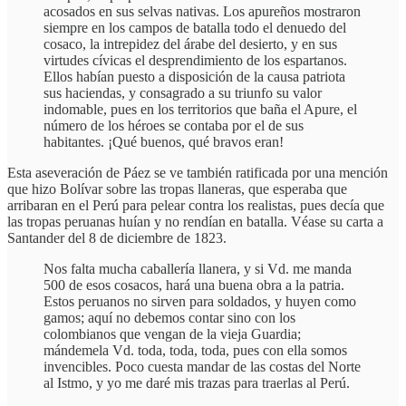
acosados en sus selvas nativas. Los apureños mostraron
siempre en los campos de batalla todo el denuedo del
cosaco, la intrepidez del árabe del desierto, y en sus
virtudes cívicas el desprendimiento de los espartanos.
Ellos habían puesto a disposición de la causa patriota
sus haciendas, y consagrado a su triunfo su valor
indomable, pues en los territorios que baña el Apure, el
número de los héroes se contaba por el de sus
habitantes. ¡Qué buenos, qué bravos eran!
Esta aseveración de Páez se ve también ratificada por una mención
que hizo Bolívar sobre las tropas llaneras, que esperaba que
arribaran en el Perú para pelear contra los realistas, pues decía que
las tropas peruanas huían y no rendían en batalla. Véase su carta a
Santander del 8 de diciembre de 1823.
Nos falta mucha caballería llanera, y si Vd. me manda
500 de esos cosacos, hará una buena obra a la patria.
Estos peruanos no sirven para soldados, y huyen como
gamos; aquí no debemos contar sino con los
colombianos que vengan de la vieja Guardia;
mándemela Vd. toda, toda, toda, pues con ella somos
invencibles. Poco cuesta mandar de las costas del Norte
al Istmo, y yo me daré mis trazas para traerlas al Perú.