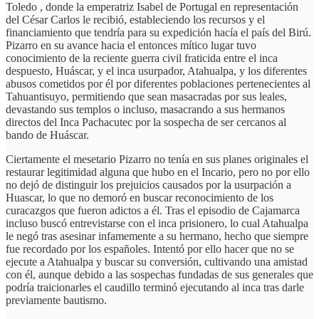
Toledo , donde la emperatriz Isabel de Portugal en representación
del César Carlos le recibió, estableciendo los recursos y el
financiamiento que tendría para su expedición hacía el país del Birú.
Pizarro en su avance hacia el entonces mítico lugar tuvo
conocimiento de la reciente guerra civil fraticida entre el inca
despuesto, Huáscar, y el inca usurpador, Atahualpa, y los diferentes
abusos cometidos por él por diferentes poblaciones pertenecientes al
Tahuantisuyo, permitiendo que sean masacradas por sus leales,
devastando sus templos o incluso, masacrando a sus hermanos
directos del Inca Pachacutec por la sospecha de ser cercanos al
bando de Huáscar.
Ciertamente el mesetario Pizarro no tenía en sus planes originales el
restaurar legitimidad alguna que hubo en el Incario, pero no por ello
no dejó de distinguir los prejuicios causados por la usurpación a
Huascar, lo que no demoró en buscar reconocimiento de los
curacazgos que fueron adictos a él. Tras el episodio de Cajamarca
incluso buscó entrevistarse con el inca prisionero, lo cual Atahualpa
le negó tras asesinar infamemente a su hermano, hecho que siempre
fue recordado por los españoles. Intentó por ello hacer que no se
ejecute a Atahualpa y buscar su conversión, cultivando una amistad
con él, aunque debido a las sospechas fundadas de sus generales que
podría traicionarles el caudillo terminó ejecutando al inca tras darle
previamente bautismo.