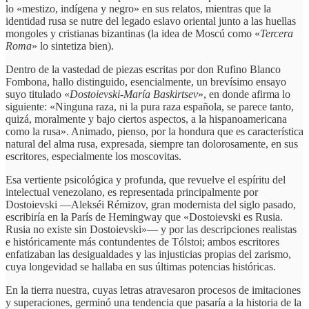
lo «mestizo, indígena y negro» en sus relatos, mientras que la
identidad rusa se nutre del legado eslavo oriental junto a las huellas
mongoles y cristianas bizantinas (la idea de Moscú como «
Tercera
Roma
» lo sintetiza bien).
Dentro de la vastedad de piezas escritas por don Rufino Blanco
Fombona, hallo distinguido, esencialmente, un brevísimo ensayo
suyo titulado «
Dostoievski-María Baskirtsev
», en donde afirma lo
siguiente: «Ninguna raza, ni la pura raza española, se parece tanto,
quizá, moralmente y bajo ciertos aspectos, a la hispanoamericana
como la rusa». Animado, pienso, por la hondura que es característica
natural del alma rusa, expresada, siempre tan dolorosamente, en sus
escritores, especialmente los moscovitas.
Esa vertiente psicológica y profunda, que revuelve el espíritu del
intelectual venezolano, es representada principalmente por
Dostoievski —Alekséi Rémizov, gran modernista del siglo pasado,
escribiría en la París de Hemingway que «Dostoievski es Rusia.
Rusia no existe sin Dostoievski»— y por las descripciones realistas
e históricamente más contundentes de Tólstoi; ambos escritores
enfatizaban las desigualdades y las injusticias propias del zarismo,
cuya longevidad se hallaba en sus últimas potencias históricas.
En la tierra nuestra, cuyas letras atravesaron procesos de imitaciones
y superaciones, germinó una tendencia que pasaría a la historia de la