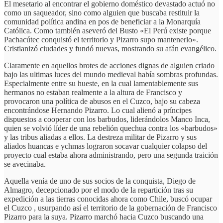
El mesetario al encontrar el gobierno doméstico devastado actuó no
como un saqueador, sino como alguien que buscaba restituir la
comunidad política andina en pos de beneficiar a la Monarquía
Católica. Como también aseveró del Busto «El Perú existe porque
Pachacútec conquistó el territorio y Pizarro supo mantenerlo».
Cristianizó ciudades y fundó nuevas, mostrando su afán evangélico.
Claramente en aquellos brotes de acciones dignas de alguien criado
bajo las ultimas luces del mundo medieval había sombras profundas.
Especialmente entre su hueste, en la cual lamentablemente sus
hermanos no estaban realmente a la altura de Francisco y
provocaron una política de abusos en el Cuzco, bajo su cabeza
encontrándose Hernando Pizarro. Lo cual alienó a príncipes
dispuestos a cooperar con los barbudos, liderándolos Manco Inca,
quien se volvió líder de una rebelión quechua contra los «barbudos»
y las tribus aliadas a ellos. La destreza militar de Pizarro y sus
aliados huancas e ychmas lograron socavar cualquier colapso del
proyecto cual estaba ahora administrando, pero una segunda traición
se avecinaba.
Aquella venía de uno de sus socios de la conquista, Diego de
Almagro, decepcionado por el modo de la repartición tras su
expedición a las tierras conocidas ahora como Chile, buscó ocupar
el Cuzco , usurpando así el territorio de la gobernación de Francisco
Pizarro para la suya. Pizarro marchó hacia Cuzco buscando una