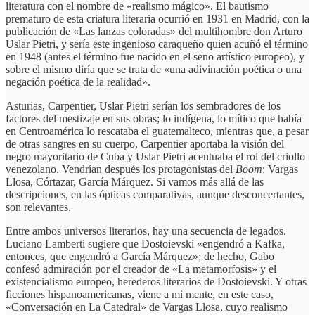
literatura con el nombre de «realismo mágico». El bautismo
prematuro de esta criatura literaria ocurrió en 1931 en Madrid, con la
publicación de «Las lanzas coloradas» del multihombre don Arturo
Uslar Pietri, y sería este ingenioso caraqueño quien acuñó el término
en 1948 (antes el término fue nacido en el seno artístico europeo), y
sobre el mismo diría que se trata de «una adivinación poética o una
negación poética de la realidad».
Asturias, Carpentier, Uslar Pietri serían los sembradores de los
factores del mestizaje en sus obras; lo indígena, lo mítico que había
en Centroamérica lo rescataba el guatemalteco, mientras que, a pesar
de otras sangres en su cuerpo, Carpentier aportaba la visión del
negro mayoritario de Cuba y Uslar Pietri acentuaba el rol del criollo
venezolano. Vendrían después los protagonistas del
Boom
: Vargas
Llosa, Córtazar, García Márquez. Si vamos más allá de las
descripciones, en las ópticas comparativas, aunque desconcertantes,
son relevantes.
Entre ambos universos literarios, hay una secuencia de legados.
Luciano Lamberti sugiere que Dostoievski «engendró a Kafka,
entonces, que engendró a García Márquez»; de hecho, Gabo
confesó admiración por el creador de «La metamorfosis» y el
existencialismo europeo, herederos literarios de Dostoievski. Y otras
ficciones hispanoamericanas, viene a mi mente, en este caso,
«Conversación en La Catedral» de Vargas Llosa, cuyo realismo