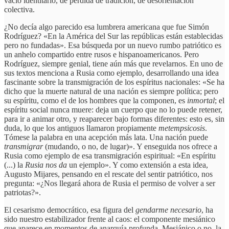
vacío identitario, de pérdida de tradición, de desorientación
colectiva.
¿No decía algo parecido esa lumbrera americana que fue Simón
Rodríguez? «En la América del Sur las repúblicas están establecidas
pero no fundadas». Esa búsqueda por un nuevo rumbo patriótico es
un anhelo compartido entre rusos e hispanoamericanos. Pero
Rodríguez, siempre genial, tiene aún más que revelarnos. En uno de
sus textos menciona a Rusia como ejemplo, desarrollando una idea
fascinante sobre la transmigración de los espíritus nacionales: «Se ha
dicho que la muerte natural de una nación es siempre política; pero
su espíritu, como el de los hombres que la componen, es
inmortal
; el
espíritu social nunca muere: deja un cuerpo que no lo puede retener,
para ir a animar otro, y reaparecer bajo formas diferentes: esto es, sin
duda, lo que los antiguos llamaron propiamente
metempsicosis
.
Tómese la palabra en una acepción más lata. Una nación puede
transmigrar
(mudando, o no, de lugar)». Y enseguida nos ofrece a
Rusia como ejemplo de esa transmigración espiritual: «En espíritu
(...) la
Rusia nos da
un ejemplo». Y como extensión a esta idea,
Augusto Mijares, pensando en el rescate del sentir patriótico, nos
pregunta: «¿Nos llegará ahora de Rusia el permiso de volver a ser
patriotas?».
El cesarismo democrático, esa figura del
gendarme necesario
, ha
sido nuestro estabilizador frente al caos: el componente mesiánico
que aparece en momentos de anarquía profunda. Mesiánico o no, la