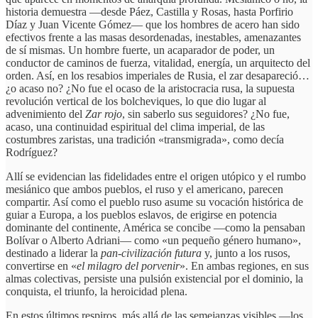
historia demuestra —desde Páez, Castilla y Rosas, hasta Porfirio
Díaz y Juan Vicente Gómez— que los hombres de acero han sido
efectivos frente a las masas desordenadas, inestables, amenazantes
de sí mismas. Un hombre fuerte, un acaparador de poder, un
conductor de caminos de fuerza, vitalidad, energía, un arquitecto del
orden. Así, en los resabios imperiales de Rusia, el zar desapareció…
¿o acaso no? ¿No fue el ocaso de la aristocracia rusa, la supuesta
revolución vertical de los bolcheviques, lo que dio lugar al
advenimiento del
Zar rojo
, sin saberlo sus seguidores? ¿No fue,
acaso, una continuidad espiritual del clima imperial, de las
costumbres zaristas, una tradición «transmigrada», como decía
Rodríguez?
Allí se evidencian las fidelidades entre el origen utópico y el rumbo
mesiánico que ambos pueblos, el ruso y el americano, parecen
compartir. Así como el pueblo ruso asume su vocación histórica de
guiar a Europa, a los pueblos eslavos, de erigirse en potencia
dominante del continente, América se concibe —como la pensaban
Bolívar o Alberto Adriani— como «un pequeño género humano»,
destinado a liderar la
pan-civilización futura
y, junto a los rusos,
convertirse en «
el milagro del porvenir
». En ambas regiones, en sus
almas colectivas, persiste una pulsión existencial por el dominio, la
conquista, el triunfo, la heroicidad plena.
En estos últimos respiros, más allá de las semejanzas visibles —los