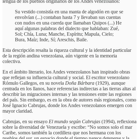
lengua de los pueblos originarios de los Andes venezolanos:
Su vestido consistía en una manta de algodón en que se
envolvían (...) contaban hasta 7 y llevaban sus cuentas
con nudos en una cuerda que llamaban Quipos (...) He
aquí algunas palabras del dialecto que hablaban: Zué,
Sol; Chía, Luna; Manche, Espíritu; Mapula, Cielo;
Bura, Maíz; Inde, Sí; Areschis, Baile.
Esta descripción resalta la riqueza cultural y la identidad particular
de la región andina venezolana, aún vigente en la memoria
colectiva.
En el ámbito literario, los Andes venezolanos han inspirado obras
que reflejan su influencia cultural y social. El escritor venezolano
Rómulo Gallegos, en su novela
Doña Bárbara
(1929), aunque
centrada en los llanos, hace referencias indirectas a las tierras altas al
describir las migraciones internas y las tensiones entre las regiones
del país. Sin embargo, es en la obra de autores más regionales, como
José Ignacio Cabrujas, donde los Andes venezolanos emergen con
mayor claridad.
Cabrujas, en su ensayo
El mundo según Cabrujas
(1994), reflexiona
sobre la diversidad de Venezuela y escribe: “No somos solo el mar
Caribe, somos también la cordillera que nos hermana con los
pueblos del sur, un espacio donde el tiempo parece detenerse y la