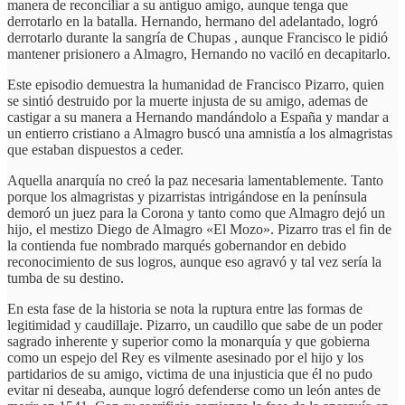
manera de reconciliar a su antiguo amigo, aunque tenga que
derrotarlo en la batalla. Hernando, hermano del adelantado, logró
derrotarlo durante la sangría de Chupas , aunque Francisco le pidió
mantener prisionero a Almagro, Hernando no vaciló en decapitarlo.
Este episodio demuestra la humanidad de Francisco Pizarro, quien
se sintió destruido por la muerte injusta de su amigo, ademas de
castigar a su manera a Hernando mandándolo a España y mandar a
un entierro cristiano a Almagro buscó una amnistía a los almagristas
que estaban dispuestos a ceder.
Aquella anarquía no creó la paz necesaria lamentablemente. Tanto
porque los almagristas y pizarristas intrigándose en la península
demoró un juez para la Corona y tanto como que Almagro dejó un
hijo, el mestizo Diego de Almagro «El Mozo». Pizarro tras el fin de
la contienda fue nombrado marqués gobernandor en debido
reconocimiento de sus logros, aunque eso agravó y tal vez sería la
tumba de su destino.
En esta fase de la historia se nota la ruptura entre las formas de
legitimidad y caudillaje. Pizarro, un caudillo que sabe de un poder
sagrado inherente y superior como la monarquía y que gobierna
como un espejo del Rey es vilmente asesinado por el hijo y los
partidarios de su amigo, victima de una injusticia que él no pudo
evitar ni deseaba, aunque logró defenderse como un león antes de