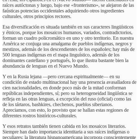
raíces autóctonas y luego, bajo ese «fronterismo», se alejaron de las
faústicas potencias occidentales adquiriendo otros ingredientes
culturales, otros principios rectores.
Esa diversificación es situada también en sus caracteres lingüísticos
y étnicos, porque los mosaicos humanos, variados, contradictorios,
forman un cuadro policromático en uno y otro territorio. En nuestra
América se conjuga una amalgama de pueblos indígenas, negros y
mestizos, además de los descendientes de los españoles; hay más de
500 lenguas indígenas en el mapa linguístico, además de los
dominantes castellano y portugués, lo que ilustra bastante bien la
abundancia de lenguas en el Nuevo Mundo.
Y en la Rusia lejana —pero cercana espiritualmente— en su
condición de estado multinacional hay una presencia avasalladora de
cien nacionalidades, en donde poco más de la mitad conforman
repúblicas independientes, sí; pero su heterogeneidad lingüística se
refleja en las otras lenguas, a excepción del ruso (oficial) como las
de los tártaros, bashkires, chechenos, pueblos siberianos.
Apreciamos, con esto, lo provisto que se hallan estas regiones de
diferentes rostros históricos-culturales.
Y esos retratos también tienen cabida en los mosaicos literarios.
Siempre han dado importancia identitaria a sus raíces indígenas o
peculiares: la literatura hispanoamericana incorpora conscientemente