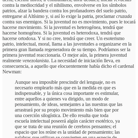
contra la mediocridad y el nihilismo, envolverse en los símbolos
patrios, alzar la bandera contra los profanadores del suelo patrio,
entregarse al Altísimo y, si así lo exige la patria, proclamar
cruzada
contra sus enemigos. Si la juventud no es movimiento, pues le tocará
hacerse movimiento. Si la juventud es heterogénea, tendrá que
hacerse homogénea. Si la juventud es heterodoxa, tendrá que
hacerse ortodoxa. Y si no cree, tendrá que creer. Un esoterismo
patrio, intelectual, moral, llama a las juventudes a organizarse en la
primera gran llamada regeneradora de su tiempo. Podríamos ser la
primera juventud reaccionaria. O mejor aún, la primera juventud
realmente
venezolanista
. La necesidad de iniciación lleva, en
consecuencia, a aquello que elocuentemente había dicho el cardenal
Newman:
Aunque sea imposible prescindir del lenguaje, no es
necesario emplearlo más que en la medida en que es
indispensable, y la única cosa importante es estimular,
entre aquellos a quienes va dirigido, un modo de
pensamiento, de ideas, semejantes a las nuestras que las
arrastrará por su propio movimiento más bien que por
una coerción silogística. De ello resulta que toda
escuela intelectual poseerá algún carácter esotérico, ya
que se trata de una reunión de cerebros pensantes; el
espacio que los reúne es la unidad de pensamiento; las
palabras que utilizan se convierten en una especie de