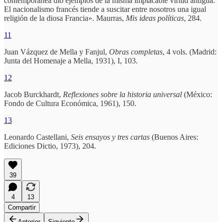
contemporánea dio ejemplos de la misma implacable virtud antigua.
El nacionalismo francés tiende a suscitar entre nosotros una igual
religión de la diosa Francia». Maurras,
Mis ideas políticas
, 284.
11
Juan Vázquez de Mella y Fanjul,
Obras completas
, 4 vols. (Madrid:
Junta del Homenaje a Mella, 1931), I, 103.
12
Jacob Burckhardt,
Reflexiones sobre la historia universal
(México:
Fondo de Cultura Económica, 1961), 150.
13
Leonardo Castellani,
Seis ensayos y tres cartas
(Buenos Aires:
Ediciones Dictio, 1973), 204.
39
4
13
Compartir
Anterior
Siguiente