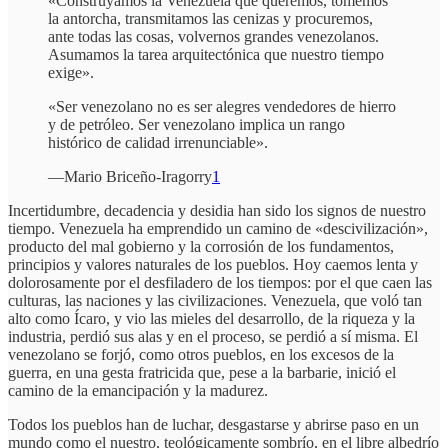
«Construyamos la Venezuela que queremos, tomemos
la antorcha, transmitamos las cenizas y procuremos,
ante todas las cosas, volvernos grandes venezolanos.
Asumamos la tarea arquitectónica que nuestro tiempo
exige».
«Ser venezolano no es ser alegres vendedores de hierro
y de petróleo. Ser venezolano implica un rango
histórico de calidad irrenunciable».
—Mario Briceño-Iragorry
1
Incertidumbre, decadencia y desidia han sido los signos de nuestro
tiempo. Venezuela ha emprendido un camino de «descivilización»,
producto del mal gobierno y la corrosión de los fundamentos,
principios y valores naturales de los pueblos. Hoy caemos lenta y
dolorosamente por el desfiladero de los tiempos: por el que caen las
culturas, las naciones y las civilizaciones. Venezuela, que voló tan
alto como Ícaro, y vio las mieles del desarrollo, de la riqueza y la
industria, perdió sus alas y en el proceso, se perdió a sí misma. El
venezolano se forjó, como otros pueblos, en los excesos de la
guerra, en una gesta fratricida que, pese a la barbarie, inició el
camino de la emancipación y la madurez.
Todos los pueblos han de luchar, desgastarse y abrirse paso en un
mundo como el nuestro, teológicamente sombrío, en el libre albedrío