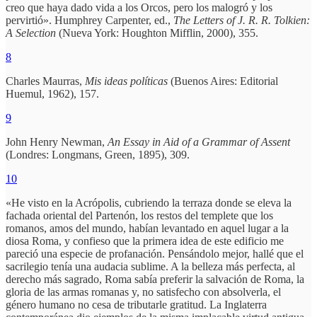
creo que haya dado vida a los Orcos, pero los malogró y los
pervirtió». Humphrey Carpenter, ed.,
The Letters of J. R. R. Tolkien:
A Selection
(Nueva York: Houghton Mifflin, 2000), 355.
8
Charles Maurras,
Mis ideas políticas
(Buenos Aires: Editorial
Huemul, 1962), 157.
9
John Henry Newman,
An Essay in Aid of a Grammar of Assent
(Londres: Longmans, Green, 1895), 309.
10
«He visto en la Acrópolis, cubriendo la terraza donde se eleva la
fachada oriental del Partenón, los restos del templete que los
romanos, amos del mundo, habían levantado en aquel lugar a la
diosa Roma, y confieso que la primera idea de este edificio me
pareció una especie de profanación. Pensándolo mejor, hallé que el
sacrilegio tenía una audacia sublime. A la belleza más perfecta, al
derecho más sagrado, Roma sabía preferir la salvación de Roma, la
gloria de las armas romanas y, no satisfecho con absolverla, el
género humano no cesa de tributarle gratitud. La Inglaterra