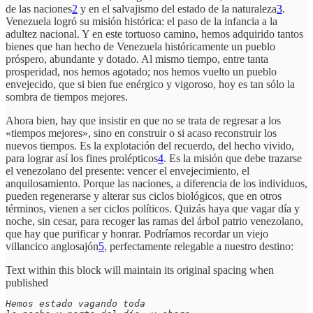
de las naciones
2
y en el salvajismo del estado de la naturaleza
3
.
Venezuela logró su misión histórica: el paso de la infancia a la
adultez nacional. Y en este tortuoso camino, hemos adquirido tantos
bienes que han hecho de Venezuela históricamente un pueblo
próspero, abundante y dotado. Al mismo tiempo, entre tanta
prosperidad, nos hemos agotado; nos hemos vuelto un pueblo
envejecido, que si bien fue enérgico y vigoroso, hoy es tan sólo la
sombra de tiempos mejores.
Ahora bien, hay que insistir en que no se trata de regresar a los
«tiempos mejores», sino en construir o si acaso reconstruir los
nuevos tiempos. Es la explotación del recuerdo, del hecho vivido,
para lograr así los fines prolépticos
4
. Es la misión que debe trazarse
el venezolano del presente: vencer el envejecimiento, el
anquilosamiento. Porque las naciones, a diferencia de los individuos,
pueden regenerarse y alterar sus ciclos biológicos, que en otros
términos, vienen a ser ciclos políticos. Quizás haya que vagar día y
noche, sin cesar, para recoger las ramas del árbol patrio venezolano,
que hay que purificar y honrar. Podríamos recordar un viejo
villancico anglosajón
5
, perfectamente relegable a nuestro destino:
Text within this block will maintain its original spacing when
published
Hemos estado vagando toda 
