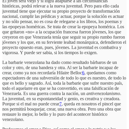
El joven será viejo y si logra adaptarse a las circunstancias
históricas, podrá relevar a la nueva juventud. Pero para ello cada
juventud tiene que ejecutar su propio proyecto de transformación
nacional, cumplir las prédicas y actuar, porque la solución es actuar
y no sólo pensar, no es cosa de relegarse a los libros, los poemas y
las epopeyas homéricas. Se trata de crear la epopeya homérica. Los
que gritaron «no» a la ocupación francesa fueron jóvenes, los que
creyeron en que Venezuela tenía que seguir su propio rumbo fueron
jóvenes y los que, en su ferviente lealtad monárquica, defendieron el
proyecto opuesto eran, pues, jóvenes. La juventud es combativa y
vigorosa. Y puede ser sabia, si los tiempos lo exigen.
La barbarie venezolana ha dado como resultado bárbaros de un
color y otro, de una bandera y otra. Al ser la barbarie incapaz de
crear, como ya nos recordaría Hilaire Belloc
6
, quedamos como
espectadores de una subversión de todo lo que es nuestro, de todo lo
que es bello y sagrado. Así, toda la barbarie que sufre nuestro país,
todo el aquelarre en que se ha convertido, es una falsificación de
Venezuela. Es una guerra contra la nación, un
antivenezolanismo
.
La juventud, en su espontaneidad y genio, es creativa y creadora.
Porque si el mal no puede crear
7
, queda en nosotros el pincel que
nos permitirá bosquejar, crear, una nueva obra. Pero una obra que
restaure lo mejor, lo bello y lo puro del acontecer histórico
venezolano.