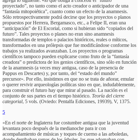
agrega lo siguiente: «lo que obliga a concebir el “futuro
proyectado”, no tanto como el acto creador o anticipador de una
“fantasía mitopoiética”, cuanto como un efecto de la anamnesis.
Sólo retrospectivamente podrá decirse que los proyectos o planos
propuestos por Herrera, Bergamasco, etc., a Felipe II, eran una
“anticipación” de El Escorial, como si hubieran sido “copiados del
futuro”. Tales proyectos o planes no eran sino anamnesis
transformadas de templos o palacios históricos, reales o míticos,
transformados en una prólepsis que fue modificándose conforme los
trabajos ya realizados avanzaban. Los proyectos o programas
científicos tampoco pueden explicarse como fruto de la “fantasía
creadora” o predictora de los genios científicos, sino sólo en función
de la anamnesis (a veces muy antigua, caso de la presencia de
Pappus en Descartes) y, por tanto, del “estado del mundo”
precursor». Por ello, insistimos en que no se trata de añorar, emular
o querer revivir arqueologías políticas sino en que, indudablemente,
para construir el futuro hay que mirar al pasado. La nación es el
conjunto de sus partes en el tiempo histórico.
Teoría del cierre
categorial
, 5 vols. (Oviedo: Pentalfa Ediciones, 19939), V, 1375.
5
«En el norte de Inglaterra fue costumbre antigua que la juventud
levantara poco después de la medianoche para ir con
acompañamiento de músicas y toques de cuerno a las arboledas,
donde derribaban ramas de los árboles, las que adornaban con