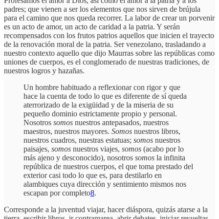
Profesamos el amor a Dios, así como el amor a la patria y a los
padres; que vienen a ser los elementos que nos sirven de brújula
para el camino que nos queda recorrer. La labor de crear un porvenir
es un acto de amor, un acto de caridad a la patria. Y serán
recompensados con los frutos patrios aquellos que inicien el trayecto
de la renovación moral de la patria. Ser venezolano, trasladando a
nuestro contexto aquello que dijo Maurras sobre las repúblicas como
uniones de cuerpos, es el conglomerado de nuestras tradiciones, de
nuestros logros y hazañas.
Un hombre habituado a reflexionar con rigor y que
hace la cuenta de todo lo que es diferente de sí queda
aterrorizado de la exigüidad y de la miseria de su
pequeño dominio estrictamente propio y personal.
Nosotros
somos
nuestros antepasados, nuestros
maestros, nuestros mayores.
Somos
nuestros libros,
nuestros cuadros, nuestras estatuas;
somos
nuestros
paisajes,
somos
nuestros viajes,
somos
(acabo por lo
más ajeno y desconocido), nosotros
somos
la infinita
república de nuestros cuerpos, el que toma prestado del
exterior casi todo lo que es, para destilarlo en
alambiques cuya dirección y sentimiento mismos nos
escapan por completo
8
.
Corresponde a la juventud viajar, hacer diáspora, quizás atarse a la
tierra, escribir libros, ir contramarea, abrir debates, iniciar revueltas