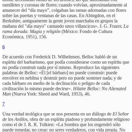
ramilletes y coronas de flores; cuando volvían, aproximadamente al
amanecer del “día mayo”, colgaban las ramas adornadas con flores
sobre las puertas y ventanas de las casas. En Abingdon, en el
Berkshire, antiguamente la gente joven marchaba en grupos la
mañana del "día mayo" cantando unos villancicos». J. G. Frazer,
La
rama dorada: Magia y religión
(México: Fondo de Cultura
Económica, 1951), 156.
6
De acuerdo con Frederick D. Wilhelmsen, Belloc habló de un
espíritu del barbarismo, que podía considerarse como un espíritu que
no podía construir nada por sí mismo. Reproduce las siguientes
palabras de Belloc: «Él [el bárbaro] no puede construir: puede
envolver en neblina y destruir pero no puede sostener nada; y de
cada bárbaro en medio de la declinación o peligro de cada
civilización lo mismo puede decirse».
Hilaire Belloc: No Alienated
Man
(Nueva York: Sheed and Ward, 1953), 46.
7
Una verdad teológica que se nos presenta en un diálogo de
El Señor
de los Anillos
, obra de un espíritu piadoso y profundamente religioso
como el de J. R. R. Tolkien: «La Sombra que los engendró sólo
puede remedar, no crear: no seres verdaderos, con vida propia. No