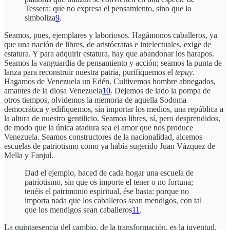
Tessera: que no expresa el pensamiento, sino que lo
simboliza
9
.
Seamos, pues, ejemplares y laboriosos. Hagámonos caballeros, ya
que una nación de libres, de aristócratas e intelectuales, exige de
estatura. Y para adquirir estatura, hay que abandonar los harapos.
Seamos la vanguardia de pensamiento y acción; seamos la punta de
lanza para reconstruir nuestra patria, purifiquemos el
tepuy
.
Hagamos de Venezuela un Edén. Cultivemos hombre abnegados,
amantes de la diosa Venezuela
10
. Dejemos de lado la pompa de
otros tiempos, olvidemos la memoria de aquella Sodoma
democrática y edifiquemos, sin importar los medios, una república a
la altura de nuestro gentilicio. Seamos libres, sí, pero desprendidos,
de modo que la única atadura sea el amor que nos produce
Venezuela. Seamos constructores de la nacionalidad, alcemos
escuelas de patriotismo como ya había sugerido Juan Vázquez de
Mella y Fanjul.
Dad el ejemplo, haced de cada hogar una escuela de
patriotismo, sin que os importe el tener o no fortuna;
tenéis el patrimonio espiritual, ése basta: porque no
importa nada que los caballeros sean mendigos, con tal
que los mendigos sean caballeros
11
.
La quintaesencia del cambio, de la transformación, es la juventud.