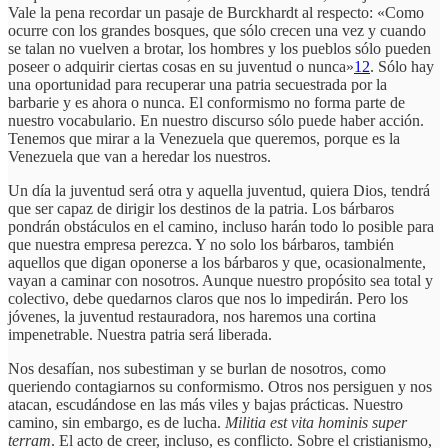
Vale la pena recordar un pasaje de Burckhardt al respecto: «Como
ocurre con los grandes bosques, que sólo crecen una vez y cuando
se talan no vuelven a brotar, los hombres y los pueblos sólo pueden
poseer o adquirir ciertas cosas en su juventud o nunca»
12
. Sólo hay
una oportunidad para recuperar una patria secuestrada por la
barbarie y es ahora o nunca. El conformismo no forma parte de
nuestro vocabulario. En nuestro discurso sólo puede haber acción.
Tenemos que mirar a la Venezuela que queremos, porque es la
Venezuela que van a heredar los nuestros.
Un día la juventud será otra y aquella juventud, quiera Dios, tendrá
que ser capaz de dirigir los destinos de la patria. Los bárbaros
pondrán obstáculos en el camino, incluso harán todo lo posible para
que nuestra empresa perezca. Y no solo los bárbaros, también
aquellos que digan oponerse a los bárbaros y que, ocasionalmente,
vayan a caminar con nosotros. Aunque nuestro propósito sea total y
colectivo, debe quedarnos claros que nos lo impedirán. Pero los
jóvenes, la juventud restauradora, nos haremos una cortina
impenetrable. Nuestra patria será liberada.
Nos desafían, nos subestiman y se burlan de nosotros, como
queriendo contagiarnos su conformismo. Otros nos persiguen y nos
atacan, escudándose en las más viles y bajas prácticas. Nuestro
camino, sin embargo, es de lucha.
Militia est vita hominis super
terram
. El acto de creer, incluso, es conflicto. Sobre el cristianismo,