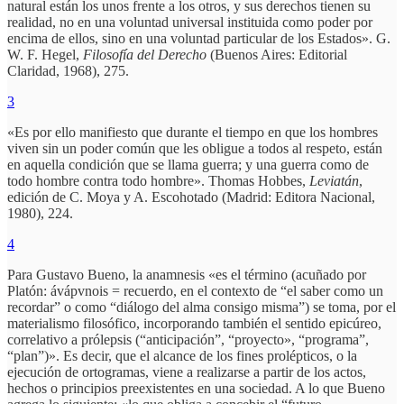
natural están los unos frente a los otros, y sus derechos tienen su
realidad, no en una voluntad universal instituida como poder por
encima de ellos, sino en una voluntad particular de los Estados». G.
W. F. Hegel,
Filosofía del Derecho
(Buenos Aires: Editorial
Claridad, 1968), 275.
3
«Es por ello manifiesto que durante el tiempo en que los hombres
viven sin un poder común que les obligue a todos al respeto, están
en aquella condición que se llama guerra; y una guerra como de
todo hombre contra todo hombre». Thomas Hobbes,
Leviatán
,
edición de C. Moya y A. Escohotado (Madrid: Editora Nacional,
1980), 224.
4
Para Gustavo Bueno, la anamnesis «es el término (acuñado por
Platón: ávápvnois = recuerdo, en el contexto de “el saber como un
recordar” o como “diálogo del alma consigo misma”) se toma, por el
materialismo filosófico, incorporando también el sentido epicúreo,
correlativo a prólepsis (“anticipación”, “proyecto», “programa”,
“plan”)». Es decir, que el alcance de los fines prolépticos, o la
ejecución de ortogramas, viene a realizarse a partir de los actos,
hechos o principios preexistentes en una sociedad. A lo que Bueno