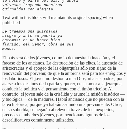
la noche y parte del día, y ahora 

volvemos trayendo nuestras 

guirnaldas con alegría.
Text within this block will maintain its original spacing when
published
Le traemos una guirnalda 

alegre y ante su puerta ya 

estamos; es un brote bien 

florido, del Señor, obra de sus 

manos.
El país será de los jóvenes, como lo demuestra la inacción y el
fracaso de los ancianos. La destrucción de las élites, la ausencia de
aristocracias y el apogeo de las oligarquías sólo son signo de la
renovación del porvenir, de que la antorcha será para los enérgicos y
los laboriosos. El joven no deshonra ni a Dios, ni a sus padres, por
atarse a los destinos de la patria y querer, en su amor a la jerarquía,
conducir la política y el pensamiento con el timón tricolor. Al
contrario, el joven sale de la crisálida y asume la misión histórica —
y biológica— de la madurez. Habrá ancianos que no puedan con la
tarea histórica, porque ya habrán asumido una previamente. Otros,
en su soberbia, se negarán al relevo a través de los inexpertos,
precoces e imberbes jóvenes, por mencionar algunos de los
descalificativos comúnmente utilizados.