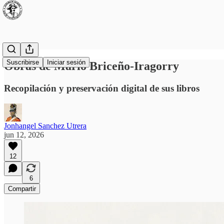
Suscribirse
Iniciar sesión
Obras de Mario Briceño-Iragorry
Recopilación y preservación digital de sus libros
Jonhangel Sanchez Utrera
jun 12, 2026
12
6
Compartir