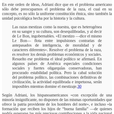
En este orden de ideas, Adriani dice que en el problema americano
sólo debe preocuparnos el problema de la raza, el cual en su
concepto, es no sólo la uniforme constitución étnica, sino también la
unidad psicológica hecha por la historia y la cultura.
Las razas mestizas como la nuestra, que es heterogénea
en su sangre y su cultura, son desequilibradas, y al decir
de Le Bon, ingobernables. «El mestizo —dice el mismo
Le Bon— flota entre impulsiones contrarias de
antepasados de inteligencia, de moralidad y de
caracteres diferentes». Resolver el problema de la raza,
es resolver los demás problemas económicos y sociales.
Resuelto ese problema el ideal político se afirmará. En
algunos países de América especiales condiciones
sociales y fuertes oligarquías conservadoras, han
procurado estabilidad política. Pero la cabal solución
del problema político, las combinaciones definitivas de
civilización, la actividad equilibrada e impetuosa, serán
imposibles mientras domine el mestizaje.
30
Según Adriani, los hispanoamericanos «con excepción de una
minoría insignificante, no disponen de las mismas oportunidades que
ofrece la patria providente de los hombres del norte», e incluso «la
formación que reciben los hijos de “buena familia” —de quienes
podría esperarse las más preciosas contribuciones a la vida nacional