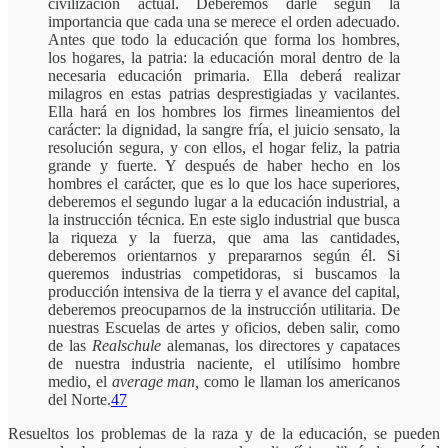
civilización actual. Deberemos darle según la
importancia que cada una se merece el orden adecuado.
Antes que todo la educación que forma los hombres,
los hogares, la patria: la educación moral dentro de la
necesaria educación primaria. Ella deberá realizar
milagros en estas patrias desprestigiadas y vacilantes.
Ella hará en los hombres los firmes lineamientos del
carácter: la dignidad, la sangre fría, el juicio sensato, la
resolución segura, y con ellos, el hogar feliz, la patria
grande y fuerte. Y después de haber hecho en los
hombres el carácter, que es lo que los hace superiores,
deberemos el segundo lugar a la educación industrial, a
la instrucción técnica. En este siglo industrial que busca
la riqueza y la fuerza, que ama las cantidades,
deberemos orientarnos y prepararnos según él. Si
queremos industrias competidoras, si buscamos la
producción intensiva de la tierra y el avance del capital,
deberemos preocuparnos de la instrucción utilitaria. De
nuestras Escuelas de artes y oficios, deben salir, como
de las
Realschule
alemanas, los directores y capataces
de nuestra industria naciente, el utilísimo hombre
medio, el
average man,
como le llaman los americanos
del Norte.
47
Resueltos los problemas de la raza y de la educación, se pueden