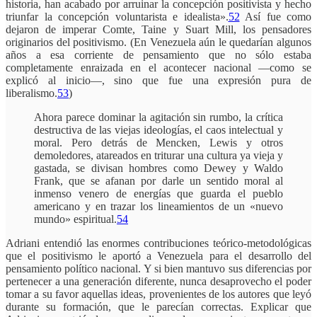
historia, han acabado por arruinar la concepción positivista y hecho
triunfar la concepción voluntarista e idealista».
52
Así fue como
dejaron de imperar Comte, Taine y Suart Mill, los pensadores
originarios del positivismo. (En Venezuela aún le quedarían algunos
años a esa corriente de pensamiento que no sólo estaba
completamente enraizada en el acontecer nacional —como se
explicó al inicio—, sino que fue una expresión pura de
liberalismo.
53
)
Ahora parece dominar la agitación sin rumbo, la crítica
destructiva de las viejas ideologías, el caos intelectual y
moral. Pero detrás de Mencken, Lewis y otros
demoledores, atareados en triturar una cultura ya vieja y
gastada, se divisan hombres como Dewey y Waldo
Frank, que se afanan por darle un sentido moral al
inmenso venero de energías que guarda el pueblo
americano y en trazar los lineamientos de un «nuevo
mundo» espiritual.
54
Adriani entendió las enormes contribuciones teórico-metodológicas
que el positivismo le aportó a Venezuela para el desarrollo del
pensamiento político nacional. Y si bien mantuvo sus diferencias por
pertenecer a una generación diferente, nunca desaprovecho el poder
tomar a su favor aquellas ideas, provenientes de los autores que leyó
durante su formación, que le parecían correctas. Explicar que