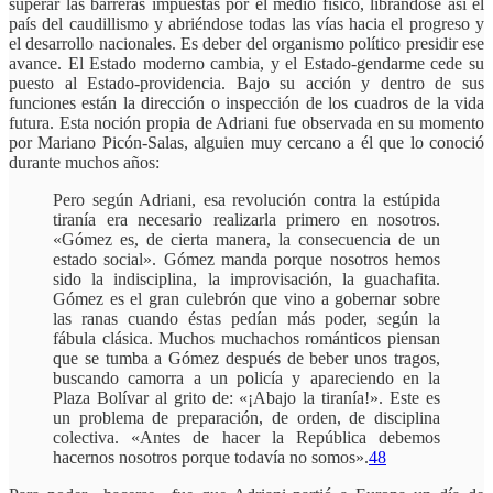
superar las barreras impuestas por el medio físico, librándose así el
país del caudillismo y abriéndose todas las vías hacia el progreso y
el desarrollo nacionales. Es deber del organismo político presidir ese
avance. El Estado moderno cambia, y el Estado-gendarme cede su
puesto al Estado-providencia. Bajo su acción y dentro de sus
funciones están la dirección o inspección de los cuadros de la vida
futura. Esta noción propia de Adriani fue observada en su momento
por Mariano Picón-Salas, alguien muy cercano a él que lo conoció
durante muchos años:
Pero según Adriani, esa revolución contra la estúpida
tiranía era necesario realizarla primero en nosotros.
«Gómez es, de cierta manera, la consecuencia de un
estado social». Gómez manda porque nosotros hemos
sido la indisciplina, la improvisación, la guachafita.
Gómez es el gran culebrón que vino a gobernar sobre
las ranas cuando éstas pedían más poder, según la
fábula clásica. Muchos muchachos románticos piensan
que se tumba a Gómez después de beber unos tragos,
buscando camorra a un policía y apareciendo en la
Plaza Bolívar al grito de: «¡Abajo la tiranía!». Este es
un problema de preparación, de orden, de disciplina
colectiva. «Antes de hacer la República debemos
hacernos nosotros porque todavía no somos».
48