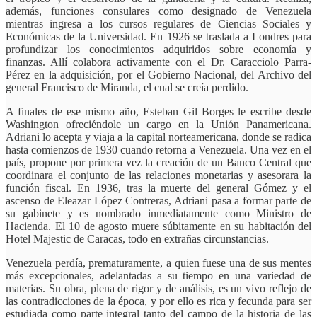
además, funciones consulares como designado de Venezuela
mientras ingresa a los cursos regulares de Ciencias Sociales y
Económicas de la Universidad. En 1926 se traslada a Londres para
profundizar los conocimientos adquiridos sobre economía y
finanzas. Allí colabora activamente con el Dr. Caracciolo Parra-
Pérez en la adquisición, por el Gobierno Nacional, del Archivo del
general Francisco de Miranda, el cual se creía perdido.
A finales de ese mismo año, Esteban Gil Borges le escribe desde
Washington ofreciéndole un cargo en la Unión Panamericana.
Adriani lo acepta y viaja a la capital norteamericana, donde se radica
hasta comienzos de 1930 cuando retorna a Venezuela. Una vez en el
país, propone por primera vez la creación de un Banco Central que
coordinara el conjunto de las relaciones monetarias y asesorara la
función fiscal. En 1936, tras la muerte del general Gómez y el
ascenso de Eleazar López Contreras, Adriani pasa a formar parte de
su gabinete y es nombrado inmediatamente como Ministro de
Hacienda. El 10 de agosto muere súbitamente en su habitación del
Hotel Majestic de Caracas, todo en extrañas circunstancias.
Venezuela perdía, prematuramente, a quien fuese una de sus mentes
más excepcionales, adelantadas a su tiempo en una variedad de
materias. Su obra, plena de rigor y de análisis, es un vivo reflejo de
las contradicciones de la época, y por ello es rica y fecunda para ser
estudiada como parte integral tanto del campo de la historia de las