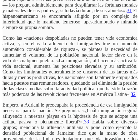
— los prepara admirablemente para despilfarrar las fortunas morales
y materiales de sus padres y, si todavía duran, de sus abuelos».
31
El
hispanoamericano se encontraría afligido por un complejo de
inferioridad que lo mantiene temeroso, apesadumbrado y mirando
siempre su propia sombra.
Como las «naciones despobladas no pueden tener vida económica
activa, y en ellas la afluencia de inmigrantes trae un aumento
automático considerable de riqueza», se plantea la necesidad de
aumentar el volumen de la población nacional, factor clave en la
vida de cualquier pueblo. «La inmigración, al hacer más activa la
vida nacional, aumenta las posiciones elevadas y su atribución.
Como los inmigrantes generalmente se encargan de las tareas más
duras y menos productivas, los nacionales son fatalmente empujados
hacia puestos más remuneradores, quedando así eliminada la presión
de las clases medias sobre la actividad política, que ha sido la razón
más poderosa de las revoluciones frecuentes en América Latina».
32
Empero, a Adriani le preocupaba la procedencia de esa inmigración
necesaria para la nación. Se pregunta: «¿Cuál inmigración seguirá
afluyendo a nuestras playas en la hipótesis de que se adopte una
actitud pasiva o plenamente liberal?».
33
Habla sobre diversos
grupos; menciona la afluencia antillana y pone como ejemplo la
densidad poblacional de Jamaica; dice que la mano de obra
proveniente de la India es tentadora; que «la invasión de los