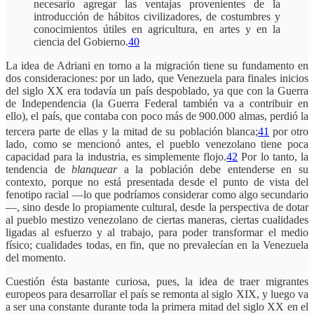
necesario agregar las ventajas provenientes de la
introducción de hábitos civilizadores, de costumbres y
conocimientos útiles en agricultura, en artes y en la
ciencia del Gobierno.
40
La idea de Adriani en torno a la migración tiene su fundamento en
dos consideraciones: por un lado, que Venezuela para finales inicios
del siglo XX era todavía un país despoblado, ya que con la Guerra
de Independencia (la Guerra Federal también va a contribuir en
ello), el país, que contaba con poco más de 900.000 almas, perdió la
tercera parte de ellas y la mitad de su población blanca;
41
por otro
lado, como se mencionó antes, el pueblo venezolano tiene poca
capacidad para la industria, es simplemente flojo.
42
Por lo tanto, la
tendencia de
blanquear
a la población debe entenderse en su
contexto, porque no está presentada desde el punto de vista del
fenotipo racial —lo que podríamos considerar como algo secundario
—, sino desde lo propiamente cultural, desde la perspectiva de dotar
al pueblo mestizo venezolano de ciertas maneras, ciertas cualidades
ligadas al esfuerzo y al trabajo, para poder transformar el medio
físico; cualidades todas, en fin, que no prevalecían en la Venezuela
del momento.
Cuestión ésta bastante curiosa, pues, la idea de traer migrantes
europeos para desarrollar el país se remonta al siglo XIX, y luego va
a ser una constante durante toda la primera mitad del siglo XX en el