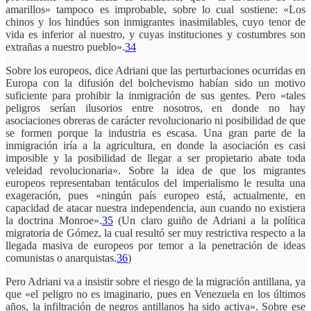
amarillos» tampoco es improbable, sobre lo cual sostiene: «Los
chinos y los hindúes son inmigrantes inasimilables, cuyo tenor de
vida es inferior al nuestro, y cuyas instituciones y costumbres son
extrañas a nuestro pueblo».
34
Sobre los europeos, dice Adriani que las perturbaciones ocurridas en
Europa con la difusión del bolchevismo habían sido un motivo
suficiente para prohibir la inmigración de sus gentes. Pero «tales
peligros serían ilusorios entre nosotros, en donde no hay
asociaciones obreras de carácter revolucionario ni posibilidad de que
se formen porque la industria es escasa. Una gran parte de la
inmigración iría a la agricultura, en donde la asociación es casi
imposible y la posibilidad de llegar a ser propietario abate toda
veleidad revolucionaria». Sobre la idea de que los migrantes
europeos representaban tentáculos del imperialismo le resulta una
exageración, pues «ningún país europeo está, actualmente, en
capacidad de atacar nuestra independencia, aun cuando no existiera
la doctrina Monroe».
35
(Un claro guiño de Adriani a la política
migratoria de Gómez, la cual resultó ser muy restrictiva respecto a la
llegada masiva de europeos por temor a la penetración de ideas
comunistas o anarquistas.
36
)
Pero Adriani va a insistir sobre el riesgo de la migración antillana, ya
que «el peligro no es imaginario, pues en Venezuela en los últimos
años, la infiltración de negros antillanos ha sido activa». Sobre ese