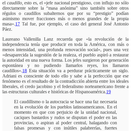
el
caudillo,
esto es, el «jefe nacional prestigioso, con influjo no sólo
directamente sobre la “masa anónima” sino también sobre otros
régulos o caudillos subalternos que por su “prestigio” podían
asimismo mover fracciones más o menos grandes de la propia
masa».
17
Tal fue, por ejemplo, el caso del general José Antonio
Páez.
Laureano Vallenilla Lanz recuerda que «la revolución de la
independencia tenía que producir en toda la América, con más o
menos intensidad, una profunda renovación social», pues una vez
«desaparecida la sugestión de la realeza, el pueblo aspiró a restaurar
la autoridad en una nueva forma. Los jefes surgieron por generación
espontánea y no pudiendo llamarlos reyes, los llamaron
caudillos».
18
Esta situación va a perdurar prácticamente un siglo.
Adriani es consciente de todo ello y sabe a la perfección que ese
fenómeno es el resultado de la contradicción abierta entre los ideales
liberales, el credo jacobino y el federalismo norteamericano frente a
las estructuras culturales e históricas de Hispanoamérica.
19
El caudillismo o la autocracia se hace una faz necesaria
en la evolución de los pueblos latinoamericanos. En el
momento en que con perjuicio de la unidad nacional,
caciques bastardos y rudos se disputan el poder en las
provincias, o aspiran al poder central, halagando con
falsas promesas y con inútiles palabrerías, fuertes