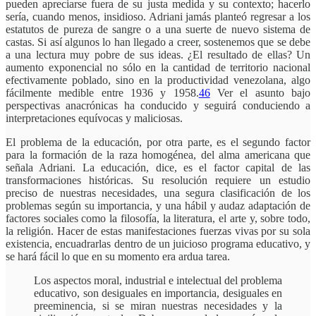
pueden apreciarse fuera de su justa medida y su contexto; hacerlo
sería, cuando menos, insidioso. Adriani jamás planteó regresar a los
estatutos de pureza de sangre o a una suerte de nuevo sistema de
castas. Si así algunos lo han llegado a creer, sostenemos que se debe
a una lectura muy pobre de sus ideas. ¿El resultado de ellas? Un
aumento exponencial no sólo en la cantidad de territorio nacional
efectivamente poblado, sino en la productividad venezolana, algo
fácilmente medible entre 1936 y 1958.
46
Ver el asunto bajo
perspectivas anacrónicas ha conducido y seguirá conduciendo a
interpretaciones equívocas y maliciosas.
El problema de la educación, por otra parte, es el segundo factor
para la formación de la raza homogénea, del alma americana que
señala Adriani. La educación, dice, es el factor capital de las
transformaciones históricas. Su resolución requiere un estudio
preciso de nuestras necesidades, una segura clasificación de los
problemas según su importancia, y una hábil y audaz adaptación de
factores sociales como la filosofía, la literatura, el arte y, sobre todo,
la religión. Hacer de estas manifestaciones fuerzas vivas por su sola
existencia, encuadrarlas dentro de un juicioso programa educativo, y
se hará fácil lo que en su momento era ardua tarea.
Los aspectos moral, industrial e intelectual del problema
educativo, son desiguales en importancia, desiguales en
preeminencia, si se miran nuestras necesidades y la