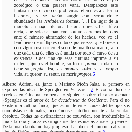
zoológico o una palabra vana. Desaparezca este
fantasma del círculo de problemas referentes a la forma
histórica, y se verán surgir con sorprendente
abundancia las
verdaderas
formas. […] En lugar de la
monótona imagen de una historia universal en línea
recta, que sólo se mantiene porque cerramos los ojos
ante el número abrumador de los hechos, veo yo el
fenómeno de múltiples culturas poderosas, que florecen
con vigor cósmico en el seno de una tierra madre, a la
que cada una de ellas está unida por todo el curso de su
existencia. Cada una de esas culturas imprime a su
materia, que es el hombre, su forma
propia;
cada una
tiene su
propia
idea, sus
propias
pasiones, su
propia
vida, su querer, su sentir, su morir
propios.
6
Alberto Adriani es, junto a Mariano Picón-Salas, el primero en
exponer las ideas de Spengler en Venezuela.
7
Encontrándose de
servicio en Ginebra, comenta lo siguiente sobre el sabio alemán:
«Spengler es el autor de
La decadencia de Occidente.
Para él no
existe una cultura única, que acumule en el curso del tiempo sus
conquistas espirituales, acercándose indefinidamente a la verdad
absoluta. Todas las civilizaciones se equivalen, son irreductibles la
una a la otra y todas están igualmente destinadas a nacer y perecer.
De la una a la otra no hay progreso. La labor del hombre realiza una
obra de Sísifo: crear para destruir, destruir para crear».
8