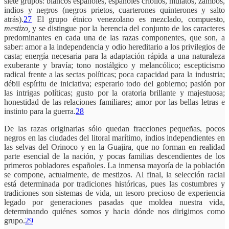
siete grupos: blancos españoles, españoles criollos, mulatos, zambos,
indios y negros (negros prietos, cuarterones quinterones y salto
atrás).
27
El grupo étnico venezolano es mezclado, compuesto,
mestizo,
y se distingue por la herencia del conjunto de los caracteres
predominantes en cada una de las razas componentes, que son, a
saber: amor a la independencia y odio hereditario a los privilegios de
casta; energía necesaria para la adaptación rápida a una naturaleza
exuberante y bravía; tono nostálgico y melancólico; escepticismo
radical frente a las sectas políticas; poca capacidad para la industria;
débil espíritu de iniciativa; esperarlo todo del gobierno; pasión por
las intrigas políticas; gusto por la oratoria brillante y majestuosa;
honestidad de las relaciones familiares; amor por las bellas letras e
instinto para la guerra.
28
De las razas originarias sólo quedan fracciones pequeñas, pocos
negros en las ciudades del litoral marítimo, indios independientes en
las selvas del Orinoco y en la Guajira, que no forman en realidad
parte esencial de la nación, y pocas familias descendientes de los
primeros pobladores españoles. La inmensa mayoría de la población
se compone, actualmente, de mestizos. Al final, la selección racial
está determinada por tradiciones históricas, pues las costumbres y
tradiciones son sistemas de vida, un tesoro precioso de experiencia
legado por generaciones pasadas que moldea nuestra vida,
determinando quiénes somos y hacia dónde nos dirigimos como
grupo.
29