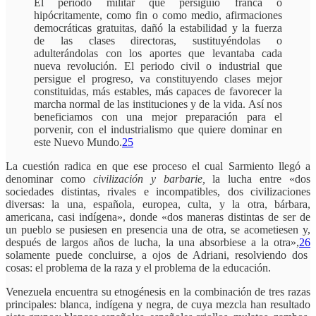
El periodo militar que persiguió franca o
hipócritamente, como fin o como medio, afirmaciones
democráticas gratuitas, dañó la estabilidad y la fuerza
de las clases directoras, sustituyéndolas o
adulterándolas con los aportes que levantaba cada
nueva revolución. El periodo civil o industrial que
persigue el progreso, va constituyendo clases mejor
constituidas, más estables, más capaces de favorecer la
marcha normal de las instituciones y de la vida. Así nos
beneficiamos con una mejor preparación para el
porvenir, con el industrialismo que quiere dominar en
este Nuevo Mundo.
25
La cuestión radica en que ese proceso el cual Sarmiento llegó a
denominar como
civilización y barbarie,
la lucha entre «dos
sociedades distintas, rivales e incompatibles, dos civilizaciones
diversas: la una, española, europea, culta, y la otra, bárbara,
americana, casi indígena», donde «dos maneras distintas de ser de
un pueblo se pusiesen en presencia una de otra, se acometiesen y,
después de largos años de lucha, la una absorbiese a la otra»,
26
solamente puede concluirse, a ojos de Adriani, resolviendo dos
cosas: el problema de la raza y el problema de la educación.
Venezuela encuentra su etnogénesis en la combinación de tres razas
principales: blanca, indígena y negra, de cuya mezcla han resultado