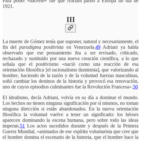
Para poder «hacerse» fue que Adriani partió a Europa un día de
1921.
III
La muerte de Gómez tenía que suponer, natural y necesariamente, el
fin del
paradigma positivista
en Venezuela.
49
Adriani ya había
observado que ese pensamiento iba a ser revisado, criticado,
rechazado y sustituido por una nueva creación científica, a lo que
señala que el positivismo «nació como una reacción de esa
orientación filosófica [el racionalismo iluminista], que valorizando al
hombre, haciendo de la razón y de la voluntad fuerzas masculinas,
soñó cambiar los destinos de la historia y provocó esa renovación,
uno de cuyos episodios culminantes fue la Revolución Francesa».
50
El idealismo, decía Adriani, volvía en su día a dominar el mundo.
Los hechos no tienen ninguna significación por sí mismos, no toman
ninguna dirección si están abandonados. En la nueva orientación
filosófica la voluntad vuelve a tener un significado: los héroes
aparecen dominando la escena humana, pero sobre todo las ideas
imperan.
51
Los actos sucedidos durante y después de la Primera
Guerra Mundial, «animados de ese espíritu voluntarista que cree que
el hombre domina el escenario de la historia, que el hombre hace la