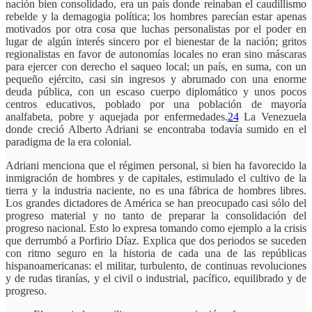
nación bien consolidado, era un país donde reinaban el caudillismo
rebelde y la demagogia política; los hombres parecían estar apenas
motivados por otra cosa que luchas personalistas por el poder en
lugar de algún interés sincero por el bienestar de la nación; gritos
regionalistas en favor de autonomías locales no eran sino máscaras
para ejer­cer con derecho el saqueo local; un país, en suma, con un
pequeño ejército, casi sin ingresos y abrumado con una enorme
deuda pública, con un escaso cuerpo diplomático y unos pocos
centros educativos, poblado por una población de mayoría
analfabeta, pobre y aquejada por enfermedades.
24
La Venezuela
donde creció Alberto Adriani se encontraba todavía sumido en el
paradigma de la era colonial.
Adriani menciona que el régimen personal, si bien ha favorecido la
inmigración de hombres y de capitales, estimulado el cultivo de la
tierra y la industria naciente, no es una fábrica de hombres libres.
Los grandes dictadores de América se han preocupado casi sólo del
progreso material y no tanto de preparar la consolidación del
progreso nacional. Esto lo expresa tomando como ejemplo a la crisis
que derrumbó a Porfirio Díaz. Explica que dos periodos se suceden
con ritmo seguro en la historia de cada una de las repúblicas
hispanoamericanas: el militar, turbulento, de continuas revoluciones
y de rudas tiranías, y el civil o industrial, pacífico, equilibrado y de
progreso.