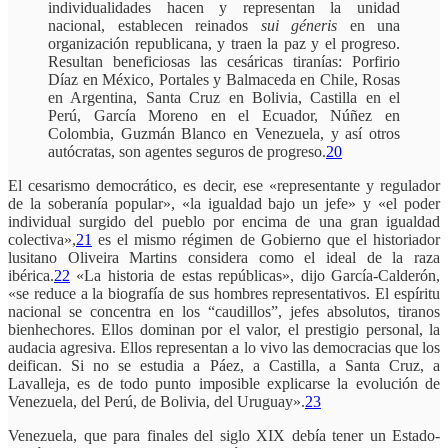
individualidades hacen y representan la unidad
nacional, establecen reinados
sui géneris
en una
organización republicana, y traen la paz y el progreso.
Resultan beneficiosas las cesáricas tiranías: Porfirio
Díaz en México, Portales y Balmaceda en Chile, Rosas
en Argentina, Santa Cruz en Bolivia, Castilla en el
Perú, García Moreno en el Ecuador, Núñez en
Colombia, Guzmán Blanco en Venezuela, y así otros
autócratas, son agentes seguros de progreso.
20
El cesarismo democrático, es decir, ese «representante y regulador
de la soberanía popular», «la igualdad bajo un jefe» y «el poder
individual surgido del pueblo por encima de una gran igualdad
colectiva»,
21
es el mismo régimen de Gobierno que el historiador
lusitano Oliveira Martins considera como el ideal de la raza
ibérica.
22
«La historia de estas repúblicas», dijo García-Calderón,
«se reduce a la biografía de sus hombres representativos. El espíritu
nacional se concentra en los “caudillos”, jefes absolutos, tiranos
bienhechores. Ellos dominan por el valor, el prestigio personal, la
audacia agresiva. Ellos representan a lo vivo las democracias que los
deifican. Si no se estudia a Páez, a Castilla, a Santa Cruz, a
Lavalleja, es de todo punto imposible explicarse la evolución de
Venezuela, del Perú, de Bolivia, del Uruguay».
23
Venezuela, que para finales del siglo XIX debía tener un Estado-