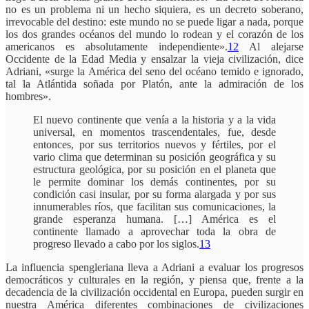
no es un problema ni un hecho siquiera, es un decreto soberano,
irrevocable del destino: este mundo no se puede ligar a nada, porque
los dos grandes océanos del mundo lo rodean y el corazón de los
americanos es absolutamente independiente».
12
Al alejarse
Occidente de la Edad Media y ensalzar la vieja civilización, dice
Adriani, «surge la América del seno del océano temido e ignorado,
tal la Atlántida soñada por Platón, ante la admiración de los
hombres».
El nuevo continente que venía a la historia y a la vida
universal, en momentos trascendentales, fue, desde
entonces, por sus territorios nuevos y fértiles, por el
vario clima que determinan su posición geográfica y su
estructura geológica, por su posición en el planeta que
le permite dominar los demás continentes, por su
condición casi insular, por su forma alargada y por sus
innumerables ríos, que facilitan sus comunicaciones, la
grande esperanza humana. […] América es el
continente llamado a aprovechar toda la obra de
progreso llevado a cabo por los siglos.
13
La influencia spengleriana lleva a Adriani a evaluar los progresos
democráticos y culturales en la región, y piensa que, frente a la
decadencia de la civilización occidental en Europa, pueden surgir en
nuestra América diferentes combinaciones de civilizaciones