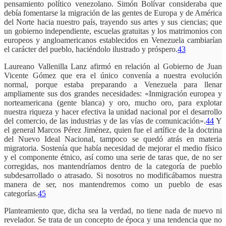
pensamiento político venezolano. Simón Bolívar consideraba que
debía fomentarse la migración de las gentes de Europa y de América
del Norte hacia nuestro país, trayendo sus artes y sus ciencias; que
un gobierno independiente, escuelas gratuitas y los matrimonios con
europeos y angloamericanos establecidos en Venezuela cambiarían
el carácter del pueblo, haciéndolo ilustrado y próspero.
43
Laureano Vallenilla Lanz afirmó en relación al Gobierno de Juan
Vicente Gómez que era el único convenía a nuestra evolución
normal, porque estaba preparando a Venezuela para llenar
ampliamente sus dos grandes necesidades: «Inmigración europea y
norteamericana (gente blanca) y oro, mucho oro, para explotar
nuestra riqueza y hacer efectiva la unidad nacional por el desarrollo
del comercio, de las industrias y de las vías de comunicación».
44
Y
el general Marcos Pérez Jiménez, quien fue el artífice de la doctrina
del Nuevo Ideal Nacional, tampoco se quedó atrás en materia
migratoria. Sostenía que había necesidad de mejorar el medio físico
y el componente étnico, así como una serie de taras que, de no ser
corregidas, nos mantendríamos dentro de la categoría de pueblo
subdesarrollado o atrasado. Si nosotros no modificábamos nuestra
manera de ser, nos mantendremos como un pueblo de esas
categorías.
45
Planteamiento que, dicha sea la verdad, no tiene nada de nuevo ni
revelador. Se trata de un concepto de época y una tendencia que no