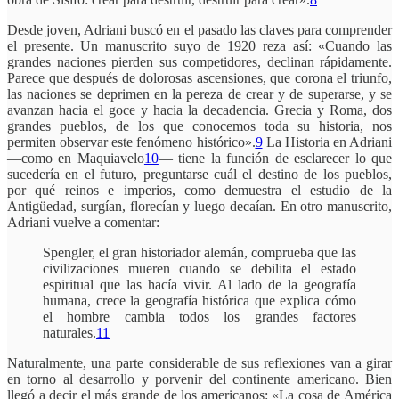
Desde joven, Adriani buscó en el pasado las claves para comprender
el presente. Un manuscrito suyo de 1920 reza así: «Cuando las
grandes naciones pierden sus competidores, declinan rápidamente.
Parece que después de dolorosas ascensiones, que corona el triunfo,
las naciones se deprimen en la pereza de crear y de superarse, y se
avanzan hacia el goce y hacia la decadencia. Grecia y Roma, dos
grandes pueblos, de los que conocemos toda su historia, nos
permiten observar este fenómeno histórico».
9
La Historia en Adriani
—como en Maquiavelo
10
— tiene la función de esclarecer lo que
sucedería en el futuro, preguntarse cuál el destino de los pueblos,
por qué reinos e imperios, como demuestra el estudio de la
Antigüedad, surgían, florecían y luego decaían. En otro manuscrito,
Adriani vuelve a comentar:
Spengler, el gran historiador alemán, comprueba que las
civilizaciones mueren cuando se debilita el estado
espiritual que las hacía vivir. Al lado de la geografía
humana, crece la geografía histórica que explica cómo
el hombre cambia todos los grandes factores
naturales.
11
Naturalmente, una parte considerable de sus reflexiones van a girar
en torno al desarrollo y porvenir del continente americano. Bien
llegó a decir el más grande de los americanos: «La cosa de América