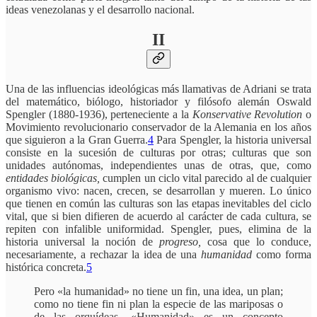
ideas venezolanas y el desarrollo nacional.
II
Una de las influencias ideológicas más llamativas de Adriani se trata
del matemático, biólogo, historiador y filósofo alemán Oswald
Spengler (1880-1936), perteneciente a la
Konservative Revolution
o
Movimiento revolucionario conservador de la Alemania en los años
que siguieron a la Gran Guerra.
4
Para Spengler, la historia universal
consiste en la sucesión de culturas por otras; culturas que son
unidades autónomas, independientes unas de otras, que, como
entidades biológicas,
cumplen un ciclo vital parecido al de cualquier
organismo vivo: nacen, crecen, se desarrollan y mueren. Lo único
que tienen en común las culturas son las etapas inevitables del ciclo
vital, que si bien difieren de acuerdo al carácter de cada cultura, se
repiten con infalible uniformidad. Spengler, pues, elimina de la
historia universal la noción de
progreso,
cosa que lo conduce,
necesariamente, a rechazar la idea de una
humanidad
como forma
histórica concreta.
5
Pero «la humanidad» no tiene un fin, una idea, un plan;
como no tiene fin ni plan la especie de las mariposas o
de las orquídeas. «Humanidad» es un concepto