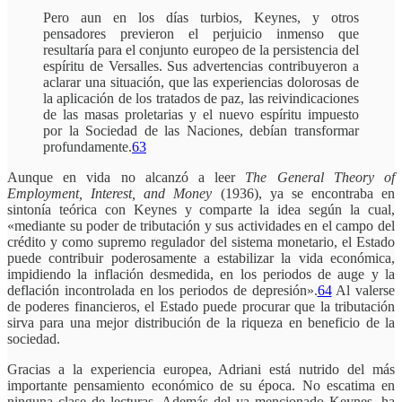
Pero aun en los días turbios, Keynes, y otros
pensadores previeron el perjuicio inmenso que
resultaría para el conjunto europeo de la persistencia del
espíritu de Versalles. Sus advertencias contribuyeron a
aclarar una situación, que las experiencias dolorosas de
la aplicación de los tratados de paz, las reivindicaciones
de las masas proletarias y el nuevo espíritu impuesto
por la Sociedad de las Naciones, debían transformar
profundamente.
63
Aunque en vida no alcanzó a leer
The General Theory of
Employment, Interest, and Money
(1936), ya se encontraba en
sintonía teórica con Keynes y comparte la idea según la cual,
«mediante su poder de tributación y sus actividades en el campo del
crédito y como supremo regulador del sistema monetario, el Estado
puede contribuir poderosamente a estabilizar la vida económica,
impidiendo la inflación desmedida, en los periodos de auge y la
deflación incontrolada en los periodos de depresión».
64
Al valerse
de poderes financieros, el Estado puede procurar que la tributación
sirva para una mejor distribución de la riqueza en beneficio de la
sociedad.
Gracias a la experiencia europea, Adriani está nutrido del más
importante pensamiento económico de su época. No escatima en
ninguna clase de lecturas. Además del ya mencionado Keynes, ha