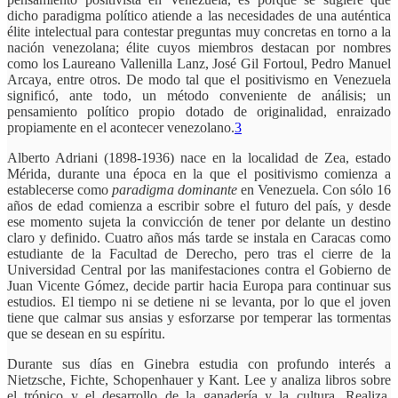
dicho paradigma político atiende a las necesidades de una auténtica
élite intelectual para contestar preguntas muy concretas en torno a la
nación venezolana; élite cuyos miembros destacan por nombres
como los Laureano Vallenilla Lanz, José Gil Fortoul, Pedro Manuel
Arcaya, entre otros. De modo tal que el positivismo en Venezuela
significó, ante todo, un método conveniente de análisis; un
pensamiento político propio dotado de originalidad, enraizado
propiamente en el acontecer venezolano.
3
Alberto Adriani (1898-1936) nace en la localidad de Zea, estado
Mérida, durante una época en la que el positivismo comienza a
establecerse como
paradigma dominante
en Venezuela. Con sólo 16
años de edad comienza a escribir sobre el futuro del país, y desde
ese momento sujeta la convicción de tener por delante un destino
claro y definido. Cuatro años más tarde se instala en Caracas como
estudiante de la Facultad de Derecho, pero tras el cierre de la
Universidad Central por las manifestaciones contra el Gobierno de
Juan Vicente Gómez, decide partir hacia Europa para continuar sus
estudios. El tiempo ni se detiene ni se levanta, por lo que el joven
tiene que calmar sus ansias y esforzarse por temperar las tormentas
que se desean en su espíritu.
Durante sus días en Ginebra estudia con profundo interés a
Nietzsche, Fichte, Schopenhauer y Kant. Lee y analiza libros sobre
el trópico y el desarrollo de la ganadería y la cultura. Realiza,