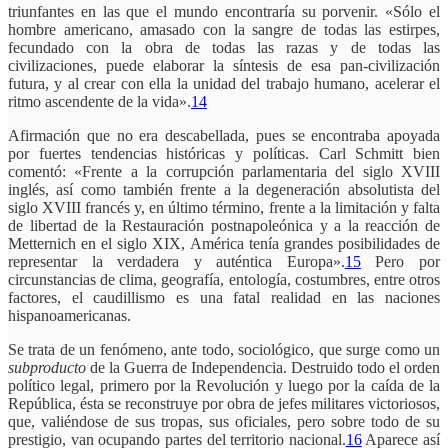
triunfantes en las que el mundo encontraría su porvenir. «Sólo el
hombre americano, amasado con la sangre de todas las estirpes,
fecundado con la obra de todas las razas y de todas las
civilizaciones, puede elaborar la síntesis de esa pan-civilización
futura, y al crear con ella la unidad del trabajo humano, acelerar el
ritmo ascendente de la vida».
14
Afirmación que no era descabellada, pues se encontraba apoyada
por fuertes tendencias históricas y políticas. Carl Schmitt bien
comentó: «Frente a la corrupción parlamentaria del siglo XVIII
inglés, así como también frente a la degeneración absolutista del
siglo XVIII francés y, en último término, frente a la limitación y falta
de libertad de la Restauración postnapoleónica y a la reacción de
Metternich en el siglo XIX, América tenía grandes posibilidades de
representar la verdadera y auténtica Europa».
15
Pero por
circunstancias de clima, geografía, entología, costumbres, entre otros
factores, el caudillismo es una fatal realidad en las naciones
hispanoamericanas.
Se trata de un fenómeno, ante todo, sociológico, que surge como un
subproducto
de la Guerra de Independencia. Destruido todo el orden
político legal, primero por la Revolución y luego por la caída de la
República, ésta se reconstruye por obra de jefes militares victoriosos,
que, valiéndose de sus tropas, sus oficiales, pero sobre todo de su
prestigio, van ocupando partes del territorio nacional.
16
Aparece así