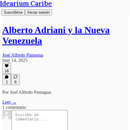
Idearium Caribe
Suscribirse
Iniciar sesión
Alberto Adriani y la Nueva
Venezuela
José Alfredo Paniagua
may 14, 2025
16
1
6
Por José Alfredo Paniagua.
Leer →
1 comentario