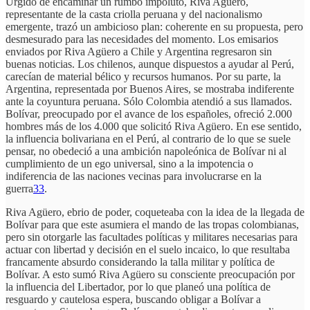
Urgido de encaminar un rumbo impoluto, Riva Agüero,
representante de la casta criolla peruana y del nacionalismo
emergente, trazó un ambicioso plan: coherente en su propuesta, pero
desmesurado para las necesidades del momento. Los emisarios
enviados por Riva Agüero a Chile y Argentina regresaron sin
buenas noticias. Los chilenos, aunque dispuestos a ayudar al Perú,
carecían de material bélico y recursos humanos. Por su parte, la
Argentina, representada por Buenos Aires, se mostraba indiferente
ante la coyuntura peruana. Sólo Colombia atendió a sus llamados.
Bolívar, preocupado por el avance de los españoles, ofreció 2.000
hombres más de los 4.000 que solicitó Riva Agüero. En ese sentido,
la influencia bolivariana en el Perú, al contrario de lo que se suele
pensar, no obedeció a una ambición napoleónica de Bolívar ni al
cumplimiento de un ego universal, sino a la impotencia o
indiferencia de las naciones vecinas para involucrarse en la
guerra
33
.
Riva Agüero, ebrio de poder, coqueteaba con la idea de la llegada de
Bolívar para que este asumiera el mando de las tropas colombianas,
pero sin otorgarle las facultades políticas y militares necesarias para
actuar con libertad y decisión en el suelo incaico, lo que resultaba
francamente absurdo considerando la talla militar y política de
Bolívar. A esto sumó Riva Agüero su consciente preocupación por
la influencia del Libertador, por lo que planeó una política de
resguardo y cautelosa espera, buscando obligar a Bolívar a