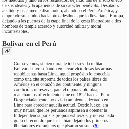
los métodos y falló en los resultados, dejando tras de sí solo el eco
de sus ideales y la apariencia de su carácter benévolo. Desolado,
abatido y físicamente disminuido, abandona el Perú, América, y
emprende su camino hacia otros destinos que lo llevarían a Europa,
dejando a las puertas de la etapa final de la gesta libertadora a dos
hombres de temple acerado y autoridad militar y moral
incontestables.
Bolívar en el Perú
Como vemos, si bien durante toda su vida militar
Bolívar estuvo soñando en llevar victoriosas las armas
republicanas hasta Lima, aquel propósito lo concebía
como una cita suprema de todos los países libres de
América en el corazón del continente; y ninguna
condición, ni reserva, para él o para Colombia,
manchan los ofrecimientos que en 1822 hace al Perú.
Desgraciadamente, no existía ambiente adecuado en
Lima para apreciar aquella actitud. Desde luego, era
muy natural que los peruanos aspirasen a obtener la
Independencia por sus propios esfuerzos; y no era nada
grato el recuerdo que les habían dejado los primeros
libertadores extranjeros que pisaron su suelo
30
.