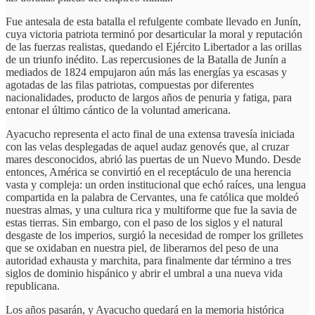
Fue antesala de esta batalla el refulgente combate llevado en Junín,
cuya victoria patriota terminó por desarticular la moral y reputación
de las fuerzas realistas, quedando el Ejército Libertador a las orillas
de un triunfo inédito. Las repercusiones de la Batalla de Junín a
mediados de 1824 empujaron aún más las energías ya escasas y
agotadas de las filas patriotas, compuestas por diferentes
nacionalidades, producto de largos años de penuria y fatiga, para
entonar el último cántico de la voluntad americana.
Ayacucho representa el acto final de una extensa travesía iniciada
con las velas desplegadas de aquel audaz genovés que, al cruzar
mares desconocidos, abrió las puertas de un Nuevo Mundo. Desde
entonces, América se convirtió en el receptáculo de una herencia
vasta y compleja: un orden institucional que echó raíces, una lengua
compartida en la palabra de Cervantes, una fe católica que moldeó
nuestras almas, y una cultura rica y multiforme que fue la savia de
estas tierras. Sin embargo, con el paso de los siglos y el natural
desgaste de los imperios, surgió la necesidad de romper los grilletes
que se oxidaban en nuestra piel, de liberarnos del peso de una
autoridad exhausta y marchita, para finalmente dar término a tres
siglos de dominio hispánico y abrir el umbral a una nueva vida
republicana.
Los años pasarán, y Ayacucho quedará en la memoria histórica