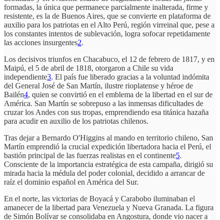
formadas, la única que permanece parcialmente inalterada, firme y
resistente, es la de Buenos Aires, que se convierte en plataforma de
auxilio para los patriotas en el Alto Perú, región virreinal que, pese a
los constantes intentos de sublevación, logra sofocar repetidamente
las acciones insurgentes
2
.
Los decisivos triunfos en Chacabuco, el 12 de febrero de 1817, y en
Maipú, el 5 de abril de 1818, otorgaron a Chile su vida
independiente
3
. El país fue liberado gracias a la voluntad indómita
del General José de San Martín, ilustre rioplatense y héroe de
Bailén
4
, quien se convirtió en el emblema de la libertad en el sur de
América. San Martín se sobrepuso a las inmensas dificultades de
cruzar los Andes con sus tropas, emprendiendo esa titánica hazaña
para acudir en auxilio de los patriotas chilenos.
Tras dejar a Bernardo O'Higgins al mando en territorio chileno, San
Martín emprendió la crucial expedición libertadora hacia el Perú, el
bastión principal de las fuerzas realistas en el continente
5
.
Consciente de la importancia estratégica de esta campaña, dirigió su
mirada hacia la médula del poder colonial, decidido a arrancar de
raíz el dominio español en América del Sur.
En el norte, las victorias de Boyacá y Carabobo iluminaban el
amanecer de la libertad para Venezuela y Nueva Granada. La figura
de Simón Bolívar se consolidaba en Angostura, donde vio nacer a