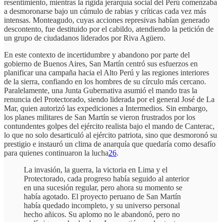
resentimiento, mientras la rígida jerarquía social del Perú comenzaba
a desmoronarse bajo un cúmulo de rabias y críticas cada vez más
intensas. Monteagudo, cuyas acciones represivas habían generado
descontento, fue destituido por el cabildo, atendiendo la petición de
un grupo de ciudadanos liderados por Riva Agüero.
En este contexto de incertidumbre y abandono por parte del
gobierno de Buenos Aires, San Martín centró sus esfuerzos en
planificar una campaña hacia el Alto Perú y las regiones interiores
de la sierra, confiando en los hombres de su círculo más cercano.
Paralelamente, una Junta Gubernativa asumió el mando tras la
renuncia del Protectorado, siendo liderada por el general José de La
Mar, quien autorizó las expediciones a Intermedios. Sin embargo,
los planes militares de San Martín se vieron frustrados por los
contundentes golpes del ejército realista bajo el mando de Canterac,
lo que no solo desarticuló al ejército patriota, sino que desmoronó su
prestigio e instauró un clima de anarquía que quedaría como desafío
para quienes continuaron la lucha
26
.
La invasión, la guerra, la victoria en Lima y el
Protectorado, cada progreso había seguido al anterior
en una sucesión regular, pero ahora su momento se
había agotado. El proyecto peruano de San Martín
había quedado incompleto, y su universo personal
hecho añicos. Su aplomo no le abandonó, pero no