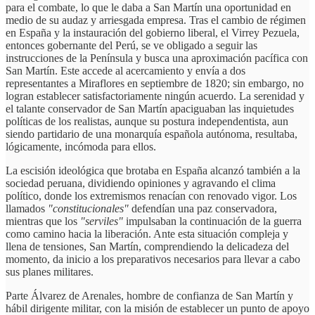
para el combate, lo que le daba a San Martín una oportunidad en
medio de su audaz y arriesgada empresa. Tras el cambio de régimen
en España y la instauración del gobierno liberal, el Virrey Pezuela,
entonces gobernante del Perú, se ve obligado a seguir las
instrucciones de la Península y busca una aproximación pacífica con
San Martín. Este accede al acercamiento y envía a dos
representantes a Miraflores en septiembre de 1820; sin embargo, no
logran establecer satisfactoriamente ningún acuerdo. La serenidad y
el talante conservador de San Martín apaciguaban las inquietudes
políticas de los realistas, aunque su postura independentista, aun
siendo partidario de una monarquía española autónoma, resultaba,
lógicamente, incómoda para ellos.
La escisión ideológica que brotaba en España alcanzó también a la
sociedad peruana, dividiendo opiniones y agravando el clima
político, donde los extremismos renacían con renovado vigor. Los
llamados
"constitucionales"
defendían una paz conservadora,
mientras que los
"serviles"
impulsaban la continuación de la guerra
como camino hacia la liberación. Ante esta situación compleja y
llena de tensiones, San Martín, comprendiendo la delicadeza del
momento, da inicio a los preparativos necesarios para llevar a cabo
sus planes militares.
Parte Álvarez de Arenales, hombre de confianza de San Martín y
hábil dirigente militar, con la misión de establecer un punto de apoyo