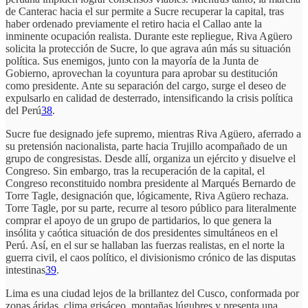
de Canterac hacia el sur permite a Sucre recuperar la capital, tras
haber ordenado previamente el retiro hacia el Callao ante la
inminente ocupación realista. Durante este repliegue, Riva Agüero
solicita la protección de Sucre, lo que agrava aún más su situación
política. Sus enemigos, junto con la mayoría de la Junta de
Gobierno, aprovechan la coyuntura para aprobar su destitución
como presidente. Ante su separación del cargo, surge el deseo de
expulsarlo en calidad de desterrado, intensificando la crisis política
del Perú
38
.
Sucre fue designado jefe supremo, mientras Riva Agüero, aferrado a
su pretensión nacionalista, parte hacia Trujillo acompañado de un
grupo de congresistas. Desde allí, organiza un ejército y disuelve el
Congreso. Sin embargo, tras la recuperación de la capital, el
Congreso reconstituido nombra presidente al Marqués Bernardo de
Torre Tagle, designación que, lógicamente, Riva Agüero rechaza.
Torre Tagle, por su parte, recurre al tesoro público para literalmente
comprar el apoyo de un grupo de partidarios, lo que genera la
insólita y caótica situación de dos presidentes simultáneos en el
Perú. Así, en el sur se hallaban las fuerzas realistas, en el norte la
guerra civil, el caos político, el divisionismo crónico de las disputas
intestinas
39
.
Lima es una ciudad lejos de la brillantez del Cusco, conformada por
zonas áridas, clima grisáceo, montañas lúgubres y presenta una