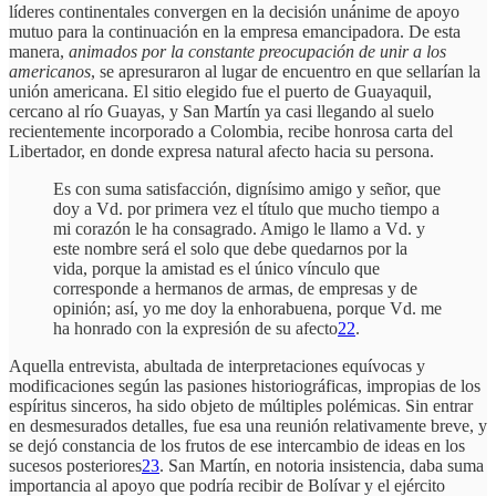
líderes continentales convergen en la decisión unánime de apoyo
mutuo para la continuación en la empresa emancipadora. De esta
manera,
animados por la constante preocupación de unir a los
americanos
, se apresuraron al lugar de encuentro en que sellarían la
unión americana. El sitio elegido fue el puerto de Guayaquil,
cercano al río Guayas, y San Martín ya casi llegando al suelo
recientemente incorporado a Colombia, recibe honrosa carta del
Libertador, en donde expresa natural afecto hacia su persona.
Es con suma satisfacción, dignísimo amigo y señor, que
doy a Vd. por primera vez el título que mucho tiempo a
mi corazón le ha consagrado. Amigo le llamo a Vd. y
este nombre será el solo que debe quedarnos por la
vida, porque la amistad es el único vínculo que
corresponde a hermanos de armas, de empresas y de
opinión; así, yo me doy la enhorabuena, porque Vd. me
ha honrado con la expresión de su afecto
22
.
Aquella entrevista, abultada de interpretaciones equívocas y
modificaciones según las pasiones historiográficas, impropias de los
espíritus sinceros, ha sido objeto de múltiples polémicas. Sin entrar
en desmesurados detalles, fue esa una reunión relativamente breve, y
se dejó constancia de los frutos de ese intercambio de ideas en los
sucesos posteriores
23
. San Martín, en notoria insistencia, daba suma
importancia al apoyo que podría recibir de Bolívar y el ejército