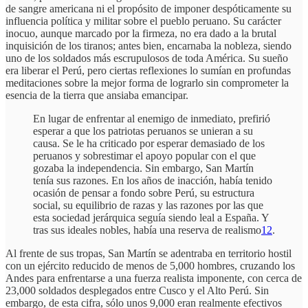
de sangre americana ni el propósito de imponer despóticamente su
influencia política y militar sobre el pueblo peruano. Su carácter
inocuo, aunque marcado por la firmeza, no era dado a la brutal
inquisición de los tiranos; antes bien, encarnaba la nobleza, siendo
uno de los soldados más escrupulosos de toda América. Su sueño
era liberar el Perú, pero ciertas reflexiones lo sumían en profundas
meditaciones sobre la mejor forma de lograrlo sin comprometer la
esencia de la tierra que ansiaba emancipar.
En lugar de enfrentar al enemigo de inmediato, prefirió
esperar a que los patriotas peruanos se unieran a su
causa. Se le ha criticado por esperar demasiado de los
peruanos y sobrestimar el apoyo popular con el que
gozaba la independencia. Sin embargo, San Martín
tenía sus razones. En los años de inacción, había tenido
ocasión de pensar a fondo sobre Perú, su estructura
social, su equilibrio de razas y las razones por las que
esta sociedad jerárquica seguía siendo leal a España. Y
tras sus ideales nobles, había una reserva de realismo
12
.
Al frente de sus tropas, San Martín se adentraba en territorio hostil
con un ejército reducido de menos de 5,000 hombres, cruzando los
Andes para enfrentarse a una fuerza realista imponente, con cerca de
23,000 soldados desplegados entre Cusco y el Alto Perú. Sin
embargo, de esta cifra, sólo unos 9,000 eran realmente efectivos