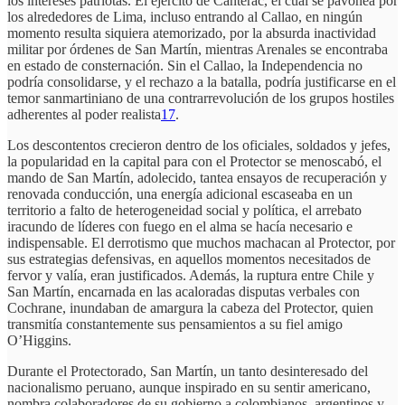
los intereses patriotas. El ejército de Canterac, el cual se pavonea por
los alrededores de Lima, incluso entrando al Callao, en ningún
momento resulta siquiera atemorizado, por la absurda inactividad
militar por órdenes de San Martín, mientras Arenales se encontraba
en estado de consternación. Sin el Callao, la Independencia no
podría consolidarse, y el rechazo a la batalla, podría justificarse en el
temor sanmartiniano de una contrarrevolución de los grupos hostiles
adherentes al poder realista
17
.
Los descontentos crecieron dentro de los oficiales, soldados y jefes,
la popularidad en la capital para con el Protector se menoscabó, el
mando de San Martín, adolecido, tantea ensayos de recuperación y
renovada conducción, una energía adicional escaseaba en un
territorio a falto de heterogeneidad social y política, el arrebato
iracundo de líderes con fuego en el alma se hacía necesario e
indispensable. El derrotismo que muchos machacan al Protector, por
sus estrategias defensivas, en aquellos momentos necesitados de
fervor y valía, eran justificados. Además, la ruptura entre Chile y
San Martín, encarnada en las acaloradas disputas verbales con
Cochrane, inundaban de amargura la cabeza del Protector, quien
transmitía constantemente sus pensamientos a su fiel amigo
O’Higgins.
Durante el Protectorado, San Martín, un tanto desinteresado del
nacionalismo peruano, aunque inspirado en su sentir americano,
nombra colaboradores de su gobierno a colombianos, argentinos y,