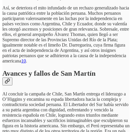
Así, se deteriora el mito infundado de un rechazo generalizado hacia
la causa patriótica entre la población peruana. Muchos peruanos
participaron valerosamente en las luchas por la independencia en
países vecinos como Argentina, Chile y Ecuador, donde su valentía
les otorgó ascensos y posiciones de gran relevancia. Sobresale, entre
ellos, el general arequipeño Álvarez Thomas, quien llegó a ser
Supremo director de las Provincias Unidas del Río de la Plata;
igualmente notable es el limeño Dr. Darregueira, cuya firma figura
en el acta de independencia de Argentina, y así otros insignes
patriotas peruanos que se adhirieron a la causa de la independencia
americana
10
.
Avances y fallos de San Martín
Al concluir la campaña de Chile, San Martín entrega el liderazgo a
O’Higgins y encamina su espada libertadora hacia la compleja y
contradictoria sociedad peruana. El Libertador del Sur había servido
a su patria argentina con dignidad, enfrentando y vencido la
resistencia española en Chile, logrando estos triunfos mediante
esfuerzos incansables y sacrificios inimaginables que esculpieron su
figura en la historia americana. Sin embargo, el Perú representaba un
reto muy distinto al de los otros territorios de la región. Era un país