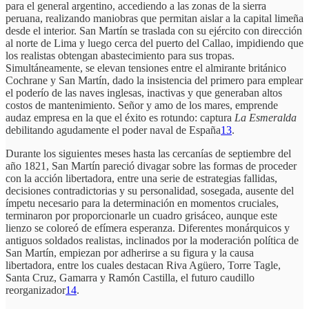
para el general argentino, accediendo a las zonas de la sierra
peruana, realizando maniobras que permitan aislar a la capital limeña
desde el interior. San Martín se traslada con su ejército con dirección
al norte de Lima y luego cerca del puerto del Callao, impidiendo que
los realistas obtengan abastecimiento para sus tropas.
Simultáneamente, se elevan tensiones entre el almirante británico
Cochrane y San Martín, dado la insistencia del primero para emplear
el poderío de las naves inglesas, inactivas y que generaban altos
costos de mantenimiento. Señor y amo de los mares, emprende
audaz empresa en la que el éxito es rotundo: captura
La Esmeralda
debilitando agudamente el poder naval de España
13
.
Durante los siguientes meses hasta las cercanías de septiembre del
año 1821, San Martín pareció divagar sobre las formas de proceder
con la acción libertadora, entre una serie de estrategias fallidas,
decisiones contradictorias y su personalidad, sosegada, ausente del
ímpetu necesario para la determinación en momentos cruciales,
terminaron por proporcionarle un cuadro grisáceo, aunque este
lienzo se coloreó de efímera esperanza. Diferentes monárquicos y
antiguos soldados realistas, inclinados por la moderación política de
San Martín, empiezan por adherirse a su figura y la causa
libertadora, entre los cuales destacan Riva Agüero, Torre Tagle,
Santa Cruz, Gamarra y Ramón Castilla, el futuro caudillo
reorganizador
14
.