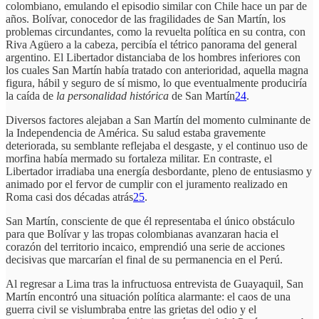
colombiano, emulando el episodio similar con Chile hace un par de
años. Bolívar, conocedor de las fragilidades de San Martín, los
problemas circundantes, como la revuelta política en su contra, con
Riva Agüero a la cabeza, percibía el tétrico panorama del general
argentino. El Libertador distanciaba de los hombres inferiores con
los cuales San Martín había tratado con anterioridad, aquella magna
figura, hábil y seguro de sí mismo, lo que eventualmente produciría
la caída de
la personalidad histórica
de San Martín
24
.
Diversos factores alejaban a San Martín del momento culminante de
la Independencia de América. Su salud estaba gravemente
deteriorada, su semblante reflejaba el desgaste, y el continuo uso de
morfina había mermado su fortaleza militar. En contraste, el
Libertador irradiaba una energía desbordante, pleno de entusiasmo y
animado por el fervor de cumplir con el juramento realizado en
Roma casi dos décadas atrás
25
.
San Martín, consciente de que él representaba el único obstáculo
para que Bolívar y las tropas colombianas avanzaran hacia el
corazón del territorio incaico, emprendió una serie de acciones
decisivas que marcarían el final de su permanencia en el Perú.
Al regresar a Lima tras la infructuosa entrevista de Guayaquil, San
Martín encontró una situación política alarmante: el caos de una
guerra civil se vislumbraba entre las grietas del odio y el