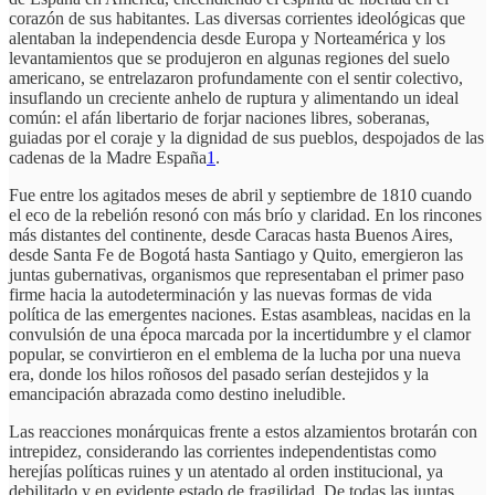
corazón de sus habitantes. Las diversas corrientes ideológicas que
alentaban la independencia desde Europa y Norteamérica y los
levantamientos que se produjeron en algunas regiones del suelo
americano, se entrelazaron profundamente con el sentir colectivo,
insuflando un creciente anhelo de ruptura y alimentando un ideal
común: el afán libertario de forjar naciones libres, soberanas,
guiadas por el coraje y la dignidad de sus pueblos, despojados de las
cadenas de la Madre España
1
.
Fue entre los agitados meses de abril y septiembre de 1810 cuando
el eco de la rebelión resonó con más brío y claridad. En los rincones
más distantes del continente, desde Caracas hasta Buenos Aires,
desde Santa Fe de Bogotá hasta Santiago y Quito, emergieron las
juntas gubernativas, organismos que representaban el primer paso
firme hacia la autodeterminación y las nuevas formas de vida
política de las emergentes naciones. Estas asambleas, nacidas en la
convulsión de una época marcada por la incertidumbre y el clamor
popular, se convirtieron en el emblema de la lucha por una nueva
era, donde los hilos roñosos del pasado serían destejidos y la
emancipación abrazada como destino ineludible.
Las reacciones monárquicas frente a estos alzamientos brotarán con
intrepidez, considerando las corrientes independentistas como
herejías políticas ruines y un atentado al orden institucional, ya
debilitado y en evidente estado de fragilidad. De todas las juntas