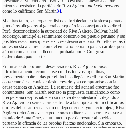
presentarse. Sin embargo, Bolívar no estaba dispuesto a acudir
mientras persistiera la perfidia de Riva Agüero,
malvada persona
como lo calificaría San Martín
34
.
Mientras tanto, las tropas realistas se fortalecían en la sierra peruana,
y muchos allegados al general caraqueño le aconsejaron invadir el
Perú, desconociendo la autoridad de Riva Agüero. Bolívar, hábil
sociólogo, anticipó el sentimiento colectivo del pueblo peruano y las
posibles reacciones que este suceso desencadenaría. Por ello, retrasó
su respuesta a la invitación del emisario peruano para su arribo, pues
aún no contaba con la licencia aprobada por el Congreso
Colombiano para asistir.
En un acto de profunda desesperación, Riva Agüero busca
infructuosamente reconciliarse con las fuerzas argentinas,
previamente maltratadas por él. Incluso llegó a escribir a San Martín,
consciente de su carácter desinteresado y su compromiso con la
causa patriota en América. La respuesta del general argentino fue
contundente: San Martín rechazó la propuesta calificándolo como
una persona despreciable en su misiva de contestación, dejando a
Riva Agüero en serios aprietos frente a la empresa. Sin rectificar los
errores del pasado y cansado de depender de ayuda extranjera, Riva
Agüero ordenó nuevas expediciones militares a la sierra, esta vez al
mando de Santa Cruz, en un intento por demostrar al pueblo
peruano la eficacia de las propias fuerzas nacionales. Sin embargo,