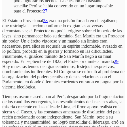
podía ignorar los hechos. La cuestión era bastante
sencilla: Perú se había convertido en un lugar imposible
para el Protector
27
.
El Estatuto Provisional
28
era una prisión forjada en el legalismo,
que restringía la acción conforme lo exigían las adversas
circunstancias; el Protector no podía erigirse sobre el imperio de las
leyes, sino permanecer bajo su dominio. San Martín era un Protector
sin poder. Un ejército vigoroso y un mando sin límites eran
necesarios, para ellos se requería un espíritu indomable, avezado en
lo político, probado en la guerra y formado en las dificultades.
Finalmente, el grisáceo tránsito de San Martín llegó a su final
esperado. En septiembre de 1822, el Protector dimite al mando
29
.
Hay muestras tenues de agradecimientos, festejos inexpresivos,
nombramientos indiferentes. El Congreso se enfrentó al problema de
la organización del poder ejecutivo y de sus relaciones con el
Parlamento, en donde diferentes corrientes entraron en pugna por la
victoria ideológica.
Tiempos oscuros asediaban al Perú, desgarrado por la fragmentación
de los caudillos emergentes, los resentimientos de las clases altas, la
miseria creciente en las calles de Lima, el firme apoyo realista en la
sierra y el Cusco, y las constantes amenazas de disolución del país
recién proclamado como independiente. San Martín, pese a su
tolerancia y magnanimidad, no logró consolidar el liderazgo, erró en