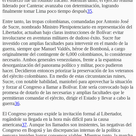
el esfuerzo fue un rotundo fracaso. Mientras tanto, el ejército realista
liderado por Canterac avanzaba con determinación, logrando
finalmente tomar Lima poco tiempo después
35
.
Entre tanto, las tropas colombianas, comandadas por Antonio José
de Sucre, nombrado Ministro Plenipotenciario en representación del
Libertador, actuaban bajo claras instrucciones de Bolívar: evitar
involucrarse en aventuras militares de dudoso éxito. Sucre fue
investido con amplias facultades para intervenir en el mando de la
guerra, siempre que Manuel Valdés, héroe de Bomboná, a cargo
originalmente del contingente de 6,000 colombianos, lo considerase
necesario. Ambos generales venezolanos, frente a la espantosa
desorganización del panorama político y militar, poco pudieron
hacer. Decidieron entonces priorizar la preservación de los veteranos
del ejército colombiano. En medio de estas circunstancias ruines,
Sucre, con notable habilidad, maniobró para aprovechar la situación
y forzar al Congreso a llamar a Bolívar. Este sería convocado bajo la
promesa de dotarlo de las necesarias y amplias facultades que le
permitieran comandar el ejército, dirigir el Estado y llevar a cabo la
guerra
36
.
El Congreso peruano expide la invitación formal al Libertador,
rogándole su llegada en la hora más difícil para la causa
americana
37
. Aunque los llamados son insistentes, las negativas del
Congreso en Bogotá y las discrepancias internas de la política
peruana impiden lograr consensos viables. Mientras tanto, la marcha