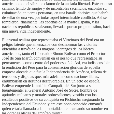
americano con el vibrante clamor de la ansiada libertad. Este extenso
camino, teñido de sangre y de incontables sacrificios, encontró su
culminación en tierras peruanas, en una batalla decisiva que habría
de sellar de una vez por todas aquel interminable conflicto. Así se
rompieron, finalmente, las cadenas de la madre España, y las
nacientes repúblicas se alzaron, llevadas por su propio destino, hacia
una nueva vida independiente.
El arsenal realista que representaba el Virreinato del Perú era un
peligro latente que amenazaba con desmoronar las victorias
obtenidas a través de los magnos liderazgos de los líderes
americanos, tanto el Libertador Simón Bolívar como el Protector
José de San Martín convenían en el riesgo que representaba su
permanencia como centro del poder español. Así, era indispensable
la rendición del Perú para la consumación gloriosa de aquella
empresa alocada que fue la Independencia de América, rellena de
tensiones y disputas que, más adelante como naciones libres,
enrumbarían en destinos desfavorables. En un acto de osadía,
Bolívar emprende la notable Campaña del Sur junto a su
lugarteniente, el General Antonio José de Sucre, hombre de
aptitudes militares y morales sobresalientes, vestido con los
resultados positivos de su conquista en Pichincha asegurando la
Independencia del Ecuador, y era este poco conocido cumanés
quien estaría llamado a la inmortalidad, enmarcando su nombre en
las doradas placas del empíreo militar.