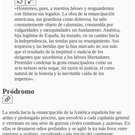
«Honremos, pues, a nuestros héroes y resguardemos
con firmeza sus legados. La obra de la emancipación
americana, tan grandiosa como dolorosa, ha sido
constantemente objeto de calumnias, consumida por
vulgaridades y mezquindades sin fundamento. América,
hija legítima de España, ha trazado, en su camino hacia
la independencia, las sendas para su resurgimiento. Sus
tropiezos y las heridas que la han marcado no son más
que el resultado de la ineptitud o malicia de los
dirigentes que sucedieron a los héroes libertadores.
Pretender condenar la gesta emancipadora como un
acto nefasto sería negar, sin razón ni justicia, el curso
natural de la historia y la inevitable caída de los
imperios».
Pródromo
La senda hacia la emancipación de la América española fue un
arduo y prolongado proceso, que envolvió a cada capitanía general
y virreinato en una serie de guerras civiles continuas y azarosas. En
ellas se desataron odios profundos y se agitó la ira más feroz entre
patriotas y realistas, sacudiendo cada rincón del continente