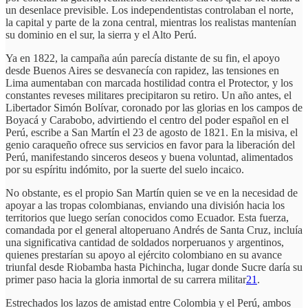
un desenlace previsible. Los independentistas controlaban el norte,
la capital y parte de la zona central, mientras los realistas mantenían
su dominio en el sur, la sierra y el Alto Perú.
Ya en 1822, la campaña aún parecía distante de su fin, el apoyo
desde Buenos Aires se desvanecía con rapidez, las tensiones en
Lima aumentaban con marcada hostilidad contra el Protector, y los
constantes reveses militares precipitaron su retiro. Un año antes, el
Libertador Simón Bolívar, coronado por las glorias en los campos de
Boyacá y Carabobo, advirtiendo el centro del poder español en el
Perú, escribe a San Martín el 23 de agosto de 1821. En la misiva, el
genio caraqueño ofrece sus servicios en favor para la liberación del
Perú, manifestando sinceros deseos y buena voluntad, alimentados
por su espíritu indómito, por la suerte del suelo incaico.
No obstante, es el propio San Martín quien se ve en la necesidad de
apoyar a las tropas colombianas, enviando una división hacia los
territorios que luego serían conocidos como Ecuador. Esta fuerza,
comandada por el general altoperuano Andrés de Santa Cruz, incluía
una significativa cantidad de soldados norperuanos y argentinos,
quienes prestarían su apoyo al ejército colombiano en su avance
triunfal desde Riobamba hasta Pichincha, lugar donde Sucre daría su
primer paso hacia la gloria inmortal de su carrera militar
21
.
Estrechados los lazos de amistad entre Colombia y el Perú, ambos