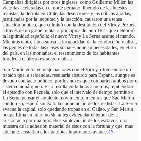
Campañas dirigidas por otros ingleses, como Guillermo Miller, las
victorias aceleradas en el norte peruano, liberado de las huestes
realistas, la derrota en Chile, las deserciones y las críticas airadas,
justificadas por la ineptitud y la inacción, causaron una tensa
situación política, que culminó con la destitución del Virrey Pezuela
a través de un golpe militar a principios del año 1821 que deterioró
la legitimidad española; el nuevo Virrey La Serna asume el mando.
Mientras tanto, Lima sufría la incapacidad de la conducción realista,
las gentes de todas las clases sociales aquejan necesidades, en el sur
del país, en las montañas, el resentimiento de los habitantes
fortalecía el airoso esfuerzo realista.
San Martín entra en negociaciones con el Virrey, ofreciéndole un
tratado que, a sabiendas, resultaría absurdo para España, aunque es
llevado con tacto político, por los nexos que comparten ambos por el
sistema monárquico. Esto resulta en fallidos acuerdos, repitiéndose
el episodio con Pezuela, sólo que el intervalo de tiempo permitió a
La Serna pensar el siguiente movimiento, mientras que San Martín,
candoroso, esperó sin éxito la cooperación de los realistas. La Serna
evacúa la capital, sólo quedando tropas en el Callao, y San Martín
ocupa Lima en julio, no sin antes evidenciar el temor de la
aristocracia por una hipotética sublevación de los esclavos, otra
muestra de la adhesión material de estos con la fortuna y que, más
adelante, costarían a los patriotas importantes avances
15
.