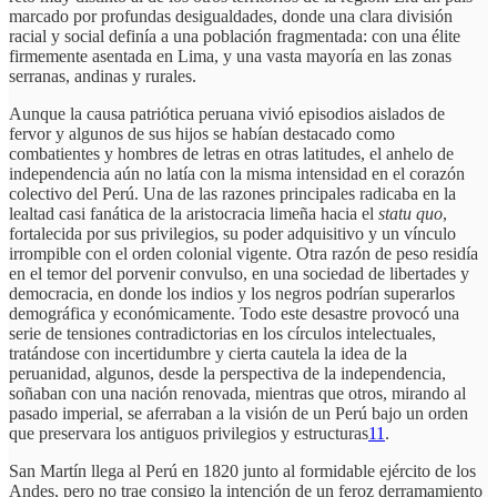
marcado por profundas desigualdades, donde una clara división
racial y social definía a una población fragmentada: con una élite
firmemente asentada en Lima, y una vasta mayoría en las zonas
serranas, andinas y rurales.
Aunque la causa patriótica peruana vivió episodios aislados de
fervor y algunos de sus hijos se habían destacado como
combatientes y hombres de letras en otras latitudes, el anhelo de
independencia aún no latía con la misma intensidad en el corazón
colectivo del Perú. Una de las razones principales radicaba en la
lealtad casi fanática de la aristocracia limeña hacia el
statu quo
,
fortalecida por sus privilegios, su poder adquisitivo y un vínculo
irrompible con el orden colonial vigente. Otra razón de peso residía
en el temor del porvenir convulso, en una sociedad de libertades y
democracia, en donde los indios y los negros podrían superarlos
demográfica y económicamente. Todo este desastre provocó una
serie de tensiones contradictorias en los círculos intelectuales,
tratándose con incertidumbre y cierta cautela la idea de la
peruanidad, algunos, desde la perspectiva de la independencia,
soñaban con una nación renovada, mientras que otros, mirando al
pasado imperial, se aferraban a la visión de un Perú bajo un orden
que preservara los antiguos privilegios y estructuras
11
.
San Martín llega al Perú en 1820 junto al formidable ejército de los
Andes, pero no trae consigo la intención de un feroz derramamiento