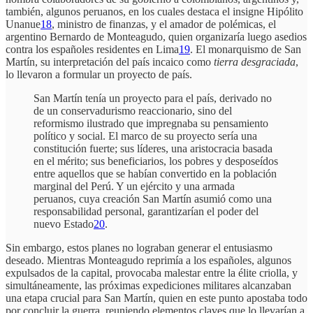
también, algunos peruanos, en los cuales destaca el insigne Hipólito
Unanue
18
, ministro de finanzas, y el amador de polémicas, el
argentino Bernardo de Monteagudo, quien organizaría luego asedios
contra los españoles residentes en Lima
19
. El monarquismo de San
Martín, su interpretación del país incaico como
tierra desgraciada
,
lo llevaron a formular un proyecto de país.
San Martín tenía un proyecto para el país, derivado no
de un conservadurismo reaccionario, sino del
reformismo ilustrado que impregnaba su pensamiento
político y social. El marco de su proyecto sería una
constitución fuerte; sus líderes, una aristocracia basada
en el mérito; sus beneficiarios, los pobres y desposeídos
entre aquellos que se habían convertido en la población
marginal del Perú. Y un ejército y una armada
peruanos, cuya creación San Martín asumió como una
responsabilidad personal, garantizarían el poder del
nuevo Estado
20
.
Sin embargo, estos planes no lograban generar el entusiasmo
deseado. Mientras Monteagudo reprimía a los españoles, algunos
expulsados de la capital, provocaba malestar entre la élite criolla, y
simultáneamente, las próximas expediciones militares alcanzaban
una etapa crucial para San Martín, quien en este punto apostaba todo
por concluir la guerra, reuniendo elementos claves que lo llevarían a