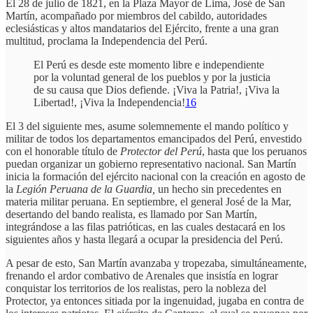
El 28 de julio de 1821, en la Plaza Mayor de Lima, José de San
Martín, acompañado por miembros del cabildo, autoridades
eclesiásticas y altos mandatarios del Ejército, frente a una gran
multitud, proclama la Independencia del Perú.
El Perú es desde este momento libre e independiente
por la voluntad general de los pueblos y por la justicia
de su causa que Dios defiende. ¡Viva la Patria!, ¡Viva la
Libertad!, ¡Viva la Independencia!
16
El 3 del siguiente mes, asume solemnemente el mando político y
militar de todos los departamentos emancipados del Perú, envestido
con el honorable título de
Protector del Perú
, hasta que los peruanos
puedan organizar un gobierno representativo nacional. San Martín
inicia la formación del ejército nacional con la creación en agosto de
la
Legión Peruana de la Guardia,
un hecho sin precedentes en
materia militar peruana. En septiembre, el general José de la Mar,
desertando del bando realista, es llamado por San Martín,
integrándose a las filas patrióticas, en las cuales destacará en los
siguientes años y hasta llegará a ocupar la presidencia del Perú.
A pesar de esto, San Martín avanzaba y tropezaba, simultáneamente,
frenando el ardor combativo de Arenales que insistía en lograr
conquistar los territorios de los realistas, pero la nobleza del
Protector, ya entonces sitiada por la ingenuidad, jugaba en contra de