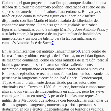
Colombia, el gran proyecto de nación que, aunque destinado a una
década de turbulento desarrollo político, encarnaba el sueño de un
superestado americano unificador
6
. Para entonces, Bolívar ya se
había erigido como la máxima figura en el norte de América,
disputando con San Martín el título absoluto de Libertador del
continente americano. Junto a su genio inigualable se alzaban
figuras emblemáticas como Santiago Mariño y José Antonio Páez, y
a su lado emergía la promesa de un joven militar de habilidades
inmejorables y un notable talento para la táctica miliciana, el
cumanés Antonio José de Sucre
7
.
En las reminiscencias del antiguo Tahuantinsuyo
8
, ahora centro de
las más firmes y últimas energías de la Corona, no existían figuras
de magnitud continental como en otras latitudes de la región, pero sí
loables guerreros que sacrificaron sus vidas valientemente,
inspirando e impulsando el fervor emancipador en años sucesivos.
Entre estos episodios se recuerda uno fundacional en los alzamientos
peruanos: la sangrienta ejecución de José Gabriel Condorcanqui,
Túpac Amaru, brutalmente descuartizado por las autoridades
virreinales en el Cuzco en 1780. Su muerte, horrenda e impactante,
ahuyentó los vientos de independencia en algunos, pero los avivó
con mayor ímpetu en otros
9
. A pesar de la aplastante represión
militar de la Metrópoli, que sofocaba con ferocidad las intentonas de
distintos grupos insurgentes, numerosos patriotas peruanos se
destacaron en los ejércitos independentistas de territorios vecinos.