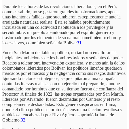
Durante los albores de las revoluciones libertadoras, en el Perú,
como es sabido, no se gestaron grandes transformaciones, apenas
unas intentonas fallidas que sucumbieron estrepitosamente ante la
arraigada naturaleza realista. Esta se hallaba profundamente
incrustada en una colectividad habituada a los privilegios y la
servidumbre, un pueblo abandonado por el espíritu guerrero y
trastornado por los elementos de su natural sometimiento: el oro y
los esclavos, como bien señalaría Bolívar
31
.
Fuera San Martín del tablero político, no tardaron en aflorar las
incipientes ambiciones de los hombres ávidos y sedientos de poder.
Reacios a tolerar otra intervención extranjera, y menos aún la de los
colombianos liderados por Bolívar, los políticos limeños quedaron
marcados por el fracaso y la negligencia como sus rasgos distintivos.
Ignorando factores estratégicos, se precipitaron a una campaña
contra las fuerzas realistas con un ejército mal preparado, aunque
comandado por hombres que en su tiempo fueron de confianza del
Protector. A finales de 1822, las tropas organizadas por San Martín,
lideradas por Alvarado, fueron diezmadas por Canterac y el resto
completamente desbaratadas. Esto generó suspicacias en Lima,
donde el clima político se tornó más tenso: una facción revoltosa y
ambiciosa, encabezada por Riva Agüero, suprimió la Junta de
Gobierno.
32
.