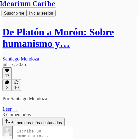
Idearium Caribe
Suscribirse
Iniciar sesión
De Platón a Morón: Sobre
humanismo y…
Santiago Mendoza
jul 17, 2025
17
3
10
Por Santiago Mendoza.
Leer →
3 Comentarios
Primero los más destacados