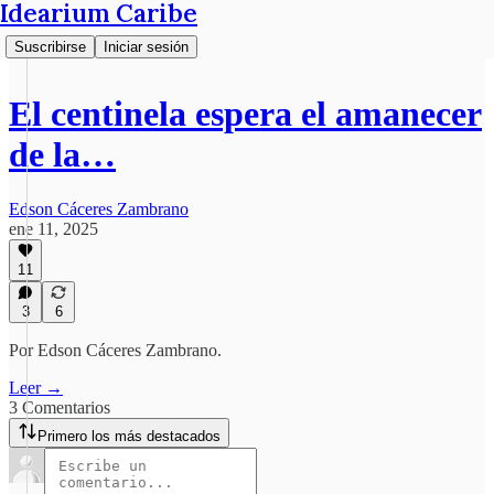
Idearium Caribe
Suscribirse
Iniciar sesión
El centinela espera el amanecer
de la…
Edson Cáceres Zambrano
ene 11, 2025
11
3
6
Por Edson Cáceres Zambrano.
Leer →
3 Comentarios
Primero los más destacados