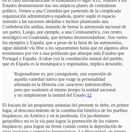
en el caso iberoamericano si estudiamos el siglo XIX, veamos a los
Estados desmoronarse tras sus utópicos planes de centralismo
político. Vemos a una Colombia que partiendo de la complicada
organización administrativa española, quiere suplir el espacio
uniendo a las naciones aledañas e incluso planteando una
Confederación andina, tratando de borrar la autonomía nacional de
sus partes. Luego, por ejemplo, a una Centroamérica, con centro
neurálgico en Guatemala, que termina desmoronándose. Son varios
los ejemplos y España, que a pesar de la farsa de las autonomías,
sigue dándole vía libre a los separatismos hasta que en algunos años
terminemos por ver a una península que abarque más Estados que
Portugal y España. Acabar con la constitución natural del pueblo,
que en España es la monárquica y regionalista, implica desunirlo.
Regionalismo es, por consiguiente, una expresión de
aquella variedad nativa que exige la personalidad
afirmada en la Historia con caracteres indestructibles,
pero que sostienen al mismo tiempo la unidad nacional
y no simplemente la unidad del Estado.
12
El fracaso de las propuestas unitarias del presente se debe, en primer
lugar, al desconocimiento de la constitución histórica de los pueblos
hispánicos, en América y en la península. Un jacobinismo
geopolítico no es la vía para lograr la promoción de los valores
hispánicos, para lograr un frente común contra la depredación de
otras naciones y potencias hegemónicas. La Hispanidad, en primer