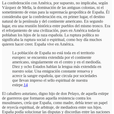
La confederación con América, por supuesto, no implicaba, según
Vázquez de Mella, la dominación de las antiguas colonias, ni el
sometimiento de estas para la supremacía geopolítica de España. Él
consideraba que la confederación era, en primer lugar, el destino
natural de la península y del continente americano. En segundo
lugar, era una reunión histórica entre pueblos del mismo tronco. Era
el reforjamiento de una civilización, pues en América todavía
poblaban los hijos de la raza española. La ruptura política no
significaba la ruptura social o espiritual, como hoy día muchos
quieren hacer creer. España vive en América.
La población de España no está toda en el territorio
europeo: se encuentra extendida por el continente
americano, singularmente en el centro y en el mediodía.
Diez y ocho Estados hablan la lengua más extendida en
nuestro solar. Una emigración constante renueva y
acrece la sangre española, que circula por sociedades
que llevan impreso el sello espiritual de nuestra
estirpe.
14
El caballero asturiano, digno hijo de don Pelayo, de aquella estirpe
de guerreros que formaron aquella resistencia contra los
musulmanes, creía que España, como madre, debía tener un papel
de reyecía espiritual, de arbitraje, de mediadora entre sus hijos.
España podía solucionar las disputas y discordias entre las naciones