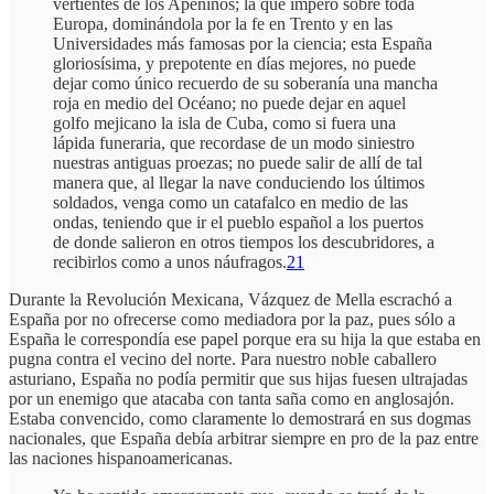
vertientes de los Apeninos; la que imperó sobre toda
Europa, dominándola por la fe en Trento y en las
Universidades más famosas por la ciencia; esta España
gloriosísima, y prepotente en días mejores, no puede
dejar como único recuerdo de su soberanía una mancha
roja en medio del Océano; no puede dejar en aquel
golfo mejicano la isla de Cuba, como si fuera una
lápida funeraria, que recordase de un modo siniestro
nuestras antiguas proezas; no puede salir de allí de tal
manera que, al llegar la nave conduciendo los últimos
soldados, venga como un catafalco en medio de las
ondas, teniendo que ir el pueblo español a los puertos
de donde salieron en otros tiempos los descubridores, a
recibirlos como a unos náufragos.
21
Durante la Revolución Mexicana, Vázquez de Mella escrachó a
España por no ofrecerse como mediadora por la paz, pues sólo a
España le correspondía ese papel porque era su hija la que estaba en
pugna contra el vecino del norte. Para nuestro noble caballero
asturiano, España no podía permitir que sus hijas fuesen ultrajadas
por un enemigo que atacaba con tanta saña como en anglosajón.
Estaba convencido, como claramente lo demostrará en sus dogmas
nacionales, que España debía arbitrar siempre en pro de la paz entre
las naciones hispanoamericanas.