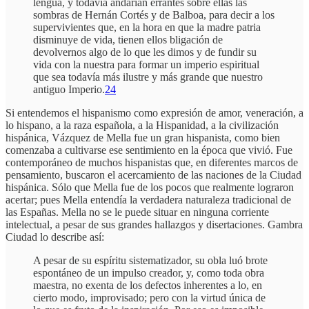
lengua, y todavía andarían errantes sobre ellas las
sombras de Hernán Cortés y de Balboa, para decir a los
supervivientes que, en la hora en que la madre patria
disminuye de vida, tienen ellos bligación de
devolvernos algo de lo que les dimos y de fundir su
vida con la nuestra para formar un imperio espiritual
que sea todavía más ilustre y más grande que nuestro
antiguo Imperio.
24
Si entendemos el hispanismo como expresión de amor, veneración, a
lo hispano, a la raza española, a la Hispanidad, a la civilización
hispánica, Vázquez de Mella fue un gran hispanista, como bien
comenzaba a cultivarse ese sentimiento en la época que vivió. Fue
contemporáneo de muchos hispanistas que, en diferentes marcos de
pensamiento, buscaron el acercamiento de las naciones de la Ciudad
hispánica. Sólo que Mella fue de los pocos que realmente lograron
acertar; pues Mella entendía la verdadera naturaleza tradicional de
las Españas. Mella no se le puede situar en ninguna corriente
intelectual, a pesar de sus grandes hallazgos y disertaciones. Gambra
Ciudad lo describe así:
A pesar de su espíritu sistematizador, su obla luó brote
espontáneo de un impulso creador, y, como toda obra
maestra, no exenta de los defectos inherentes a lo, en
cierto modo, improvisado; pero con la virtud única de