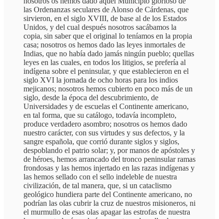
nosotros os hemos dado aquel Municipio glorioso de
las Ordenanzas seculares de Alonso de Cárdenas, que
sirvieron, en el siglo XVIII, de base al de los Estados
Unidos, y del cual después nosotros sacábamos la
copia, sin saber que el original lo teníamos en la propia
casa; nosotros os hemos dado las leyes inmortales de
Indias, que no había dado jamás ningún pueblo; quellas
leyes en las cuales, en todos los litigios, se prefería al
indígena sobre el peninsular, y que establecieron en el
siglo XVI la jornada de ocho horas para los indios
mejicanos; nosotros hemos cubierto en poco más de un
siglo, desde la época del descubrimiento, de
Universidades y de escuelas el Continente americano,
en tal forma, que su catálogo, todavía incompleto,
produce verdadero asombro; nosotros os hemos dado
nuestro carácter, con sus virtudes y sus defectos, y la
sangre española, que corrió durante siglos y siglos,
despoblando el patrio solar; y, por manos de apóstoles y
de héroes, hemos arrancado del tronco peninsular ramas
frondosas y las hemos injertado en las razas indígenas y
las hemos sellado con el sello indeleble de nuestra
civilización, de tal manera, que, si un cataclismo
geológico hundiera parte del Continente americano, no
podrían las olas cubrir la cruz de nuestros misioneros, ni
el murmullo de esas olas apagar las estrofas de nuestra