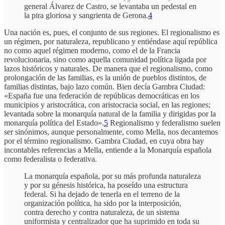
general Álvarez de Castro, se levantaba un pedestal en
la pira gloriosa y sangrienta de Gerona.
4
Una nación es, pues, el conjunto de sus regiones. El regionalismo es
un régimen, por naturaleza, republicano y entiéndase aquí república
no como aquel régimen moderno, como el de la Francia
revolucionaria, sino como aquella comunidad política ligada por
lazos históricos y naturales. De manera que el regionalismo, como
prolongación de las familias, es la unión de pueblos distintos, de
familias distintas, bajo lazo común. Bien decía Gambra Ciudad:
«España fue una federación de repúblicas democráticas en los
municipios y aristocrática, con aristocracia social, en las regiones;
levantada sobre la monarquía natural de la familia y dirigidas por la
monarquía política del Estado».
5
Regionalismo y federalismo suelen
ser sinónimos, aunque personalmente, como Mella, nos decantemos
por el término regionalismo. Gambra Ciudad, en cuya obra hay
incontables referencias a Mella, entiende a la Monarquía española
como federalista o federativa.
La monarquía española, por su más profunda naturaleza
y por su génesis histórica, ha poseído una estructura
federal. Si ha dejado de tenerla en el terreno de la
organización política, ha sido por la interposición,
contra derecho y contra naturaleza, de un sistema
uniformista y centralizador que ha suprimido en toda su