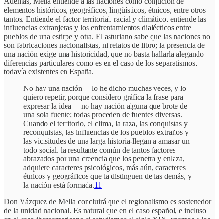
Además, Mella entiende a las naciones como conjución de
elementos históricos, geográficos, lingüísticos, étnicos, entre otros
tantos. Entiende el factor territorial, racial y climático, entiende las
influencias extranjeras y los enfrentamientos dialécticos entre
pueblos de una estirpe y otra. El asturiano sabe que las naciones no
son fabricaciones nacionalistas, ni relatos de libro; la presencia de
una nación exige una historicidad, que no basta hallarla alegando
diferencias particulares como es en el caso de los separatismos,
todavía existentes en España.
No hay una nación —lo he dicho muchas veces, y lo
quiero repetir, porque considero gráfica la frase para
expresar la idea— no hay nación alguna que brote de
una sola fuente; todas proceden de fuentes diversas.
Cuando el territorio, el clima, la raza, las conquistas y
reconquistas, las influencias de los pueblos extraños y
las vicisitudes de una larga historia-llegan a amasar un
todo social, la resultante común de tantos factores
abrazados por una creencia que los penetra y enlaza,
adquiere caracteres psicológicos, más aún, caracteres
étnicos y geográficos que la distinguen de las demás, y
la nación está formada.
11
Don Vázquez de Mella concluirá que el regionalismo es sostenedor
de la unidad nacional. Es natural que en el caso español, e incluso