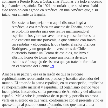
contamos a Puerto Rico, a Cuba, a las Filipinas y a todo el océano
bajo bandera española. En 1921, recordaba que su sistema había
sido recibido con agrado en América, en una América que, a su
juicio, era amante de España.
Ese sistema bosquejado en aquel discurso llegó a
América, a esa América tan amante de España, donde
se prolonga nuestra raza que revive manteniendo el
espíritu de los gloriosos aventureros y descubridores, la
que encierra nuestro porvenir, la que cantaba con frases
tan sentidas y elocuentes, la otra tarde, el señor Francos
Rodriguez; y un grupo de universitarios de Chile,
queriendo formar un Centro de estudios, me hizo el
altísimo honor de tomar como una norma de estos
estudios el bosquejo de sistema que yo traté de formular
en el discurso del Centro.
19
Amaba a su patria y esa es la razón de que la evocase
espiritualmente, recordando sus proezas y hazañas alrededor del
mundo. El amor de la patria española, en su concepción, implicaba
su mejoramiento material y espiritual. El organismo ibérico yace
incompleto, inacabado, sin la presencia de América y del ultramar
español. Mella sabe la grandeza de su patria y por ello no desea
verla en el estado en que yace, conformarse con el presente y no es
que se dirija al pasado, como añorando, sino que llama a una