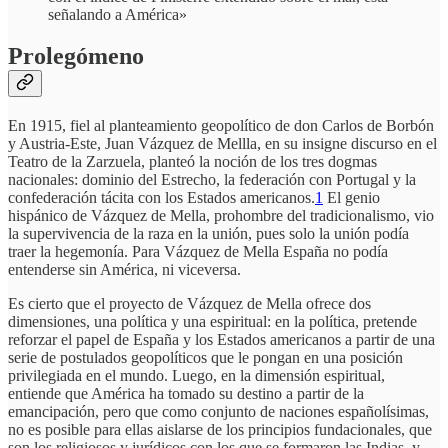
señalando a América»
Prolegómeno
En 1915, fiel al planteamiento geopolítico de don Carlos de Borbón
y Austria-Este, Juan Vázquez de Mellla, en su insigne discurso en el
Teatro de la Zarzuela, planteó la noción de los tres dogmas
nacionales: dominio del Estrecho, la federación con Portugal y la
confederación tácita con los Estados americanos.
1
El genio
hispánico de Vázquez de Mella, prohombre del tradicionalismo, vio
la supervivencia de la raza en la unión, pues solo la unión podía
traer la hegemonía. Para Vázquez de Mella España no podía
entenderse sin América, ni viceversa.
Es cierto que el proyecto de Vázquez de Mella ofrece dos
dimensiones, una política y una espiritual: en la política, pretende
reforzar el papel de España y los Estados americanos a partir de una
serie de postulados geopolíticos que le pongan en una posición
privilegiada en el mundo. Luego, en la dimensión espiritual,
entiende que América ha tomado su destino a partir de la
emancipación, pero que como conjunto de naciones españolísimas,
no es posible para ellas aislarse de los principios fundacionales, que
son los religiosos y jurídicos con los que se formaron las Indias, y