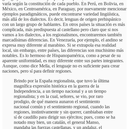
varía según la constitución de cada pueblo. En Perú, en Bolivia, en
México, en Centroamérica, en Paraguay, por nuevamente mencionar
ejemplos paradigmáticos, puede encontrarse variedad lingüística,
más allá de los dialectos. Es decir, lenguas de origen prehispánico
con un largo grupo de hablantes. En otros países la situación es más
complicada, más predispuesta al castellano pero claro que si nos
vamos a los dialectos, a los regionalismos, encontraremos también
marcadísimas diferencias. En Venezuela, por ejemplo, el andino se
expresa muy diferente al marabino. Si se extrapola esa realidad
local, sin embargo, entre países, las diferencias son muchisimo más
notables. Es lo hermoso de Hispanopamérica, como a pesar de su
aparente uniformidad, es muy diferente entre sus partes integrantes.
Aunque, como dice Mella, el lenguaje no es suficiente para crear
naciones, pero sí para definir regiones.
Brindo por la España regionalista, que tuvo la última
magnífica expresión histórica en la guerra de la
Independencia, a un tiempo nacional y a un tiempo
regionalista; y en la cual, señores, se vio, por raro
prodigio, de qué manera aunaron el sentimiento
nacional común y el sentimiento regional, cuando las
regiones, instintivamente y sin querer, cambiaban entre
sí de caudillo para dirigir sus ejércitos; pues, como se ha
notado muy bien, un catalán, el general Manso,
mandaba las fuerzas castellanas, y un andaluz, el