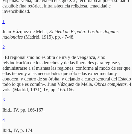
Españas. Mella, todavía en el siglo XX, recordaba al poeta-soldado
español: fina retórica, intransigencia religiosa, tenacidad e
invencibilidad.
1
Juan Vázquez de Mella,
El ideal de España: Los tres dogmas
nacionales
(Madrid, 1915), pp. 47-48.
2
«El regionalismo no es obra de ira y de venganza, sino
reivindicación de los derechos y de las libertades para regirse y
administrarse a sí mismas las regiones, conforme al modo de ser que
ellas tienen y a las necesidades que sólo ellas experimentan y
conocen, y dentro de su órbita, y dejando a cargo general del Estado
todo lo que es común». Juan Vázquez de Mella,
Obras completas
, 4
vols. (Madrid, 1931), IV, pp. 165-166.
3
Ibid., IV, pp. 166-167.
4
Ibid., IV, p. 174.