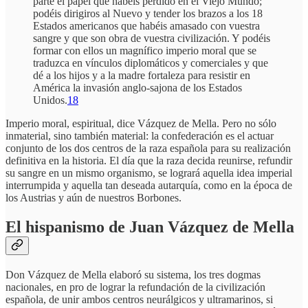
parte el papel que habéis perdido en el Viejo Mundo;
podéis dirigiros al Nuevo y tender los brazos a los 18
Estados americanos que habéis amasado con vuestra
sangre y que son obra de vuestra civilización. Y podéis
formar con ellos un magnífico imperio moral que se
traduzca en vínculos diplomáticos y comerciales y que
dé a los hijos y a la madre fortaleza para resistir en
América la invasión anglo-sajona de los Estados
Unidos.
18
Imperio moral, espiritual, dice Vázquez de Mella. Pero no sólo
inmaterial, sino también material: la confederación es el actuar
conjunto de los dos centros de la raza española para su realización
definitiva en la historia. El día que la raza decida reunirse, refundir
su sangre en un mismo organismo, se logrará aquella idea imperial
interrumpida y aquella tan deseada autarquía, como en la época de
los Austrias y aún de nuestros Borbones.
El hispanismo de Juan Vázquez de Mella
Don Vázquez de Mella elaboró su sistema, los tres dogmas
nacionales, en pro de lograr la refundación de la civilización
española, de unir ambos centros neurálgicos y ultramarinos, si