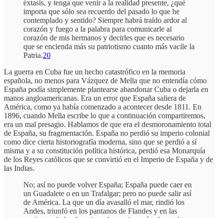
éxtasis, y tenga que venir a la realidad presente, ¿qué
importa que sólo sea recuerdo del pasado lo que he
contemplado y sentido? Siempre habrá traído ardor al
corazón y fuego a la palabra para comunicarle al
corazón de mis hermanos y decirles que es necesario
que se encienda más su patriotismo cuanto más vacile la
Patria.
20
La guerra en Cuba fue un hecho catastrófico en la memoria
española, no menos para Vázquez de Mella que no entendía cómo
España podía simplemente plantearse abandonar Cuba o dejarla en
manos angloamericanas. Era un error que España saliera de
América, como ya había comenzado a acontecer desde 1811. En
1896, cuando Mella escribe lo que a continuación compartiremos,
era un mal presagio. Hablamos de que era el desmoronamiento total
de España, su fragmentación. España no perdió su imperio colonial
como dice cierta historiografía moderna, sino que se perdió a sí
misma y a su constitución política histórica, perdió esa Monarquía
de los Reyes católicos que se convirtió en el Imperio de España y de
las Indias.
No; así no puede volver España; España puede caer en
un Guadalete o en un Trafalgar; pero no puede salir así
de América. La que un día avasalló el mar, rindió los
Andes, triunfó en los pantanos de Flandes y en las