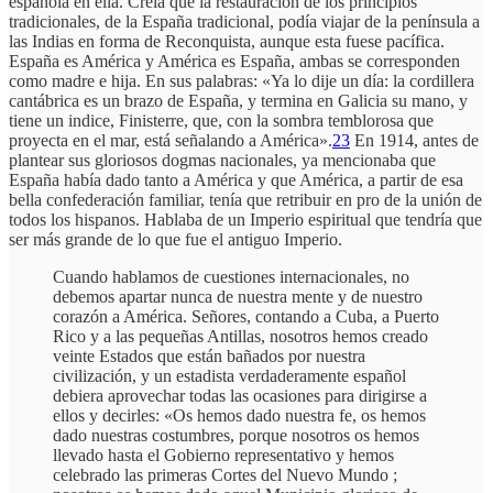
española en ella. Creía que la restauración de los principios
tradicionales, de la España tradicional, podía viajar de la península a
las Indias en forma de Reconquista, aunque esta fuese pacífica.
España es América y América es España, ambas se corresponden
como madre e hija. En sus palabras: «Ya lo dije un día: la cordillera
cantábrica es un brazo de España, y termina en Galicia su mano, y
tiene un indice, Finisterre, que, con la sombra temblorosa que
proyecta en el mar, está señalando a América».
23
En 1914, antes de
plantear sus gloriosos dogmas nacionales, ya mencionaba que
España había dado tanto a América y que América, a partir de esa
bella confederación familiar, tenía que retribuir en pro de la unión de
todos los hispanos. Hablaba de un Imperio espiritual que tendría que
ser más grande de lo que fue el antiguo Imperio.
Cuando hablamos de cuestiones internacionales, no
debemos apartar nunca de nuestra mente y de nuestro
corazón a América. Señores, contando a Cuba, a Puerto
Rico y a las pequeñas Antillas, nosotros hemos creado
veinte Estados que están bañados por nuestra
civilización, y un estadista verdaderamente español
debiera aprovechar todas las ocasiones para dirigirse a
ellos y decirles: «Os hemos dado nuestra fe, os hemos
dado nuestras costumbres, porque nosotros os hemos
llevado hasta el Gobierno representativo y hemos
celebrado las primeras Cortes del Nuevo Mundo ;