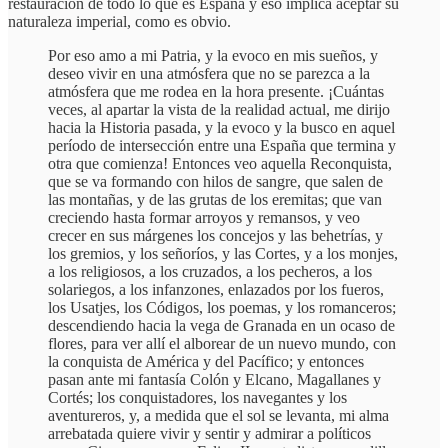
restauración de todo lo que es España y eso implica aceptar su
naturaleza imperial, como es obvio.
Por eso amo a mi Patria, y la evoco en mis sueños, y
deseo vivir en una atmósfera que no se parezca a la
atmósfera que me rodea en la hora presente. ¡Cuántas
veces, al apartar la vista de la realidad actual, me dirijo
hacia la Historia pasada, y la evoco y la busco en aquel
período de intersección entre una España que termina y
otra que comienza! Entonces veo aquella Reconquista,
que se va formando con hilos de sangre, que salen de
las montañas, y de las grutas de los eremitas; que van
creciendo hasta formar arroyos y remansos, y veo
crecer en sus márgenes los concejos y las behetrías, y
los gremios, y los señoríos, y las Cortes, y a los monjes,
a los religiosos, a los cruzados, a los pecheros, a los
solariegos, a los infanzones, enlazados por los fueros,
los Usatjes, los Códigos, los poemas, y los romanceros;
descendiendo hacia la vega de Granada en un ocaso de
flores, para ver allí el alborear de un nuevo mundo, con
la conquista de América y del Pacífico; y entonces
pasan ante mi fantasía Colón y Elcano, Magallanes y
Cortés; los conquistadores, los navegantes y los
aventureros, y, a medida que el sol se levanta, mi alma
arrebatada quiere vivir y sentir y admirar a políticos