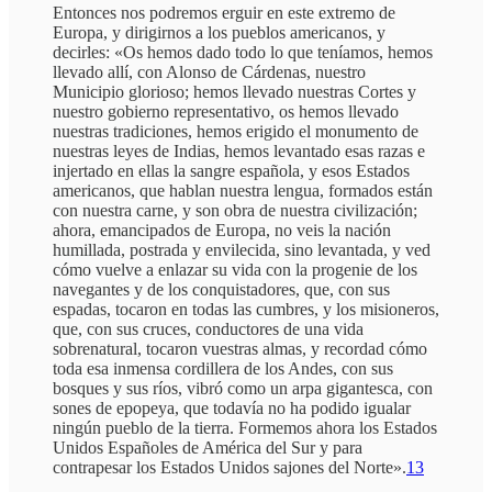
Entonces nos podremos erguir en este extremo de
Europa, y dirigirnos a los pueblos americanos, y
decirles: «Os hemos dado todo lo que teníamos, hemos
llevado allí, con Alonso de Cárdenas, nuestro
Municipio glorioso; hemos llevado nuestras Cortes y
nuestro gobierno representativo, os hemos llevado
nuestras tradiciones, hemos erigido el monumento de
nuestras leyes de Indias, hemos levantado esas razas e
injertado en ellas la sangre española, y esos Estados
americanos, que hablan nuestra lengua, formados están
con nuestra carne, y son obra de nuestra civilización;
ahora, emancipados de Europa, no veis la nación
humillada, postrada y envilecida, sino levantada, y ved
cómo vuelve a enlazar su vida con la progenie de los
navegantes y de los conquistadores, que, con sus
espadas, tocaron en todas las cumbres, y los misioneros,
que, con sus cruces, conductores de una vida
sobrenatural, tocaron vuestras almas, y recordad cómo
toda esa inmensa cordillera de los Andes, con sus
bosques y sus ríos, vibró como un arpa gigantesca, con
sones de epopeya, que todavía no ha podido igualar
ningún pueblo de la tierra. Formemos ahora los Estados
Unidos Españoles de América del Sur y para
contrapesar los Estados Unidos sajones del Norte».
13