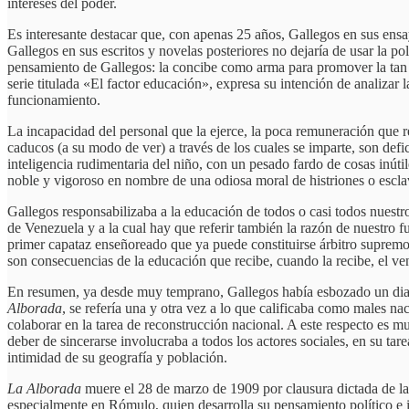
intereses del poder.
Es interesante destacar que, con apenas 25 años, Gallegos en sus ens
Gallegos en sus escritos y novelas posteriores no dejaría de usar la pol
pensamiento de Gallegos: la concibe como arma para promover la tan an
serie titulada «El factor educación», expresa su intención de analizar 
funcionamiento.
La incapacidad del personal que la ejerce, la poca remuneración que re
caducos (a su modo de ver) a través de los cuales se imparte, son def
inteligencia rudimentaria del niño, con un pesado fardo de cosas inútil
noble y vigoroso en nombre de una odiosa moral de histriones o escla
Gallegos responsabilizaba a la educación de todos o casi todos nuestr
de Venezuela y a la cual hay que referir también la razón de nuestro f
primer capataz enseñoreado que ya puede constituirse árbitro supremo
son consecuencias de la educación que recibe, cuando la recibe, el ve
En resumen, ya desde muy temprano, Gallegos había esbozado un diagnós
Alborada
, se refería una y otra vez a lo que calificaba como males n
colaborar en la tarea de reconstrucción nacional. A este respecto es mu
deber de sincerarse involucraba a todos los actores sociales, en su tar
intimidad de su geografía y población.
La
Alborada
muere el 28 de marzo de 1909 por clausura dictada de la 
especialmente en Rómulo, quien desarrolla su pensamiento político e in