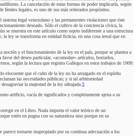
udillismo. La cancelación de estas formas de poder implicaría, según
de límites legales, es uno de sus más reiterados propósitos.
del sistema legal venezolano y las permanentes violaciones que éste
funcionamiento deseado. Sólo el cultivo de la conciencia cívica, la
ún se muestra en este artículo como sujeto indiferente a una estructura
la ley se transforma en entidad ficticia, en una cosa irreal que en
a noción y el funcionamiento de la ley en el país, porque se plantea a
 favor del deseo particular, «acomodar» artículos, borrarlos,
rnos, según la lectura que registra Gallegos en estos trabajos de 1909:
elocuente que el culto de la ley no ha arraigado en el espíritu
laman las necesidades públicas; y si tal arbitrariedad
esagraviar la majestad de la ley ultrajada.
5
como artificio, vacía de significados y completamente ajena a su
 corregir en el Libro. Nada importa el valor teórico de un
 porque estén en pugna con su naturaleza sino porque en su
e parece tornarse inapropiado por su continua adecuación a los