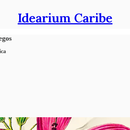
Idearium Caribe
egos
ica