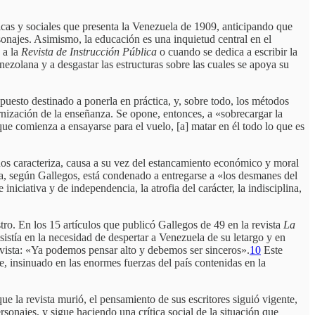
icas y sociales que presenta la Venezuela de 1909, anticipando que
ersonajes. Asimismo, la educación es una inquietud central en el
 a la
Revista de Instrucción Pública
o cuando se dedica a escribir la
enezolana y a desgastar las estructuras sobre las cuales se apoya su
puesto destinado a ponerla en práctica, y, sobre todo, los métodos
rnización de la enseñanza. Se opone, entonces, a «sobrecargar la
 que comienza a ensayarse para el vuelo, [a] matar en él todo lo que es
nos caracteriza, causa a su vez del estancamiento económico y moral
, según Gallegos, está condenado a entregarse a «los desmanes del
e iniciativa y de independencia, la atrofia del carácter, la indisciplina,
ro. En los 15 artículos que publicó Gallegos de 49 en la revista
La
istía en la necesidad de despertar a Venezuela de su letargo y en
 revista: «Ya podemos pensar alto y debemos ser sinceros».
10
Este
te, insinuado en las enormes fuerzas del país contenidas en la
 la revista murió, el pensamiento de sus escritores siguió vigente,
sonajes, y sigue haciendo una crítica social de la situación que