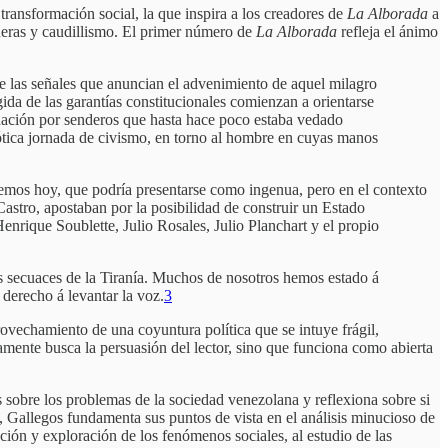
ansformación social, la que inspira a los creadores de
La
Alborada
a
neras y caudillismo. El primer número de
La
Alborada
refleja el ánimo
rse las señales que anuncian el advenimiento de aquel milagro
ida de las garantías constitucionales comienzan a orientarse
a nación por senderos que hasta hace poco estaba vedado
riótica jornada de civismo, en torno al hombre en cuyas manos
emos hoy, que podría presentarse como ingenua, pero en el contexto
astro, apostaban por la posibilidad de construir un Estado
Henrique Soublette, Julio Rosales, Julio Planchart y el propio
os secuaces de la Tiranía. Muchos de nosotros hemos estado á
 derecho á levantar la voz.
3
rovechamiento de una coyuntura política que se intuye frágil,
olamente busca la persuasión del lector, sino que funciona como abierta
sobre los problemas de la sociedad venezolana y reflexiona sobre si
s, Gallegos fundamenta sus puntos de vista en el análisis minucioso de
vación y exploración de los fenómenos sociales, al estudio de las