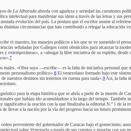
ayos de
La Alborada
aborda con agudeza y seriedad las cuestiones polít
ítica intelectual para manifestar sus ideas a través de las letras y sus p
siada evolución del país. La postura que el escritor asume al referirse
las distintas circunstancias que han contribuido a relegar la educación v
cibe el maestro, los manejos políticos a los que se ve sometido el presu
iciencias señaladas por Gallegos como obstáculos para alcanzar la mode
es y extemporáneas», a «ahogar la libre iniciativa de su espíritu, desde
vos».
7
os males. «Obra suya —escribe— es la falta de iniciativa personal que 
unesto personalismo político».
8
El venezolano formado bajo este sistema
 de nuestros destinos sin tenernos en cuenta para nada».
9
Así, la falta d
nezolano.
tico para la etapa histórica que se abría a partir de la muerte de Cast
acionales que habían ido acumulándose a lo largo del tiempo. También ins
y significativa la oración con la que finalizaba la editorial N.º 1 de la
ea de llevar a la nación por la vía del progreso hacia un futuro prominen
orden proveniente del gobernador de Caracas bajo el gomecismo; aunque
telectual sobre Venezuela a través de sus cuentos y novelas con sus per