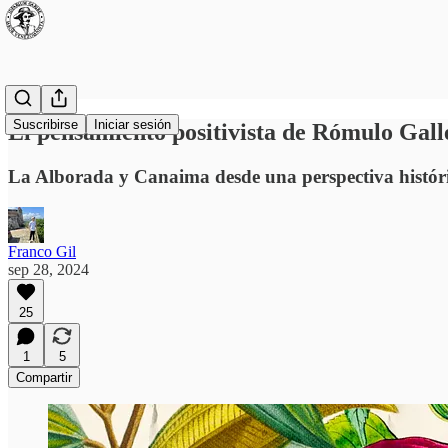
Suscribirse
Iniciar sesión
El pensamiento positivista de Rómulo Gall
La Alborada y Canaima desde una perspectiva histór
Franco Gil
sep 28, 2024
25
1
5
Compartir