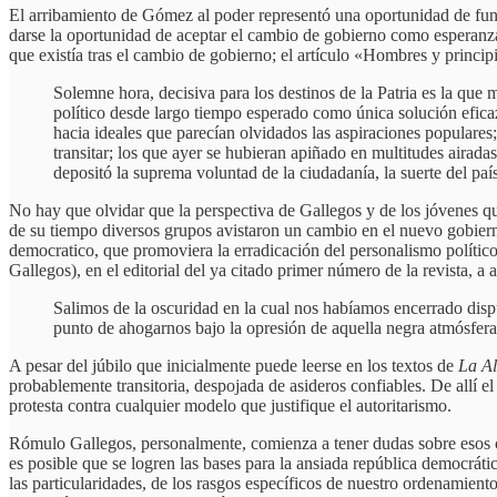
El arribamiento de Gómez al poder representó una oportunidad de fund
darse la oportunidad de aceptar el cambio de gobierno como esperanz
que existía tras el cambio de gobierno; el artículo «Hombres y princip
Solemne hora, decisiva para los destinos de la Patria es la que
político desde largo tiempo esperado como única solución eficaz
hacia ideales que parecían olvidados las aspiraciones populares
transitar; los que ayer se hubieran apiñado en multitudes airad
depositó la suprema voluntad de la ciudadanía, la suerte del país
No hay que olvidar que la perspectiva de Gallegos y de los jóvenes q
de su tiempo diversos grupos avistaron un cambio en el nuevo gobierno
democratico, que promoviera la erradicación del personalismo político, 
Gallegos), en el editorial del ya citado primer número de la revista, a a
Salimos de la oscuridad en la cual nos habíamos encerrado disp
punto de ahogarnos bajo la opresión de aquella negra atmósfera 
A pesar del júbilo que inicialmente puede leerse en los textos de
La A
probablemente transitoria, despojada de asideros confiables. De allí el
protesta contra cualquier modelo que justifique el autoritarismo.
Rómulo Gallegos, personalmente, comienza a tener dudas sobre esos c
es posible que se logren las bases para la ansiada república democráti
las particularidades, de los rasgos específicos de nuestro ordenamiento