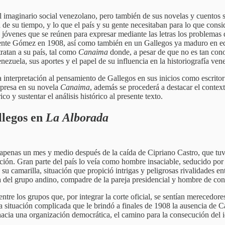
el imaginario social venezolano, pero también de sus novelas y cuentos
 de su tiempo, y lo que el país y su gente necesitaban para lo que cons
 jóvenes que se reúnen para expresar mediante las letras los problemas
nte Gómez en 1908, así como también en un Gallegos ya maduro en edad 
ratan a su país, tal como
Canaima
donde, a pesar de que no es tan co
nezuela, sus aportes y el papel de su influencia en la historiografía ven
na interpretación al pensamiento de Gallegos en sus inicios como escrito
xpresa en su novela
Canaima
, además se procederá a destacar el context
co y sustentar el análisis histórico al presente texto.
llegos en
La
Alborada
 apenas un mes y medio después de la caída de Cipriano Castro, que tuv
blación. Gran parte del país lo veía como hombre insaciable, seducido
 su camarilla, situación que propició intrigas y peligrosas rivalidades e
del grupo andino, compadre de la pareja presidencial y hombre de conf
tre los grupos que, por integrar la corte oficial, se sentían merecedore
 situación complicada que le brindó a finales de 1908 la ausencia de Cas
acia una organización democrática, el camino para la consecución del i