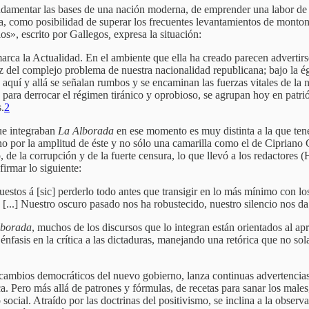
amentar las bases de una nación moderna, de emprender una labor de tr
a, como posibilidad de superar los frecuentes levantamientos de monto
ios», escrito por Gallegos
,
expresa la situación:
 marca la Actualidad. En el ambiente que ella ha creado parecen adverti
 del complejo problema de nuestra nacionalidad republicana; bajo la ég
; aquí y allá se señalan rumbos y se encaminan las fuerzas vitales de l
as para derrocar el régimen tiránico y oprobioso, se agrupan hoy en pat
.
2
ue integraban
La
Alborada
en ese momento es muy distinta a la que ten
 por la amplitud de éste y no sólo una camarilla como el de Cipriano C
de la corrupción y de la fuerte censura, lo que llevó a los redactores (
firmar lo siguiente:
uestos á [sic] perderlo todo antes que transigir en lo más mínimo con l
[...] Nuestro oscuro pasado nos ha robustecido, nuestro silencio nos da
lborada
, muchos de los discursos que lo integran están orientados al ap
 énfasis en la crítica a las dictaduras, manejando una retórica que no s
ambios democráticos del nuevo gobierno, lanza continuas advertencias 
ca. Pero más allá de patrones y fórmulas, de recetas para sanar los male
 social. Atraído por las doctrinas del positivismo, se inclina a la obser