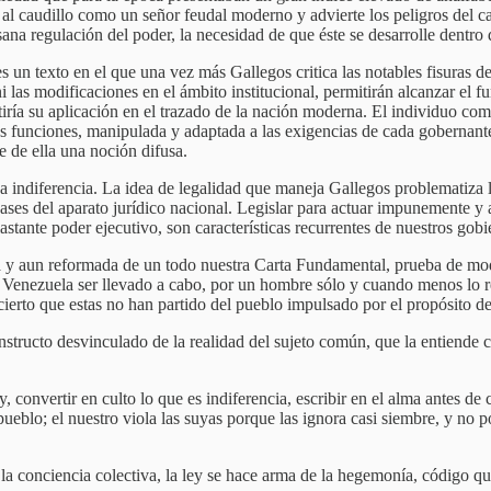
l caudillo como un señor feudal moderno y advierte los peligros del ca
sana regulación del poder, la necesidad de que éste se desarrolle dentro 
es un texto en el que una vez más Gallegos critica las notables fisuras 
ni las modificaciones en el ámbito institucional, permitirán alcanzar el 
tiría su aplicación en el trazado de la nación moderna. El individuo com
us funciones, manipulada y adaptada a las exigencias de cada gobernante, 
e de ella una noción difusa.
ca indiferencia. La idea de legalidad que maneja Gallegos problematiza l
bases del aparato jurídico nacional. Legislar para actuar impunemente y a
stante poder ejecutivo, son características recurrentes de nuestros gobie
a y aun reformada de un todo nuestra Carta Fundamental, prueba de modo 
 Venezuela ser llevado a cabo, por un hombre sólo y cuando menos lo rec
erto que estas no han partido del pueblo impulsado por el propósito de d
onstructo desvinculado de la realidad del sujeto común, que la entiende 
ey, convertir en culto lo que es indiferencia, escribir en el alma antes de
 pueblo; el nuestro viola las suyas porque las ignora casi siembre, y no
a conciencia colectiva, la ley se hace arma de la hegemonía, código qu