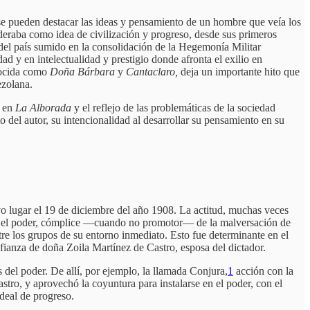
 se pueden destacar las ideas y pensamiento de un hombre que veía los
ideraba como idea de civilización y progreso, desde sus primeros
 del país sumido en la consolidación de la Hegemonía Militar
y en intelectualidad y prestigio donde afronta el exilio en
nocida como
Doña Bárbara
y
Cantaclaro,
deja un importante hito que
ezolana.
r en
La
Alborada
y el reflejo de las problemáticas de la sociedad
o del autor, su intencionalidad al desarrollar su pensamiento en su
o lugar el 19 de diciembre del año 1908. La actitud, muchas veces
 por el poder, cómplice —cuando no promotor— de la malversación de
ntre los grupos de su entorno inmediato. Esto fue determinante en el
ianza de doña Zoila Martínez de Castro, esposa del dictador.
s del poder. De allí, por ejemplo, la llamada Conjura,
1
acción con la
tro, y aprovechó la coyuntura para instalarse en el poder, con el
deal de progreso.