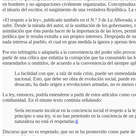
en hombres y no agrupaciones civilmente organizadas. Conceptualiza a
el ideario del escritor, el surgimiento de una verdadera República. La 
«El respeto a la ley», publicado también en el N.º 3 de
La Alborada
, 
sufre. Desde la mirada del autor, ni la sustitución de los gobernantes, 
asimilación que ésta pueda hacer de la importancia de las leyes, permi
jurídica que le resulta extraña a sus propios intereses. Despojada de s
nada interesa al pueblo, el cual en gran medida la ignora y apenas tien
Por eso infringirla o adaptarla a la conveniencia del poder sólo provo
partir de una crítica que enfatiza la corrupción que ha consumido las 
enmendarlos u omitirlos, de acuerdo a la conveniencia del siempre apla
La facilidad con que, a raíz de toda crisis, puede ser enmendad
nacional. Esto, que debe ser obra de evolución social, puede en
desacato, ha dado origen a revoluciones armadas, no es menos ci
La ley, entonces, podría entenderse a partir de estos artículos como c
cotidianidad. En el mismo texto continúa señalando:
Sería necesario inculcar en la conciencia social el respeto a la l
principio o una ley, si no han penetrado en la conciencia de un
naturaleza no está el respetarlas.
6
Discurso que no es respetado, que no se ha promovido como parte de l