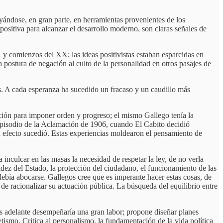
poyándose, en gran parte, en herramientas provenientes de los
positiva para alcanzar el desarrollo moderno, son claras señales de
X y comienzos del XX; las ideas positivistas estaban esparcidas en
a postura de negación al culto de la personalidad en otros pasajes de
s. A cada esperanza ha sucedido un fracaso y un caudillo más
ación para imponer orden y progreso; el mismo Gallego tenía la
l episodio de la Aclamación de 1906, cuando El Cabito decidió
n efecto sucedió. Estas experiencias moldearon el pensamiento de
ra inculcar en las masas la necesidad de respetar la ley, de no verla
lidez del Estado, la protección del ciudadano, el funcionamiento de las
a debía abocarse. Gallegos cree que es imperante hacer estas cosas, de
 de racionalizar su actuación pública. La búsqueda del equilibrio entre
ás adelante desempeñaría una gran labor; propone diseñar planes
ismo. Critica al personalismo, la fundamentación de la vida política