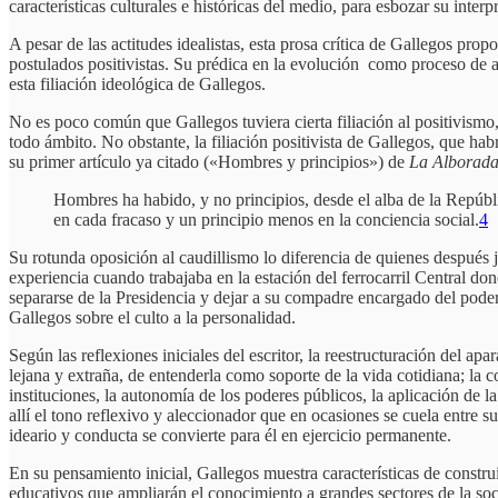
características culturales e históricas del medio, para esbozar su interp
A pesar de las actitudes idealistas, esta prosa crítica de Gallegos pro
postulados positivistas. Su prédica en la evolución como proceso de av
esta filiación ideológica de Gallegos.
No es poco común que Gallegos tuviera cierta filiación al positivismo,
todo ámbito. No obstante, la filiación positivista de Gallegos, que hab
su primer artículo ya citado («Hombres y principios») de
La
Alborada
Hombres ha habido, y no principios, desde el alba de la Repúbl
en cada fracaso y un principio menos en la conciencia social.
4
Su rotunda oposición al caudillismo lo diferencia de quienes después 
experiencia cuando trabajaba en la estación del ferrocarril Central d
separarse de la Presidencia y dejar a su compadre encargado del pode
Gallegos sobre el culto a la personalidad.
Según las reflexiones iniciales del escritor, la reestructuración del apa
lejana y extraña, de entenderla como soporte de la vida cotidiana; la 
instituciones, la autonomía de los poderes públicos, la aplicación de la
allí el tono reflexivo y aleccionador que en ocasiones se cuela entre s
ideario y conducta se convierte para él en ejercicio permanente.
En su pensamiento inicial, Gallegos muestra características de const
educativos que ampliarán el conocimiento a grandes sectores de la soc