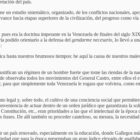
retación del país.
pone un estudio sistemático, organizado, de los conflictos nacionales, a
ance hacia etapas superiores de la civilización, del progreso como vía 
 pues era la doctrina imperante en la Venezuela de finales del siglo XI
ría podido orientarlo a la defensa del
gendarme necesario,
lo llevó a un
:
ica hasta nuestros brumosos tiempos: he aquí la causa de nuestros male
justifican un régimen de un hombre fuerte que tome las riendas de la n
onde observaba todos los movimientos del General Castro, entre ellos e
r, para que simplemente toda Venezuela le rogara que volviera, como e
rato legal y, sobre todo, el cultivo de una conciencia social que permitie
conveniencia de actuar dentro de un orden jurídico que garantizara la so
 Constitución, etc., eran prioridades a las que el intelectual de la époc
us frases. De allí también su proceder cauteloso, su mesura, la necesidad
ruir un país renovado, especialmente en la educación, donde Gallegos m
iedad que para la época presentaban un gran índice elevado de analfabet