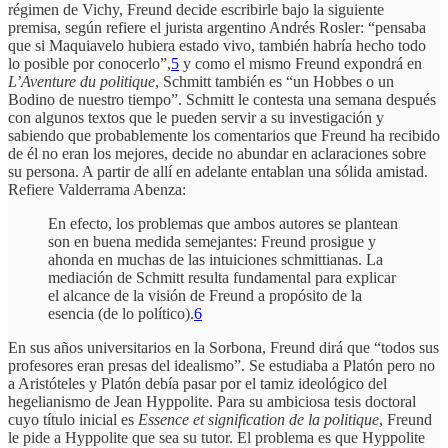
régimen de Vichy, Freund decide escribirle bajo la siguiente
premisa, según refiere el jurista argentino Andrés Rosler: “pensaba
que si Maquiavelo hubiera estado vivo, también habría hecho todo
lo posible por conocerlo”,
5
y como el mismo Freund expondrá en
L’Aventure du politique
, Schmitt también es “un Hobbes o un
Bodino de nuestro tiempo”. Schmitt le contesta una semana después
con algunos textos que le pueden servir a su investigación y
sabiendo que probablemente los comentarios que Freund ha recibido
de él no eran los mejores, decide no abundar en aclaraciones sobre
su persona. A partir de allí en adelante entablan una sólida amistad.
Refiere Valderrama Abenza:
En efecto, los problemas que ambos autores se plantean
son en buena medida semejantes: Freund prosigue y
ahonda en muchas de las intuiciones schmittianas. La
mediación de Schmitt resulta fundamental para explicar
el alcance de la visión de Freund a propósito de la
esencia (de lo político).
6
En sus años universitarios en la Sorbona, Freund dirá que “todos sus
profesores eran presas del idealismo”. Se estudiaba a Platón pero no
a Aristóteles y Platón debía pasar por el tamiz ideológico del
hegelianismo de Jean Hyppolite. Para su ambiciosa tesis doctoral
cuyo título inicial es
Essence et signification de la politique
, Freund
le pide a Hyppolite que sea su tutor. El problema es que Hyppolite