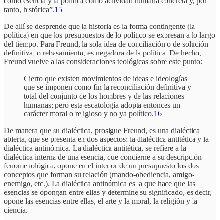
como esencia y la política como actividad humana concreta y, por
tanto, histórica”.
15
De allí se desprende que la historia es la forma contingente (la
política) en que los presupuestos de lo político se expresan a lo largo
del tiempo. Para Freund, la sola idea de conciliación o de solución
definitiva, o rebasamiento, es negadora de la política. De hecho,
Freund vuelve a las consideraciones teológicas sobre este punto:
Cierto que existen movimientos de ideas e ideologías
que se imponen como fin la reconciliación definitiva y
total del conjunto de los hombres y de las relaciones
humanas; pero esta escatología adopta entonces un
carácter moral o religioso y no ya político.
16
De manera que su dialéctica, prosigue Freund, es una dialéctica
abierta, que se presenta en dos aspectos: la dialéctica antitética y la
dialéctica antinómica. La dialéctica antitética, se refiere a la
dialéctica interna de una esencia, que concierne a su descripción
fenomenológica, opone en el interior de un presupuesto los dos
conceptos que forman su relación (mando-obediencia, amigo-
enemigo, etc.). La dialéctica antinómica es la que hace que las
esencias se opongan entre ellas y determine su significado, es decir,
opone las esencias entre ellas, el arte y la moral, la religión y la
ciencia.