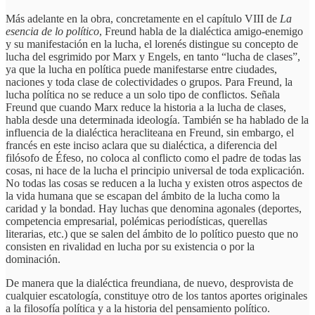
Más adelante en la obra, concretamente en el capítulo VIII de
La
esencia de lo político
, Freund habla de la dialéctica amigo-enemigo
y su manifestación en la lucha, el lorenés distingue su concepto de
lucha del esgrimido por Marx y Engels, en tanto “lucha de clases”,
ya que la lucha en política puede manifestarse entre ciudades,
naciones y toda clase de colectividades o grupos. Para Freund, la
lucha política no se reduce a un solo tipo de conflictos. Señala
Freund que cuando Marx reduce la historia a la lucha de clases,
habla desde una determinada ideología. También se ha hablado de la
influencia de la dialéctica heracliteana en Freund, sin embargo, el
francés en este inciso aclara que su dialéctica, a diferencia del
filósofo de Éfeso, no coloca al conflicto como el padre de todas las
cosas, ni hace de la lucha el principio universal de toda explicación.
No todas las cosas se reducen a la lucha y existen otros aspectos de
la vida humana que se escapan del ámbito de la lucha como la
caridad y la bondad. Hay luchas que denomina agonales (deportes,
competencia empresarial, polémicas periodísticas, querellas
literarias, etc.) que se salen del ámbito de lo político puesto que no
consisten en rivalidad en lucha por su existencia o por la
dominación.
De manera que la dialéctica freundiana, de nuevo, desprovista de
cualquier escatología, constituye otro de los tantos aportes originales
a la filosofía política y a la historia del pensamiento político.