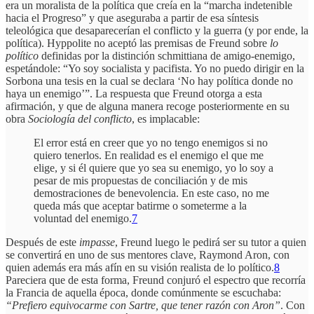
era un moralista de la política que creía en la “marcha indetenible
hacia el Progreso” y que aseguraba a partir de esa síntesis
teleológica que desaparecerían el conflicto y la guerra (y por ende, la
política). Hyppolite no aceptó las premisas de Freund sobre
lo
político
definidas por la distinción schmittiana de amigo-enemigo,
espetándole: “Yo soy socialista y pacifista. Yo no puedo dirigir en la
Sorbona una tesis en la cual se declara ‘No hay política donde no
haya un enemigo’”. La respuesta que Freund otorga a esta
afirmación, y que de alguna manera recoge posteriormente en su
obra
Sociología del conflicto
, es implacable:
El error está en creer que yo no tengo enemigos si no
quiero tenerlos. En realidad es el enemigo el que me
elige, y si él quiere que yo sea su enemigo, yo lo soy a
pesar de mis propuestas de conciliación y de mis
demostraciones de benevolencia. En este caso, no me
queda más que aceptar batirme o someterme a la
voluntad del enemigo.
7
Después de este
impasse
, Freund luego le pedirá ser su tutor a quien
se convertirá en uno de sus mentores clave, Raymond Aron, con
quien además era más afín en su visión realista de lo político.
8
Pareciera que de esta forma, Freund conjuró el espectro que recorría
la Francia de aquella época, donde comúnmente se escuchaba:
“Prefiero equivocarme con Sartre, que tener razón con Aron”
. Con