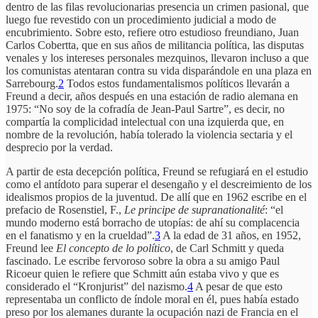
dentro de las filas revolucionarias presencia un crimen pasional, que
luego fue revestido con un procedimiento judicial a modo de
encubrimiento. Sobre esto, refiere otro estudioso freundiano, Juan
Carlos Cobertta, que en sus años de militancia política, las disputas
venales y los intereses personales mezquinos, llevaron incluso a que
los comunistas atentaran contra su vida disparándole en una plaza en
Sarrebourg.
2
Todos estos fundamentalismos políticos llevarán a
Freund a decir, años después en una estación de radio alemana en
1975: “No soy de la cofradía de Jean-Paul Sartre”, es decir, no
compartía la complicidad intelectual con una izquierda que, en
nombre de la revolución, había tolerado la violencia sectaria y el
desprecio por la verdad.
A partir de esta decepción política, Freund se refugiará en el estudio
como el antídoto para superar el desengaño y el descreimiento de los
idealismos propios de la juventud. De allí que en 1962 escribe en el
prefacio de Rosenstiel, F.,
Le principe de supranationalité
: “el
mundo moderno está borracho de utopías: de ahí su complacencia
en el fanatismo y en la crueldad”.
3
A la edad de 31 años, en 1952,
Freund lee
El concepto de lo político
, de Carl Schmitt y queda
fascinado. Le escribe fervoroso sobre la obra a su amigo Paul
Ricoeur quien le refiere que Schmitt aún estaba vivo y que es
considerado el “Kronjurist” del nazismo.
4
A pesar de que esto
representaba un conflicto de índole moral en él, pues había estado
preso por los alemanes durante la ocupación nazi de Francia en el