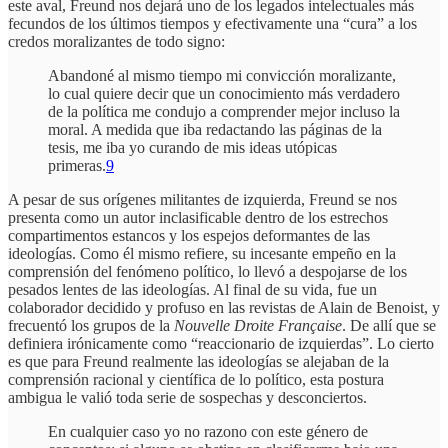
este aval, Freund nos dejará uno de los legados intelectuales más
fecundos de los últimos tiempos y efectivamente una “cura” a los
credos moralizantes de todo signo:
Abandoné al mismo tiempo mi convicción moralizante,
lo cual quiere decir que un conocimiento más verdadero
de la política me condujo a comprender mejor incluso la
moral. A medida que iba redactando las páginas de la
tesis, me iba yo curando de mis ideas utópicas
primeras.
9
A pesar de sus orígenes militantes de izquierda, Freund se nos
presenta como un autor inclasificable dentro de los estrechos
compartimentos estancos y los espejos deformantes de las
ideologías. Como él mismo refiere, su incesante empeño en la
comprensión del fenómeno político, lo llevó a despojarse de los
pesados lentes de las ideologías. Al final de su vida, fue un
colaborador decidido y profuso en las revistas de Alain de Benoist, y
frecuentó los grupos de la
Nouvelle Droite Française
. De allí que se
definiera irónicamente como “reaccionario de izquierdas”. Lo cierto
es que para Freund realmente las ideologías se alejaban de la
comprensión racional y científica de lo político, esta postura
ambigua le valió toda serie de sospechas y desconciertos.
En cualquier caso yo no razono con este género de