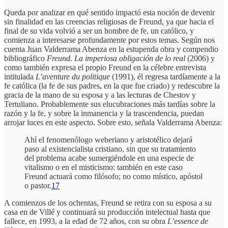
Queda por analizar en qué sentido impactó esta noción de devenir
sin finalidad en las creencias religiosas de Freund, ya que hacia el
final de su vida volvió a ser un hombre de fe, un católico, y
comienza a interesarse profundamente por estos temas. Según nos
cuenta Juan Valderrama Abenza en la estupenda obra y compendio
bibliográfico
Freund. La imperiosa obligación de lo real
(2006) y
como también expresa el propio Freund en la célebre entrevista
intitulada
L’aventure du politique
(1991), él regresa tardíamente a la
fe católica (la fe de sus padres, en la que fue criado) y redescubre la
gracia de la mano de su esposa y a las lecturas de Chestov y
Tertuliano. Probablemente sus elucubraciones más tardías sobre la
razón y la fe, y sobre la inmanencia y la trascendencia, puedan
arrojar luces en este aspecto. Sobre esto, señala Valderrama Abenza:
Ahí el fenomenólogo weberiano y aristotélico dejará
paso al existencialista cristiano, sin que su tratamiento
del problema acabe sumergiéndole en una especie de
vitalismo o en el misticismo: también en este caso
Freund actuará como filósofo; no como místico, apóstol
o pastor.
17
A comienzos de los ochentas, Freund se retira con su esposa a su
casa en de Villé y continuará su producción intelectual hasta que
fallece, en 1993, a la edad de 72 años, con su obra
L’essence de