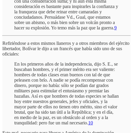
con una consideración suma; y ni aun esta misma
consideración es bastante para inspirarles la confianza y
la franqueza que debe reinar entre camaradas y
conciudadanos. Persuádase Vd., Gual, que estamos
sobre un abismo, o más bien sobre un volcán pronto a
hacer su explosión. Yo temo más la paz que la guerra.
9
Refiriéndose a estos mismos llaneros y a otros miembros del ejército
libertador, Bolívar le dijo a un francés que había sido uno de sus
oficiales:
En los primeros años de la independencia, dijo S. E., se
buscaban hombres, y el primer mérito era ser valiente:
hombres de todas clases eran buenos con tal de que
peleasen con brío. A nadie se podía recompensar con
dinero, porque no había: sólo se podían dar grados
militares para estimular el entusiasmo y premiar las
hazañas. Así es que hombres de todas especies se hallan
hoy entre nuestros generales, jefes y oficiales, y la
mayor parte de ellos no tienen otro mérito, sino el valor
brutal, que ha sido tan útil a la República; y en el día,
en medio de la paz, es un obstáculo al orden y a la
tranquilidad: pero fue un mal necesario.
10
Este mal, necesario para liberar a América de la dominación