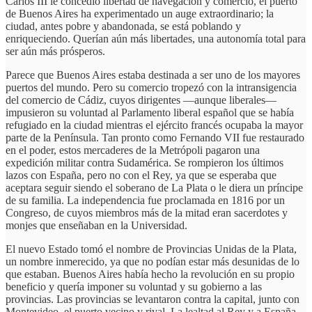
Carlos III le concedió libertad de navegación y comercio, el puerto
de Buenos Aires ha experimentado un auge extraordinario; la
ciudad, antes pobre y abandonada, se está poblando y
enriqueciendo. Querían aún más libertades, una autonomía total para
ser aún más prósperos.
Parece que Buenos Aires estaba destinada a ser uno de los mayores
puertos del mundo. Pero su comercio tropezó con la intransigencia
del comercio de Cádiz, cuyos dirigentes —aunque liberales—
impusieron su voluntad al Parlamento liberal español que se había
refugiado en la ciudad mientras el ejército francés ocupaba la mayor
parte de la Península. Tan pronto como Fernando VII fue restaurado
en el poder, estos mercaderes de la Metrópoli pagaron una
expedición militar contra Sudamérica. Se rompieron los últimos
lazos con España, pero no con el Rey, ya que se esperaba que
aceptara seguir siendo el soberano de La Plata o le diera un príncipe
de su familia. La independencia fue proclamada en 1816 por un
Congreso, de cuyos miembros más de la mitad eran sacerdotes y
monjes que enseñaban en la Universidad.
El nuevo Estado tomó el nombre de Provincias Unidas de la Plata,
un nombre inmerecido, ya que no podían estar más desunidas de lo
que estaban. Buenos Aires había hecho la revolución en su propio
beneficio y quería imponer su voluntad y su gobierno a las
provincias. Las provincias se levantaron contra la capital, junto con
Montevideo, el puerto vecino y rival. La lealtad al Rey y a España