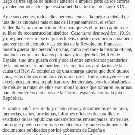
largo de tres siglos de historia anterior e implica parte de los errores
y malentendidos a los que está sometida la historia del siglo XIX.
Ante sus oyentes, todos ellos pertenecientes a la mejor sociedad de
una de las ciudades más cultas de Hispanoamérica, el señor
Vallenilla Lanz pronunció un discurso que es el primer capítulo de
su libro de reconstrucción histórica,
Cesarismo democrático
(1919),
y que puede resumirse en pocas líneas: nuestra revolución nada tiene
que ver con el ejemplo y las teorías de la Revolución Francesa;
nuestra guerra de liberación no fue, como pretende la historia oficial,
una lucha entre americanos patriotas y los ejércitos del Rey de
España, sino una guerra civil y social entre americanos partidarios
de la autonomía o independencia y americanos partidarios de la
causa del Rey. Al comienzo de una amarga guerra que duró quince
años, estos últimos eran los más numerosos. Todos sus oyentes son
excelentes patriotas, republicanos y demócratas, pero los bisabuelos
de más de la mitad de ellos eran monárquicos que tomaron las armas
para defender los derechos de la Corona española contra la joven
República.
El orador había resumido y citado cifras y documentos de archivo,
memorias, cartas, proclamas, informes oficiales de caudillos y
estadistas de las repúblicas sudamericanas emancipadas, materiales
todos que pueden encontrarse en cientos de grandes volúmenes de
documentos publicados por los gobiernos de España e