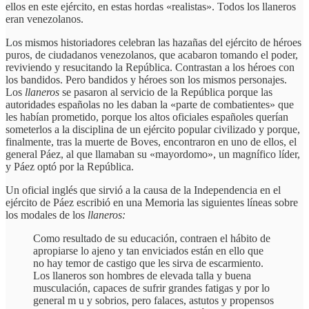
ellos en este ejército, en estas hordas «realistas». Todos los llaneros
eran venezolanos.
Los mismos historiadores celebran las hazañas del ejército de héroes
puros, de ciudadanos venezolanos, que acabaron tomando el poder,
reviviendo y resucitando la República. Contrastan a los héroes con
los bandidos. Pero bandidos y héroes son los mismos personajes.
Los
llaneros
se pasaron al servicio de la República porque las
autoridades españolas no les daban la «parte de combatientes» que
les habían prometido, porque los altos oficiales españoles querían
someterlos a la disciplina de un ejército popular civilizado y porque,
finalmente, tras la muerte de Boves, encontraron en uno de ellos, el
general Páez, al que llamaban su «mayordomo», un magnífico líder,
y Páez optó por la República.
Un oficial inglés que sirvió a la causa de la Independencia en el
ejército de Páez escribió en una Memoria las siguientes líneas sobre
los modales de los
llaneros:
Como resultado de su educación, contraen el hábito de
apropiarse lo ajeno y tan enviciados están en ello que
no hay temor de castigo que les sirva de escarmiento.
Los llaneros son hombres de elevada talla y buena
musculación, capaces de sufrir grandes fatigas y por lo
general m u y sobrios, pero falaces, astutos y propensos