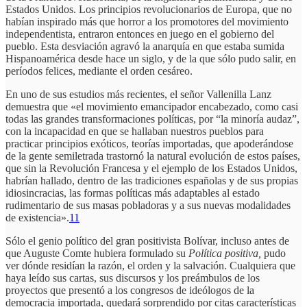
Estados Unidos. Los principios revolucionarios de Europa, que no
habían inspirado más que horror a los promotores del movimiento
independentista, entraron entonces en juego en el gobierno del
pueblo. Esta desviación agravó la anarquía en que estaba sumida
Hispanoamérica desde hace un siglo, y de la que sólo pudo salir, en
períodos felices, mediante el orden cesáreo.
En uno de sus estudios más recientes, el señor Vallenilla Lanz
demuestra que «el movimiento emancipador encabezado, como casi
todas las grandes transformaciones políticas, por “la minoría audaz”,
con la incapacidad en que se hallaban nuestros pueblos para
practicar principios exóticos, teorías importadas, que apoderándose
de la gente semiletrada trastornó la natural evolución de estos países,
que sin la Revolución Francesa y el ejemplo de los Estados Unidos,
habrían hallado, dentro de las tradiciones españolas y de sus propias
idiosincracias, las formas políticas más adaptables al estado
rudimentario de sus masas pobladoras y a sus nuevas modalidades
de existencia».
11
Sólo el genio político del gran positivista Bolívar, incluso antes de
que Auguste Comte hubiera formulado su
Política positiva,
pudo
ver dónde residían la razón, el orden y la salvación. Cualquiera que
haya leído sus cartas, sus discursos y los preámbulos de los
proyectos que presentó a los congresos de ideólogos de la
democracia importada, quedará sorprendido por citas características