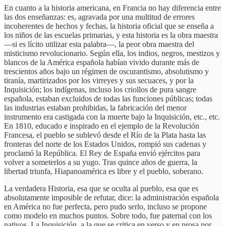
En cuanto a la historia americana, en Francia no hay diferencia entre
las dos enseñanzas: es, agravada por una multitud de errores
incoherentes de hechos y fechas, la historia oficial que se enseña a
los niños de las escuelas primarias, y esta historia es la obra maestra
—si es lícito utilizar esta palabra—, la peor obra maestra del
misticismo revolucionario. Según ella, los indios, negros, mestizos y
blancos de la América española habían vivido durante más de
trescientos años bajo un régimen de oscurantismo, absolutismo y
tiranía, martirizados por los virreyes y sus secuaces, y por la
Inquisición; los indígenas, incluso los criollos de pura sangre
española, estaban excluidos de todas las funciones públicas; todas
las industrias estaban prohibidas, la fabricación del menor
instrumento era castigada con la muerte bajo la Inquisición, etc., etc.
En 1810, educado e inspirado en el ejemplo de la Revolución
Francesa, el pueblo se sublevó desde el Río de la Plata hasta las
fronteras del norte de los Estados Unidos, rompió sus cadenas y
proclamó la República. El Rey de España envió ejércitos para
volver a someterlos a su yugo. Tras quince años de guerra, la
libertad triunfa, Hiapanoamérica es libre y el pueblo, soberano.
La verdadera Historia, esa que se oculta al pueblo, esa que es
absolutamente imposible de refutar, dice: la administración española
en América no fue perfecta, pero pudo serlo, incluso se propone
como modelo en muchos puntos. Sobre todo, fue paternal con los
nativos. La Inquisición, a la que se critica en verso y en prosa por