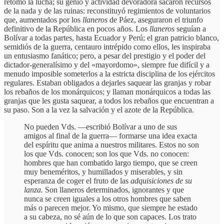
retomó la lucha; su genio y actividad devoradora sacaron recursos
de la nada y de las ruinas: reconstituyó regimientos de voluntarios
que, aumentados por los
llaneros
de Páez, aseguraron el triunfo
definitivo de la República en pocos años. Los
llaneros
seguían a
Bolívar a todas partes, hasta Ecuador y Perú; el gran patricio blanco,
semidiós de la guerra, centauro intrépido como ellos, les inspiraba
un entusiasmo fanático; pero, a pesar del prestigio y el poder del
dictador-generalísimo y del «mayordomo», siempre fue difícil y a
menudo imposible someterlos a la estricta disciplina de los ejércitos
regulares. Estaban obligados a dejarles saquear las granjas y robar
los rebaños de los monárquicos; y llaman monárquicos a todas las
granjas que les gusta saquear, a todos los rebaños que encuentran a
su paso. Son a la vez la salvación y el azote de la República.
No pueden Vds. —escribió Bolívar a uno de sus
amigos al final de la guerra— formarse una idea exacta
del espíritu que anima a nuestros militares. Estos no son
los que Vds. conocen; son los que Vds. no conocen:
hombres que han combatido largo tiempo, que se creen
muy beneméritos, y humillados y miserables, y sin
esperanza de coger el fruto de las
adquisiciones de su
lanza.
Son llaneros determinados, ignorantes y que
nunca se creen iguales a los otros hombres que saben
más o parecen mejor. Yo mismo, que siempre he estado
a su cabeza, no sé aún de lo que son capaces. Los trato