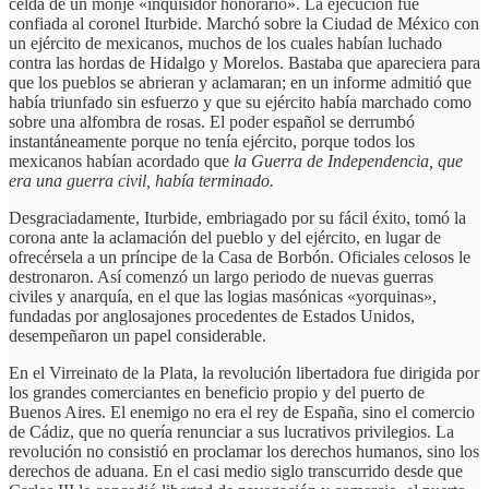
celda de un monje «inquisidor honorario». La ejecución fue
confiada al coronel Iturbide. Marchó sobre la Ciudad de México con
un ejército de mexicanos, muchos de los cuales habían luchado
contra las hordas de Hidalgo y Morelos. Bastaba que apareciera para
que los pueblos se abrieran y aclamaran; en un informe admitió que
había triunfado sin esfuerzo y que su ejército había marchado como
sobre una alfombra de rosas. El poder español se derrumbó
instantáneamente porque no tenía ejército, porque todos los
mexicanos habían acordado que
la Guerra de Independencia, que
era una guerra civil, había terminado.
Desgraciadamente, Iturbide, embriagado por su fácil éxito, tomó la
corona ante la aclamación del pueblo y del ejército, en lugar de
ofrecérsela a un príncipe de la Casa de Borbón. Oficiales celosos le
destronaron. Así comenzó un largo periodo de nuevas guerras
civiles y anarquía, en el que las logias masónicas «yorquinas»,
fundadas por anglosajones procedentes de Estados Unidos,
desempeñaron un papel considerable.
En el Virreinato de la Plata, la revolución libertadora fue dirigida por
los grandes comerciantes en beneficio propio y del puerto de
Buenos Aires. El enemigo no era el rey de España, sino el comercio
de Cádiz, que no quería renunciar a sus lucrativos privilegios. La
revolución no consistió en proclamar los derechos humanos, sino los
derechos de aduana. En el casi medio siglo transcurrido desde que