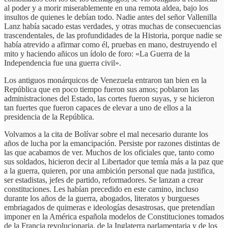
al poder y a morir miserablemente en una remota aldea, bajo los
insultos de quienes le debían todo. Nadie antes del señor Vallenilla
Lanz había sacado estas verdades, y otras muchas de consecuencias
trascendentales, de las profundidades de la Historia, porque nadie se
había atrevido a afirmar como él, pruebas en mano, destruyendo el
mito y haciendo añicos un ídolo de foro: «La Guerra de la
Independencia fue una guerra civil».
Los antiguos monárquicos de Venezuela entraron tan bien en la
República que en poco tiempo fueron sus amos; poblaron las
administraciones del Estado, las cortes fueron suyas, y se hicieron
tan fuertes que fueron capaces de elevar a uno de ellos a la
presidencia de la República.
Volvamos a la cita de Bolívar sobre el mal necesario durante los
años de lucha por la emancipación. Persiste por razones distintas de
las que acabamos de ver. Muchos de los oficiales que, tanto como
sus soldados, hicieron decir al Libertador que temía más a la paz que
a la guerra, quieren, por una ambición personal que nada justifica,
ser estadistas, jefes de partido, reformadores. Se lanzan a crear
constituciones. Les habían precedido en este camino, incluso
durante los años de la guerra, abogados, literatos y burgueses
embriagados de quimeras e ideologías desastrosas, que pretendían
imponer en la América española modelos de Constituciones tomados
de la Francia revolucionaria, de la Inglaterra parlamentaria y de los