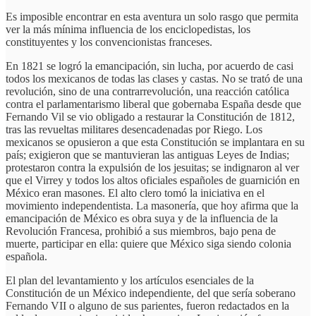
Es imposible encontrar en esta aventura un solo rasgo que permita
ver la más mínima influencia de los enciclopedistas, los
constituyentes y los convencionistas franceses.
En 1821 se logró la emancipación, sin lucha, por acuerdo de casi
todos los mexicanos de todas las clases y castas. No se trató de una
revolución, sino de una contrarrevolución, una reacción católica
contra el parlamentarismo liberal que gobernaba España desde que
Fernando Vil se vio obligado a restaurar la Constitución de 1812,
tras las revueltas militares desencadenadas por Riego. Los
mexicanos se opusieron a que esta Constitución se implantara en su
país; exigieron que se mantuvieran las antiguas Leyes de Indias;
protestaron contra la expulsión de los jesuitas; se indignaron al ver
que el Virrey y todos los altos oficiales españoles de guarnición en
México eran masones. El alto clero tomó la iniciativa en el
movimiento independentista. La masonería, que hoy afirma que la
emancipación de México es obra suya y de la influencia de la
Revolución Francesa, prohibió a sus miembros, bajo pena de
muerte, participar en ella: quiere que México siga siendo colonia
española.
El plan del levantamiento y los artículos esenciales de la
Constitución de un México independiente, del que sería soberano
Fernando VII o alguno de sus parientes, fueron redactados en la