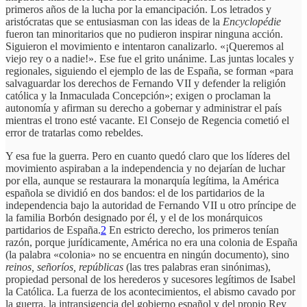
primeros años de la lucha por la emancipación. Los letrados y
aristócratas que se entusiasman con las ideas de la
Encyclopédie
fueron tan minoritarios que no pudieron inspirar ninguna acción.
Siguieron el movimiento e intentaron canalizarlo. «¡Queremos al
viejo rey o a nadie!». Ese fue el grito unánime. Las juntas locales y
regionales, siguiendo el ejemplo de las de España, se forman «para
salvaguardar los derechos de Fernando VII y defender la religión
católica y la Inmaculada Concepción»; exigen o proclaman la
autonomía y afirman su derecho a gobernar y administrar el país
mientras el trono esté vacante. El Consejo de Regencia cometió el
error de tratarlas como rebeldes.
Y esa fue la guerra. Pero en cuanto quedó claro que los líderes del
movimiento aspiraban a la independencia y no dejarían de luchar
por ella, aunque se restaurara la monarquía legítima, la América
española se dividió en dos bandos: el de los partidarios de la
independencia bajo la autoridad de Fernando VII u otro príncipe de
la familia Borbón designado por él, y el de los monárquicos
partidarios de España.
2
En estricto derecho, los primeros tenían
razón, porque jurídicamente, América no era una colonia de España
(la palabra «colonia» no se encuentra en ningún documento), sino
reinos,
señoríos, repúblicas
(las tres palabras eran sinónimas),
propiedad personal de los herederos y sucesores legítimos de Isabel
la Católica. La fuerza de los acontecimientos, el abismo cavado por
la guerra, la intransigencia del gobierno español y del propio Rey