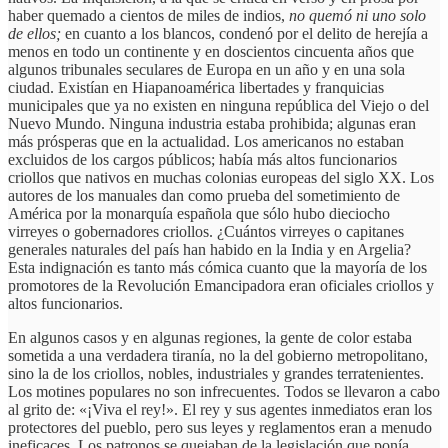
haber quemado a cientos de miles de indios,
no quemó ni uno solo
de ellos;
en cuanto a los blancos, condenó por el delito de herejía a
menos en todo un continente y en doscientos cincuenta años que
algunos tribunales seculares de Europa en un año y en una sola
ciudad. Existían en Hiapanoamérica libertades y franquicias
municipales que ya no existen en ninguna república del Viejo o del
Nuevo Mundo. Ninguna industria estaba prohibida; algunas eran
más prósperas que en la actualidad. Los americanos no estaban
excluidos de los cargos públicos; había más altos funcionarios
criollos que nativos en muchas colonias europeas del siglo XX. Los
autores de los manuales dan como prueba del sometimiento de
América por la monarquía española que sólo hubo dieciocho
virreyes o gobernadores criollos. ¿Cuántos virreyes o capitanes
generales naturales del país han habido en la India y en Argelia?
Esta indignación es tanto más cómica cuanto que la mayoría de los
promotores de la Revolución Emancipadora eran oficiales criollos y
altos funcionarios.
En algunos casos y en algunas regiones, la gente de color estaba
sometida a una verdadera tiranía, no la del gobierno metropolitano,
sino la de los criollos, nobles, industriales y grandes terratenientes.
Los motines populares no son infrecuentes. Todos se llevaron a cabo
al grito de: «¡Viva el rey!». El rey y sus agentes inmediatos eran los
protectores del pueblo, pero sus leyes y reglamentos eran a menudo
ineficaces. Los patronos se quejaban de la legislación que ponía