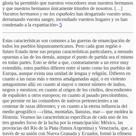
gloria ha permitido que nuestros vencedores sean nuestros hermanos
y que nuestros hermanos únicamente triunfen de nosotros. […]
Vuestros hermanos y no los españoles
han desgarrado vuestro seno,
derramando vuestra sangre, incendiado vuestros hogares y os han
condenado a la expatriación».
5
Estas características son comunes a las guerras de emancipación de
todos los pueblos hispanoamericanos. Pero cada gran región o
futuro Estado tiene sus propias características particulares, a menudo
opuestas a las de los demás, aunque el punto de partida sea el mismo
en todas partes. Esto se debe a que, contrariamente a un error muy
extendido, estos pueblos difieren entre sí tanto como los pueblos de
Europa, aunque exista una unidad de lengua y religión. Difieren en
cuanto a las razas más o menos amalgamadas aquí, o en violento
antagonismo allá; en cuanto al mayor o menor número de indios,
negros y mestizos; en cuanto al origen de los criollos, descendientes
de españoles u otros europeos; en cuanto al pasado precolombino,
que persiste en las costumbres de nativos pertenecientes a un
centenar de razas diferentes; y en cuanto a la eterna influencia del
medio geográfico —clima, montañas, llanuras, mar— que moldea la
Historia. Veamos las características específicas de cada uno de los
tres grandes focos de la lucha por la emancipación: México, las
provincias del Río de la Plata (futura Argentina) y Venezuela, que, a
través de su unión con Nueva Granada y Ecuador, formó la efímera