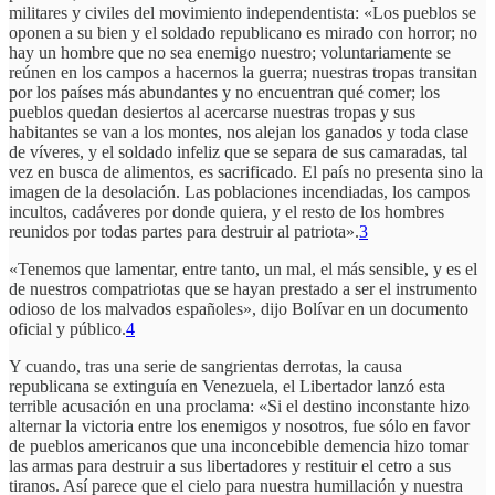
militares y civiles del movimiento independentista: «Los pueblos se
oponen a su bien y el soldado republicano es mirado con horror; no
hay un hombre que no sea enemigo nuestro; voluntariamente se
reúnen en los campos a hacernos la guerra; nuestras tropas transitan
por los países más abundantes y no encuentran qué comer; los
pueblos quedan desiertos al acercarse nuestras tropas y sus
habitantes se van a los montes, nos alejan los ganados y toda clase
de víveres, y el soldado infeliz que se separa de sus camaradas, tal
vez en busca de alimentos, es sacrificado. El país no presenta sino la
imagen de la desolación. Las poblaciones incendiadas, los campos
incultos, cadáveres por donde quiera, y el resto de los hombres
reunidos por todas partes para destruir al patriota».
3
«Tenemos que lamentar, entre tanto, un mal, el más sensible, y es el
de nuestros compatriotas que se hayan prestado a ser el instrumento
odioso de los malvados españoles», dijo Bolívar en un documento
oficial y público.
4
Y cuando, tras una serie de sangrientas derrotas, la causa
republicana se extinguía en Venezuela, el Libertador lanzó esta
terrible acusación en una proclama: «Si el destino inconstante hizo
alternar la victoria entre los enemigos y nosotros, fue sólo en favor
de pueblos americanos que una inconcebible demencia hizo tomar
las armas para destruir a sus libertadores y restituir el cetro a sus
tiranos. Así parece que el cielo para nuestra humillación y nuestra