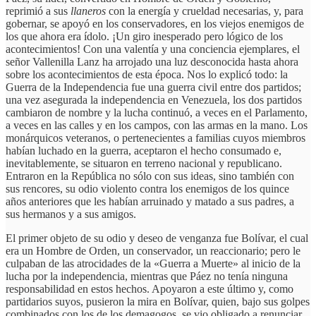
reprimió a sus
llaneros
con la energía y crueldad necesarias, y, para
gobernar, se apoyó en los conservadores, en los viejos enemigos de
los que ahora era ídolo. ¡Un giro inesperado pero lógico de los
acontecimientos! Con una valentía y una conciencia ejemplares, el
señor Vallenilla Lanz ha arrojado una luz desconocida hasta ahora
sobre los acontecimientos de esta época. Nos lo explicó todo: la
Guerra de la Independencia fue una guerra civil entre dos partidos;
una vez asegurada la independencia en Venezuela, los dos partidos
cambiaron de nombre y la lucha continuó, a veces en el Parlamento,
a veces en las calles y en los campos, con las armas en la mano. Los
monárquicos veteranos, o pertenecientes a familias cuyos miembros
habían luchado en la guerra, aceptaron el hecho consumado e,
inevitablemente, se situaron en terreno nacional y republicano.
Entraron en la República no sólo con sus ideas, sino también con
sus rencores, su odio violento contra los enemigos de los quince
años anteriores que les habían arruinado y matado a sus padres, a
sus hermanos y a sus amigos.
El primer objeto de su odio y deseo de venganza fue Bolívar, el cual
era un Hombre de Orden, un conservador, un reaccionario; pero le
culpaban de las atrocidades de la «Guerra a Muerte» al inicio de la
lucha por la independencia, mientras que Páez no tenía ninguna
responsabilidad en estos hechos. Apoyaron a este último y, como
partidarios suyos, pusieron la mira en Bolívar, quien, bajo sus golpes
combinados con los de los demagogos, se vio obligado a renunciar