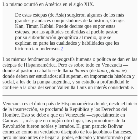
Lo mismo ocurrió en América en el siglo XIX.
De estas estepas (de Asia) surgieron algunos de los más
grandes y audaces conquistadores de la historia, Gengis
Kan, Timur, Kublai. Puede decirse que es por estas
estepas, por las aptitudes conferidas al pueblo pastor,
por su subordinación geográfica al medio, que se
explican en parte las cualidades y habilidades que les
hicieron tan poderosos.
7
Los mismos fenómenos de geografía humana o política se dan en las
estepas de Hispanoamérica. Pero es sobre todo en Venezuela —
donde al pastor a caballo se le llama
llanero
(de
llano, planicie
)—
donde deben ser estudiados; allí superan, en importancia histórica y
social, a los de la pampa argentina, y su estudio a profundidad le
confiere a la obra del señor Vallenilla Lanz un interés considerable.
Venezuela es el único país de Hispanoamérica donde, desde el inicio
de la insurrección, se proclamó la República y los Derechos del
Hombre. Esto se debe a que en Venezuela —especialmente en
Caracas—, más que en ningún otro lugar, los promotores de la
Revolución fueron nobles y letrados. El gran patricio Bolívar
comenzó como un verdadero discípulo de los jacobinos franceses,
pero incluso antes de llegar al poder, educado y transformado por