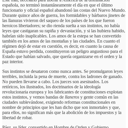
española, no terminó instantáneamente el día en que el último
funcionario y oficial español abandonó las costas del Nuevo Mundo.
Durante quince años de guerra, los formidables y bárbaros jinetes de
las llanuras vivieron del saqueo de los países de los que fueron
heroicos libertadores; se dio rienda suelta a sus instintos, no había
leyes que castigaran su rapiña y devastación, y si las hubiera habido,
habrían sido inaplicables. Los amos de la estepa se han convertido
también en los amos de las montañas y las ciudades. En cuanto el
régimen dejó de estar en cuestión, es decir, en cuanto la causa de
España estuvo perdida, constituyeron un peligro angustioso para el
Estado que habían salvado, que quería organizarse en el orden y la
paz interior.
Sus instintos se desataron como nunca antes. Se promulgaron leyes
terribles, incluida la pena de muerte, contra los ladrones de ganado.
No pueden llevarse a cabo. Los jueces son asesinados. Los
retóricos, los ilustrados, los doctrinarios de la ideología
revolucionaria europea y los fabricantes de constituciones explotan
estos instintos, y vemos bandas de
llaneros
y gente común en las
ciudades sublevándose, exigiendo reformas constitucionales en
nombre de principios que les han dicho que son inmortales y que,
para ellos, no significan más que la abolición de los impuestos y la
libertad de robar.
Páez, su líder, convertido en Hombre de Orden y Gobierno,