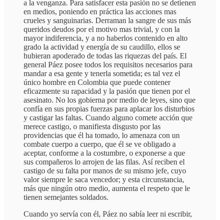
a la venganza. Para satisfacer esta pasión no se detienen
en medios, poniendo en práctica las acciones mas
crueles y sanguinarias. Derraman la sangre de sus más
queridos deudos por el motivo mas trivial, y con la
mayor indiferencia, y a no haberlos contenido en alto
grado la actividad y energía de su caudillo, ellos se
hubieran apoderado de todas las riquezas del país. El
general Páez posee todos los requisitos necesarios para
mandar a esa gente y tenerla sometida; es tal vez el
único hombre en Colombia que puede contener
eficazmente su rapacidad y la pasión que tienen por el
asesinato. No los gobierna por medio de leyes, sino que
confía en sus propias fuerzas para aplacar los disturbios
y castigar las faltas. Cuando alguno comete acción que
merece castigo, o manifiesta disgusto por las
providencias que él ha tomado, lo amenaza con un
combate cuerpo a cuerpo, que él se ve obligado a
aceptar, conforme a la costumbre, o exponerse a que
sus compañeros lo arrojen de las filas. Así reciben el
castigo de su falta por manos de su mismo jefe, cuyo
valor siempre le saca vencedor; y esta circunstancia,
más que ningún otro medio, aumenta el respeto que le
tienen semejantes soldados.
Cuando yo servía con él, Páez no sabía leer ni escribir,