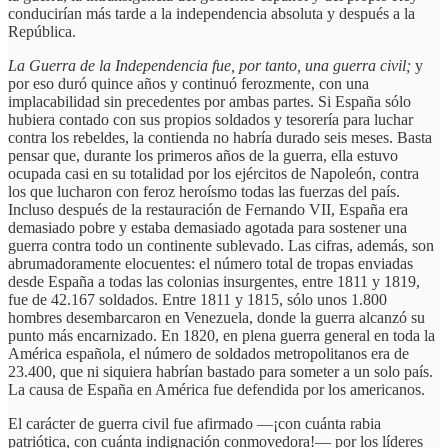
conducirían más tarde a la independencia absoluta y después a la
República.
La Guerra de la Independencia fue, por tanto, una guerra civil;
y
por eso duró quince años y continuó ferozmente, con una
implacabilidad sin precedentes por ambas partes. Si España sólo
hubiera contado con sus propios soldados y tesorería para luchar
contra los rebeldes, la contienda no habría durado seis meses. Basta
pensar que, durante los primeros años de la guerra, ella estuvo
ocupada casi en su totalidad por los ejércitos de Napoleón, contra
los que lucharon con feroz heroísmo todas las fuerzas del país.
Incluso después de la restauración de Fernando VII, España era
demasiado pobre y estaba demasiado agotada para sostener una
guerra contra todo un continente sublevado. Las cifras, además, son
abrumadoramente elocuentes: el número total de tropas enviadas
desde España a todas las colonias insurgentes, entre 1811 y 1819,
fue de 42.167 soldados. Entre 1811 y 1815, sólo unos 1.800
hombres desembarcaron en Venezuela, donde la guerra alcanzó su
punto más encarnizado. En 1820, en plena guerra general en toda la
América española, el número de soldados metropolitanos era de
23.400, que ni siquiera habrían bastado para someter a un solo país.
La causa de España en América fue defendida por los americanos.
El carácter de guerra civil fue afirmado —¡con cuánta rabia
patriótica, con cuánta indignación conmovedora!— por los líderes