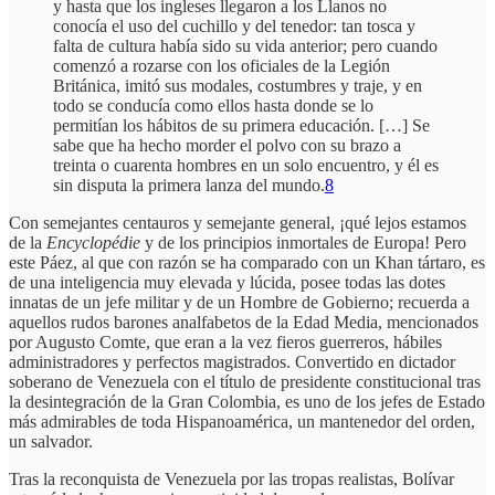
y hasta que los ingleses llegaron a los Llanos no
conocía el uso del cuchillo y del tenedor: tan tosca y
falta de cultura había sido su vida anterior; pero cuando
comenzó a rozarse con los oficiales de la Legión
Británica, imitó sus modales, costumbres y traje, y en
todo se conducía como ellos hasta donde se lo
permitían los hábitos de su primera educación. […] Se
sabe que ha hecho morder el polvo con su brazo a
treinta o cuarenta hombres en un solo encuentro, y él es
sin disputa la primera lanza del mundo.
8
Con semejantes centauros y semejante general, ¡qué lejos estamos
de la
Encyclopédie
y de los principios inmortales de Europa! Pero
este Páez, al que con razón se ha comparado con un Khan tártaro, es
de una inteligencia muy elevada y lúcida, posee todas las dotes
innatas de un jefe militar y de un Hombre de Gobierno; recuerda a
aquellos rudos barones analfabetos de la Edad Media, mencionados
por Augusto Comte, que eran a la vez fieros guerreros, hábiles
administradores y perfectos magistrados. Convertido en dictador
soberano de Venezuela con el título de presidente constitucional tras
la desintegración de la Gran Colombia, es uno de los jefes de Estado
más admirables de toda Hispanoamérica, un mantenedor del orden,
un salvador.
Tras la reconquista de Venezuela por las tropas realistas, Bolívar