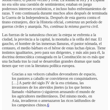
no era sólo una cuestión de sentimientos; estaban en juego
poderosos intereses económicos, e incluso hubo enfrentamientos de
razas. Y esto continuaría durante muchos años después de terminada
la Guerra de la Independencia. Después de esta guerra contra el
tirano extranjero, dice la Historia oficial,
comienza
un período de
guerras civiles y anarquía. No,
continua la misma guerra civil.
Las fuerzas de la naturaleza chocan: la estepa se enfrenta a la
ciudad, la provincia a la capital, la montaña a la orilla del mar. El
gaucho, el hombre de las inmensas llanuras, el pastor nómada, el
centauro, el medio bárbaro es el héroe de estas luchas épicas. Tiene
instintos igualitarios, pero para sus dirigentes, y más aún para él, la
doctrina democrática consagrada en la Constitución no es más que
una fachada tras la cual se desarrollan grandes dramas que nada
tienen que ver con la literatura política europea.
Gracias a sus veloces caballos devoradores de espacio,
los pastores a caballo se convirtieron en conquistadores.
[…] A partir del siglo IV de la era cristiana, las
invasiones de los atrevidos jinetes (a los que hemos
llamado «bárbaros») siguieron arrasando el mundo de
los agricultores mediterráneos. Del mismo modo, en
Asia, invadieron o amenazaron las ricos latifundios de
los campesinos chinos.
6