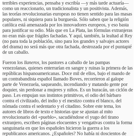
terribles experiencias, pensaba y escribía —y más tarde actuaría—
como un reaccionario, un tradicionalista y un positivista. Además,
las teorías revolucionarias europeas no tienen sentido para las masas
populares, ni siquiera para la burguesía. Sólo saben que la religión
católica está amenazada por los innovadores europeos, y eso basta
para justificar su odio. Más que en La Plata, las fórmulas extranjeras
no eran más que frágiles fachadas. Y aquí, también, la lealtad al Rey
(no para toda la población, sino para los grandes y salvajes actores
del drama) no será más que otra fachada, destrozada por el puntapié
de un caballo.
Fueron los
llaneros,
los pastores a caballo de las pampas
venezolanas, quienes enterrarían en sangre y ruinas la primera de las
repúblicas hispanoamericanas. Doce mil de ellos, bajo el mando de
un contrabandista español llamado Boves, recorrieron al galope
parte de Venezuela, saqueando, incendiando y matando gente por
doquier, sin perdonar a mujeres y niños. Es un huracán, un ciclón de
paso. Les empujan sus instintos primitivos, el odio del bárbaro
contra el civilizado, del indio y el mestizo contra el blanco, del
nómada contra el sedentario y el citadino. Sobre este tema, los
autores de libros de texto e historias que se ajustan al mito
revolucionario del «pueblo», sacudiéndose el yugo del tirano
extranjero, escriben páginas elocuentes y vengativas contra la forma
sanguinaria en que los españoles hicieron la guerra a los
republicanos americanos. ¿Españoles? No había ni doscientos de