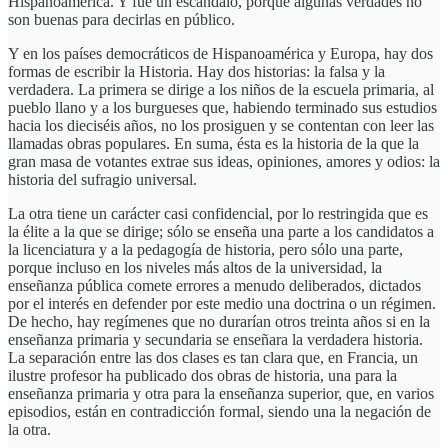
Hispanoamérica. Y fue un escándalo, porque algunas verdades no
son buenas para decirlas en público.
Y en los países democráticos de Hispanoamérica y Europa, hay dos
formas de escribir la Historia. Hay dos historias: la falsa y la
verdadera. La primera se dirige a los niños de la escuela primaria, al
pueblo llano y a los burgueses que, habiendo terminado sus estudios
hacia los dieciséis años, no los prosiguen y se contentan con leer las
llamadas obras populares. En suma, ésta es la historia de la que la
gran masa de votantes extrae sus ideas, opiniones, amores y odios: la
historia del sufragio universal.
La otra tiene un carácter casi confidencial, por lo restringida que es
la élite a la que se dirige; sólo se enseña una parte a los candidatos a
la licenciatura y a la pedagogía de historia, pero sólo una parte,
porque incluso en los niveles más altos de la universidad, la
enseñanza pública comete errores a menudo deliberados, dictados
por el interés en defender por este medio una doctrina o un régimen.
De hecho, hay regímenes que no durarían otros treinta años si en la
enseñanza primaria y secundaria se enseñara la verdadera historia.
La separación entre las dos clases es tan clara que, en Francia, un
ilustre profesor ha publicado dos obras de historia, una para la
enseñanza primaria y otra para la enseñanza superior, que, en varios
episodios, están en contradicción formal, siendo una la negación de
la otra.