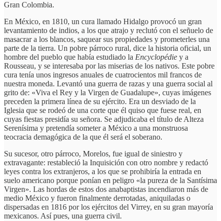
Gran Colombia.
En México, en 1810, un cura llamado Hidalgo provocó un gran
levantamiento de indios, a los que atrajo y reclutó con el señuelo de
masacrar a los blancos, saquear sus propiedades y prometerles una
parte de la tierra. Un pobre párroco rural, dice la historia oficial, un
hombre del pueblo que había estudiado la
Encyclopédie
y a
Rousseau, y se interesaba por las miserias de los nativos. Este pobre
cura tenía unos ingresos anuales de cuatrocientos mil francos de
nuestra moneda. Levantó una guerra de razas y una guerra social al
grito de: «Viva el Rey y la Virgen de Guadalupe», cuyas imágenes
preceden la primera línea de su ejército. Era un desviado de la
Iglesia que se rodeó de una corte que él quiso que fuese real, en
cuyas fiestas presidía su señora. Se adjudicaba el título de Alteza
Serenísima y pretendía someter a México a una monstruosa
teocracia demagógica de la que él será el soberano.
Su sucesor, otro párroco, Morelos, fue igual de siniestro y
extravagante: restableció la Inquisición con otro nombre y redactó
leyes contra los extranjeros, a los que se prohibiría la entrada en
suelo americano porque ponían en peligro «la pureza de la Santísima
Virgen». Las hordas de estos dos anabaptistas incendiaron más de
medio México y fueron finalmente derrotadas, aniquiladas o
dispersadas en 1816 por los ejércitos del Virrey, en su gran mayoría
mexicanos. Así pues, una guerra civil.