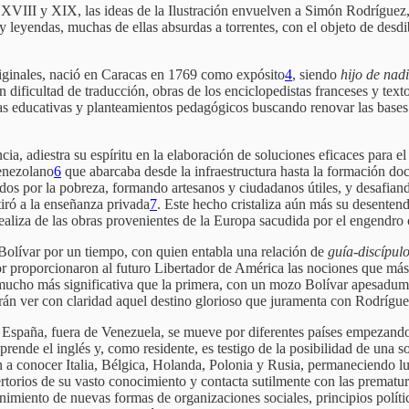
o XVIII y XIX, las ideas de la Ilustración envuelven a Simón Rodríguez, 
 y leyendas, muchas de ellas absurdas a torrentes, con el objeto de des
riginales, nació en Caracas en 1769 como expósito
4
, siendo
hijo de nadi
n dificultad de traducción, obras de los enciclopedistas franceses y tex
s educativas y planteamientos pedagógicos buscando renovar las bases 
incia, adiestra su espíritu en la elaboración de soluciones eficaces para
enezolano
6
que abarcaba desde la infraestructura hasta la formación doce
dos por la pobreza, formando artesanos y ciudadanos útiles, y desafiand
iró a la enseñanza privada
7
. Este hecho cristaliza aún más su desenten
ealiza de las obras provenientes de la Europa sacudida por el engendro c
Bolívar por un tiempo, con quien entabla una relación de
guía-discípul
dor proporcionaron al futuro Libertador de América las nociones que más
ucho más significativa que la primera, con un mozo Bolívar apesadumb
 harán ver con claridad aquel destino glorioso que juramenta con Rodríg
 España, fuera de Venezuela, se mueve por diferentes países empezando
aprende el inglés y, como residente, es testigo de la posibilidad de un
n a conocer Italia, Bélgica, Holanda, Polonia y Rusia, permaneciendo l
ertorios de su vasto conocimiento y contacta sutilmente con las prematur
dvenimiento de nuevas formas de organizaciones sociales, principios po