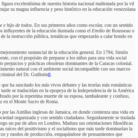
figura excelentísima de nuestra historia nacional maltratada por la vil
dibujar su magna influencia y peso histórico en la educación venezolana
e e hijo de todos
. En sus primeros años como escolar, con un sentido
tos influyentes de la educación ilustrada como el
Emilio
de Rousseau o
de la instrucción pública, temáticas que empezarán a calar hondo en
 el mejoramiento sustancial de la educación general. En 1794, Simón
nte, con el propósito de preparar a los niños para una vida social
o prejuicios y prácticas obsoletas dominantes de la Caracas colonial.
dimiento natural con el ambiente social incompatible con sus marcos
riminal del Dr. Guillotin
8
.
o
que ha suscitado los más vivos debates y las teorías más románticas
 tarde se traducirían en la epopeya de la Independencia de la América
rado por la repentina muerte de su esposa, tambaleante y confuso,
uez en el Monte Sacro de Roma.
 por las Antillas inglesas de Jamaica, en donde comienza una vida en
a sociedad organizada y con sentido ciudadano. Seguidamente se traslada
uego un par de años en Londres. Madura sus orientaciones filosóficas
as raíces del positivismo y el socialismo que más tarde dominarían la
líticos y modos de producción, empapándose de pensamientos que