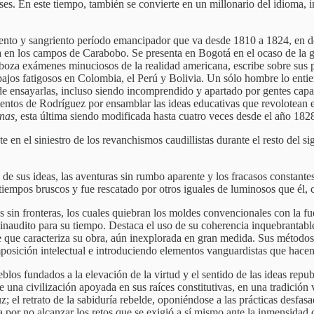
ses. En este tiempo, también se convierte en un millonario del idioma, 
uento y sangriento período emancipador que va desde 1810 a 1824, en do
riota en los campos de Carabobo. Se presenta en Bogotá en el ocaso de
boza exámenes minuciosos de la realidad americana, escribe sobre sus 
abajos fatigosos en Colombia, el Perú y Bolivia. Un sólo hombre lo enti
 de ensayarlas, incluso siendo incomprendido y apartado por gentes cap
intentos de Rodríguez por ensamblar las ideas educativas que revolotean 
nas,
esta última siendo modificada hasta cuatro veces desde el año 182
e en el siniestro de los revanchismos caudillistas durante el resto del s
 sus ideas, las aventuras sin rumbo aparente y los fracasos constantes
tiempos bruscos y fue rescatado por otros iguales de luminosos que él, c
sin fronteras, los cuales quiebran los moldes convencionales con la fuer
aba inaudito para su tiempo. Destaca el uso de su coherencia inquebrantab
 que caracteriza su obra, aún inexplorada en gran medida. Sus métodos 
omposición intelectual e introduciendo elementos vanguardistas que hacen
los fundados a la elevación de la virtud y el sentido de las ideas rep
de una civilización apoyada en sus raíces constitutivas, en una tradició
uz; el retrato de la sabiduría rebelde, oponiéndose a las prácticas desfa
a por no alcanzar los retos que se exigió a sí mismo ante la inmensidad 