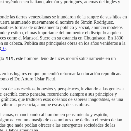
instruyéndose en italiano, alemán y portugués, además del inglés y
nde las tierras venezolanas se inundaron de la sangre de sus hijos en
 la guerra asumiendo nuevamente el nombre de Simón Rodríguez,
posibles formas de ordenamiento político y social, anuncia modelos
ende y estima, el más importante del momento: el discípulo a quien
aces como el Mariscal Sucre en su estancia en Chuquisaca. En 1830,
en su cabeza. Publica sus principales obras en los años venideros a la
8
10
.
iglo XIX, este hombre lleno de luces morirá solitariamente en un
 en los lugares en que pretendió reformar la educación republicana
omo el Dr. Arturo Uslar Pietri.
za de sus escritos, honestos y perspicaces, invitando a las gentes a
le: escribía como pensaba, recurriendo siempre a sus principios y
gráficos, que traducen esos océanos de saberes inagotables, es una
 vibrar la presencia, aunque escasa, de sus obras.
ublicanas, emancipando al hombre en pensamiento y espíritu,
n vigorosa con un amasijo de costumbres que definan el rostro de tan
sadas que nada podían ofrecer a las emergentes sociedades de las
de la labor americana.