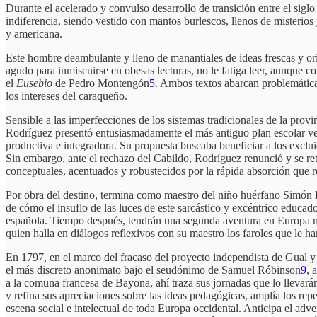
Durante el acelerado y convulso desarrollo de transición entre el sigl
indiferencia, siendo vestido con mantos burlescos, llenos de misterios
y americana.
Este hombre deambulante y lleno de manantiales de ideas frescas y o
agudo para inmiscuirse en obesas lecturas, no le fatiga leer, aunque co
el
Eusebio
de Pedro Montengón
5
. Ambos textos abarcan problemática
los intereses del caraqueño.
Sensible a las imperfecciones de los sistemas tradicionales de la prov
Rodríguez presentó entusiasmadamente el más antiguo plan escolar v
productiva e integradora. Su propuesta buscaba beneficiar a los exclui
Sin embargo, ante el rechazo del Cabildo, Rodríguez renunció y se ret
conceptuales, acentuados y robustecidos por la rápida absorción que r
Por obra del destino, termina como maestro del niño huérfano Simón 
de cómo el insuflo de las luces de este sarcástico y excéntrico educa
española. Tiempo después, tendrán una segunda aventura en Europa m
quien halla en diálogos reflexivos con su maestro los faroles que le
En 1797, en el marco del fracaso del proyecto independista de Gual y
el más discreto anonimato bajo el seudónimo de Samuel Róbinson
9
, 
a la comuna francesa de Bayona, ahí traza sus jornadas que lo llevará
y refina sus apreciaciones sobre las ideas pedagógicas, amplía los rep
escena social e intelectual de toda Europa occidental. Anticipa el a