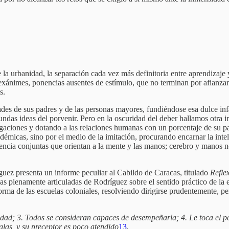
 la urbanidad, la separación cada vez más definitoria entre aprendizaje 
s exánimes, ponencias ausentes de estímulo, que no terminan por afianzar
s.
ades de sus padres y de las personas mayores, fundiéndose esa dulce inf
undas ideas del porvenir. Pero en la oscuridad del deber hallamos otra i
aciones y dotando a las relaciones humanas con un porcentaje de su par
démicas, sino por el medio de la imitación, procurando encarnar la inte
 vivencia conjuntas que orientan a la mente y las manos; cerebro y mano
guez presenta un informe peculiar al Cabildo de Caracas, titulado
Refle
eas plenamente articuladas de Rodríguez sobre el sentido práctico de la
eforma de las escuelas coloniales, resolviendo dirigirse prudentemente, 
idad; 3. Todos se consideran capaces de desempeñarla; 4. Le toca el pe
eglas, y su preceptor es poco atendido
13
.