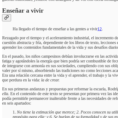
Enseñar a vivir
Ha llegado el tiempo de enseñar a las gentes a vivir
12
.
Rezagado por el tiempo y el aceleramiento industrial, el incremento de
cuestión abstracta y fría, dependiente de los libros de texto, leccione
aprender los contenidos fundamentales de la vida y sus desafíos diario
En el pasado, los niños campesinos debían involucrarse en las activid
fatiga y agotándoles la energía que bien podría ser combustible de fec
de integrarse con armonía en sus sociedades, cumpliendo con sus oblig
valer por sí mismo, absorbiendo las tradiciones no como lecciones aca
Era una relación cercana entre la vida y el aprender, el trabajo y la
que perdura en la vida:
la de crear.
En sus primeras andanzas y propuestas por reformar la escuela, Rodrí
ella.
En el contenido de este texto se presentan por primera vez las id
podía permitirle permanecer inalterable frente a las necesidades de r
en seis apartados:
1.
No tiene la estimación que merece; 2. Pocos conocen su util
propósito para ella; y 6. Se burlan de su formalidad y de sus r