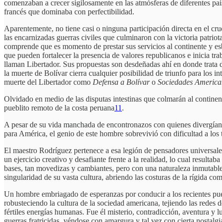
comenzaban a crecer sigilosamente en las atmósferas de diferentes paí
francés que dominaba con perfectibilidad.
Aparentemente, no tiene casi o ninguna participación directa en el cr
las encarnizadas guerras civiles que culminaron con la victoria pat
comprende que es momento de prestar sus servicios al continente y es
que pueden fortalecer la presencia de valores republicanos e inicia tr
llaman Libertador. Sus propuestas son desdeñadas ahí en donde trata
la muerte de Bolívar cierra cualquier posibilidad de triunfo para los 
muerte del Libertador como
Defensa a Bolívar
o
Sociedades America
Olvidado en medio de las disputas intestinas que colmarán al continent
pueblito remoto de la costa peruana
11
.
A pesar de su vida manchada de encontronazos con quienes divergían de
para América, el genio de este hombre sobrevivió con dificultad a los 
El maestro Rodríguez pertenece a esa legión de pensadores universales 
un ejercicio creativo y desafiante frente a la realidad, lo cual result
bases, tan movedizas y cambiantes, pero con una naturaleza inmutable
singularidad de su vasta cultura, abriendo las costuras de la rígida c
Un hombre embriagado de esperanzas por conducir a los recientes pueb
robusteciendo la cultura de la sociedad americana, tejiendo las redes 
fértiles energías humanas. Fue él misterio, contradicción, aventura y l
guerras fratricidas, yéndose con amargura y tal vez con cierta nostalgi