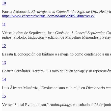
10
Fausta Antonucci,
El salvaje en la Comedia del Siglo de Oro. Histor
https://www.cervantesvirtual.com/nd/ark:/59851/bmcdv1v7
.
11
Véase la obra de Sepúlveda, Juan Ginés de.
J. Genesii Sepulvedae Cor
indios
. Prólogo, traducción y edición de Marcelino Menéndez y Pelay
12
Es esta la concepción del bárbaro o salvaje no como condenado a un est
13
Beatriz Fernández Herrero, “El mito del buen salvaje y su repercusión
14
Luis Álvarez Munárriz, “Evolucionismo cultural,” en
Diccionario tem
15
Véase “Social Evolutionism,”
Anthropology
, consultado el 23 de jun