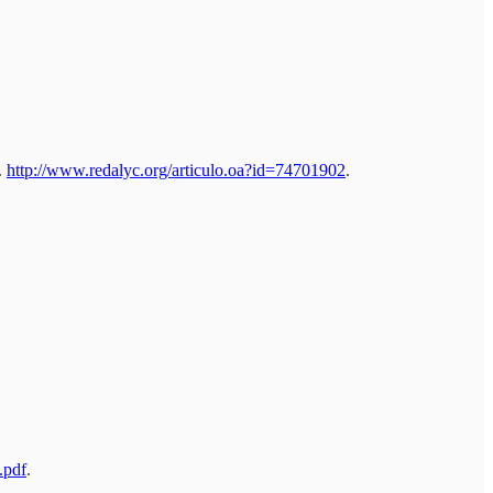
.
http://www.redalyc.org/articulo.oa?id=74701902
.
.pdf
.