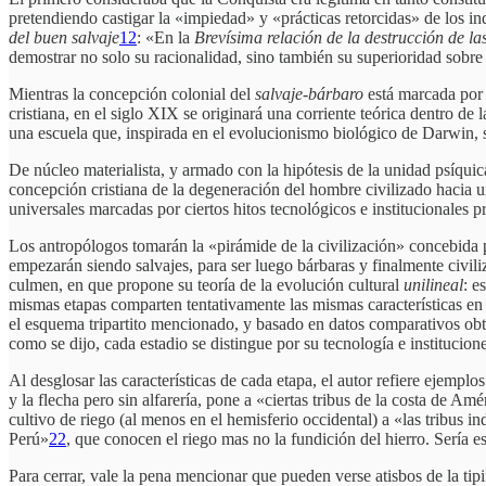
pretendiendo castigar la «impiedad» y «prácticas retorcidas» de los in
del buen salvaje
12
: «En la
Brevísima relación de la destrucción de la
demostrar no solo su racionalidad, sino también su superioridad sobre
Mientras la concepción colonial del
salvaje-bárbaro
está marcada por l
cristiana, en el siglo XIX se originará una corriente teórica dentro de
una escuela que, inspirada en el evolucionismo biológico de Darwin, so
De núcleo materialista, y armado con la hipótesis de la unidad psíqui
concepción cristiana de la degeneración del hombre civilizado hacia 
universales marcadas por ciertos hitos tecnológicos e institucionales 
Los antropólogos tomarán la «pirámide de la civilización» concebida po
empezarán siendo salvajes, para ser luego bárbaras y finalmente civili
culmen, en que propone su teoría de la evolución cultural
unilineal
: e
mismas etapas comparten tentativamente las mismas características en 
el esquema tripartito mencionado, y basado en datos comparativos obten
como se dijo, cada estadio se distingue por su tecnología e institucio
Al desglosar las características de cada etapa, el autor refiere ejempl
y la flecha pero sin alfarería, pone a «ciertas tribus de la costa de A
cultivo de riego (al menos en el hemisferio occidental) a «las tribus in
Perú»
22
, que conocen el riego mas no la fundición del hierro. Sería 
Para cerrar, vale la pena mencionar que pueden verse atisbos de la ti