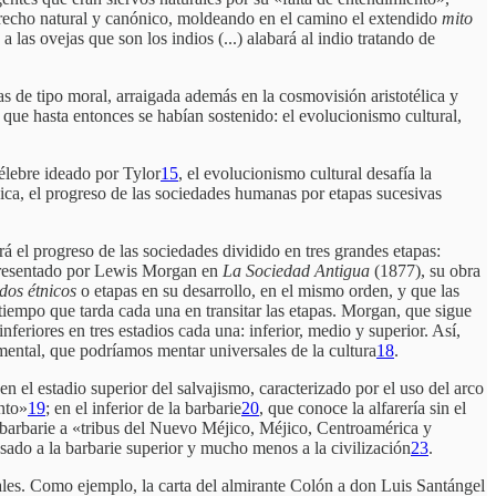
derecho natural y canónico, moldeando en el camino el extendido
mito
las ovejas que son los indios (...)
alabará al indio tratando de
cas de tipo moral, arraigada además en la cosmovisión aristotélica y
s que hasta entonces se habían sostenido: el evolucionismo cultural,
élebre ideado por Tylor
15
, el evolucionismo cultural desafía la
ica, el progreso de las sociedades humanas por etapas sucesivas
á el progreso de las sociedades dividido en tres grandes etapas:
presentado por Lewis Morgan en
La Sociedad Antigua
(1877),
su obra
dos étnicos
o etapas en su desarrollo, en el mismo orden, y que las
tiempo que tarda cada una en transitar las etapas. Morgan, que sigue
eriores en tres estadios cada una: inferior, medio y superior. Así,
emental, que podríamos mentar universales de la cultura
18
.
n el estadio superior del salvajismo, caracterizado por el uso del arco
ento»
19
; en el inferior de la barbarie
20
, que conoce la alfarería sin el
 barbarie a «tribus del Nuevo Méjico, Méjico, Centroamérica y
esado a la barbarie superior y mucho menos a la civilización
23
.
iales. Como ejemplo, la carta del almirante Colón a don Luis Santángel