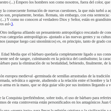
nuestro (...) Empero los hombres son como nosotros, fuera del color, que
, y la consecuente formación de nuevas cuestiones, la que más turbó a a
 son, propiamente, bestias. Remata, sin embargo, con esta sentencia: «
s (...) Y como no conocen al verdadero Dios y Señor, están en grandísim
os así»
3
.
Otro indígena afilando un pensamiento antropológico rescatado de conc
evas categorías antropológicas- ajustado a las nuevas gentes y su cultur
minos (aunque luego casi sinonímicos) es, en principio, tanto de grado c
la Edad Media que el bárbaro quedaría completamente ligado a sus conn
ente sed de sangre, culminando en la práctica del canibalismo; la carac
árbaro para la eliminación de su bestialidad, bebiendo, finalmente, de la
ón europea medieval -germinada de semillas arrastradas de la tradición
da, selvática o agreste, aludiendo a la relación entre el hombre y la best
o arma en la mano, que se deja guiar sólo por sus instintos llegando a ve
 Conquista (prefiriéndose, sobre todo, el uso de bárbaro para referirs
remos de esta controversia están personificados en los antagónicos Jua
 una «guerra justa» para llevar la religión cristiana y la civilización a