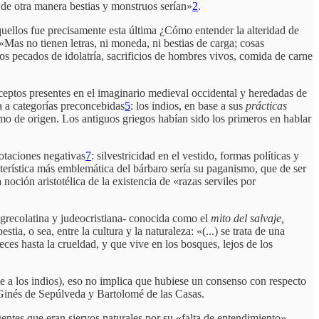
 de otra manera bestias y monstruos serían»
2
.
quellos fue precisamente esta última ¿Cómo entender la alteridad de
Mas no tienen letras, ni moneda, ni bestias de carga; cosas
os pecados de idolatría, sacrificios de hombres vivos, comida de carne
eptos presentes en el imaginario medieval occidental y heredadas de
a a categorías preconcebidas
5
: los indios, en base a sus
prácticas
omo de origen. Los antiguos griegos habían sido los primeros en hablar
otaciones negativas
7
: silvestricidad en el vestido, formas políticas y
terística más emblemática del bárbaro sería su paganismo, que de ser
 noción aristotélica de la existencia de «razas serviles por
 grecolatina y judeocristiana- conocida como el
mito del salvaje,
ia, o sea, entre la cultura y la naturaleza: «(...) se trata de una
ces hasta la crueldad, y que vive en los bosques, lejos de los
e a los indios), eso no implica que hubiese un consenso con respecto
n Ginés de Sepúlveda y Bartolomé de las Casas.
 gentes que eran siervos naturales por su «falta de entendimiento»,