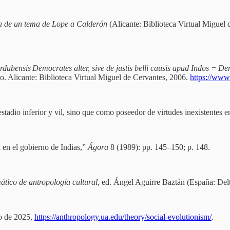
ia de un tema de Lope a Calderón
(Alicante: Biblioteca Virtual Miguel 
dubensis Democrates alter, sive de justis belli causis apud Indos = D
o. Alicante: Biblioteca Virtual Miguel de Cervantes, 2006.
https://www
adio inferior y vil, sino que como poseedor de virtudes inexistentes en
 en el gobierno de Indias,”
Ágora
8 (1989): pp. 145–150; p. 148.
ático de antropología cultural
, ed. Ángel Aguirre Baztán (España: Del
io de 2025,
https://anthropology.ua.edu/theory/social-evolutionism/
.