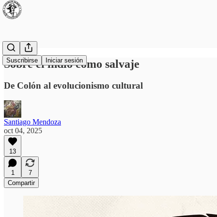
Suscribirse
Iniciar sesión
Sobre el indio como salvaje
De Colón al evolucionismo cultural
Santiago Mendoza
oct 04, 2025
13
1
7
Compartir