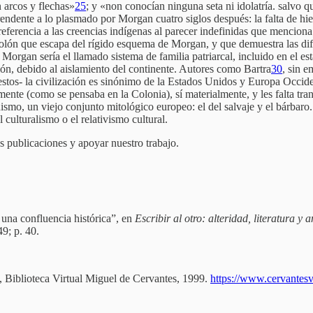
 arcos y flechas»
25
; y «non conocían ninguna seta ni idolatría. salvo qu
ndente a lo plasmado por Morgan cuatro siglos después: la falta de hierr
 referencia a las creencias indígenas al parecer indefinidas que menciona
olón que escapa del rígido esquema de Morgan, y que demuestra las dif
Morgan sería el llamado sistema de familia patriarcal, incluido en el est
ón, debido al aislamiento del continente. Autores como Bartra
30
, sin 
a estos- la civilización es sinónimo de la Estados Unidos y Europa Occid
nte (como se pensaba en la Colonia), sí materialmente, y les falta trans
ismo, un viejo conjunto mitológico europeo: el del salvaje y el bárbaro. 
 culturalismo o el relativismo cultural.
as publicaciones y apoyar nuestro trabajo.
una confluencia histórica”, en
Escribir al otro: alteridad, literatura y 
9; p. 40.
e, Biblioteca Virtual Miguel de Cervantes, 1999.
https://www.cervantes