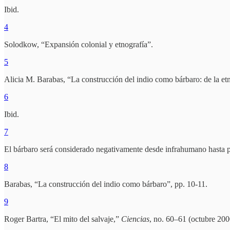
Ibid.
4
Solodkow, “Expansión colonial y etnografía”.
5
Alicia M. Barabas, “La construcción del indio como bárbaro: de la et
6
Ibid.
7
El bárbaro será considerado negativamente desde infrahumano hasta 
8
Barabas, “La construcción del indio como bárbaro”, pp. 10-11.
9
Roger Bartra, “El mito del salvaje,”
Ciencias
, no. 60–61 (octubre 20