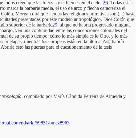
e todos creen que las fuerzas y el bien es en el cielo»
26
. Todas estas
o marca la barbarie media, el uso de arco y flecha caracteriza el
 Colón, Morgan dirá que «todas las religiones primitivas son (...) hasta
icultades presentadas por este modelo antropológico. Dice Colón que
adio superior de la barbarie
29
, al que no habría progresado ninguna
embargo, ven una continuidad entre las concepciones coloniales del
ental de su propio tiempo; cómo lo más simple es lo Otro, y lo más
itar etapas, mientras los europeas están en la última. Así, habría
Abriría esto las puertas para el cuestionamiento de la tesis
antropología
, compilado por María Cándida Ferreira de Almeida y
virtual.com/nd/ark:/59851/bmcz8963