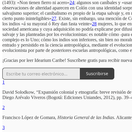
(1493): «Non tienen fierro ni acero»
24
; algunos son caníbales y «usan
observaciones de alteridad aparecen en Colón con una identidad sorpre
salvajismo superior; el canibalismo es propio de la etapa salvaje y, en
cierto punto ininteligibles»
27
. Existe, sin embargo, una mención de C
los indios «á su mayoral ó Rey dan fasta veinte»
28
mujeres, lo que en 
sociedad americana y cuya adquisición no podría explicarse por difusi
salvaje y las planteadas por los evolucionistas: es notable cómo -par
complejo es lo Uno; cómo los indios son inferiores, sin bien no moralme
entrado y persistido en la ciencia antropológica, mediante el evolucion
evolucionista por parte de posteriores escuelas antropológicas, como el
¡Gracias por leer Idearium Caribe! Suscríbete gratis para recibir nuev
Suscribirse
1
David Solodkow, “Expansión colonial y etnografía: breve revisión de 
Diego Arévalo Viveros (Bogotá: Ediciones Uniandes, 2012), pp. 39–4
2
Francisco López de Gomara,
Historia General de las Indias
. Alicant
3