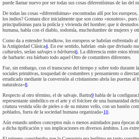
puede llamar nuevo por ser todas sus cosas diferentísimas de las del 
De todas las cosas «diferentísimas» encontradas allí por los europeos
los indios? Gomara dice inicialmente que son como «nosotros», pues no
principalísimas para la policía y vivienda del hombre; que ir desnudo
humana, habla con el diablo, sodomía, muchedumbre de mujeres y otr
Como da a entender Solodkow, los europeos se habrían enfrentado al 
la Antigüedad Clásica
4
. En ese sentido, habrían -más que divisado nu
culturales
, serían
salvajes
o
bárbaros
6
. La diferencia entre estos tér
de barbarie: era bárbaro todo aquel Otro de costumbres diferentes.
Fue, sin embargo, con el transcurso del tiempo y sobre todo durante 
sociales primitivas, tosquedad de costumbres y pensamiento o directam
erradicado mediante la conversión al cristianismo abría las puertas al b
naturaleza»
8
.
Respecto al otro término, el de salvaje, Bartra
9
habla de la configuraci
representante simbólico en el arte y el folclore de una humanidad deforma
criatura vestida sólo de pieles o de su mismo vello, con un bastón com
poblados, fuera de la sociedad humana organizada»
10
.
Aún estando ambos conceptos más o menos asimilados para épocas de la
a dicha tipificación y sus implicaciones en diversos ámbitos. Los ext
El primero consideraba que la Conquista era legítima en tanto constituía