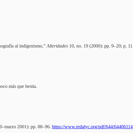
nografía al indigenismo,”
Alteridades
10, no. 19 (2000): pp. 9–20; p. 11
poco más que bestia.
00–marzo 2001): pp. 88–96.
https://www.redalyc.org/pdf/644/64406114