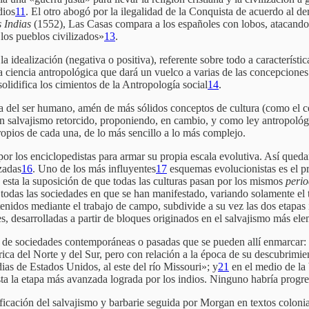
dios
11
. El otro abogó por la ilegalidad de la Conquista de acuerdo al 
s Indias
(1552), Las Casas compara a los españoles con lobos, atacando a 
 los pueblos civilizados»
13
.
a idealización (negativa o positiva), referente sobre todo a característi
 la ciencia antropológica que dará un vuelco a varias de las concepcione
lidifica los cimientos de la Antropología social
14
.
ca del ser humano, amén de más sólidos conceptos de cultura (como el c
un salvajismo retorcido, proponiendo, en cambio, y como ley antropológ
propios de cada una, de lo más sencillo a lo más complejo.
r los enciclopedistas para armar su propia escala evolutiva. Así quedar
zadas
16
. Uno de los más influyentes
17
esquemas evolucionistas es el 
s esta la suposición de que todas las culturas pasan por los mismos
perio
todas las sociedades en que se han manifestado, variando solamente el 
idos mediante el trabajo de campo, subdivide a su vez las dos etapas inf
nes, desarrolladas a partir de bloques originados en el salvajismo más el
os de sociedades contemporáneas o pasadas que se pueden allí enmarcar: e
mérica del Norte y del Sur, pero con relación a la época de su descubrimi
dias de Estados Unidos, al este del río Missouri»; y
21
en el medio de la
esta la etapa más avanzada lograda por los indios. Ninguno habría progr
pificación del salvajismo y barbarie seguida por Morgan en textos colon