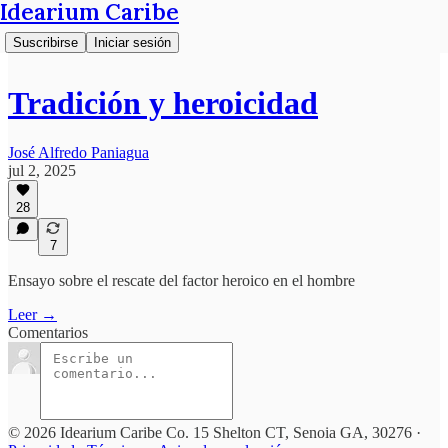
Idearium Caribe
Suscribirse
Iniciar sesión
Tradición y heroicidad
José Alfredo Paniagua
jul 2, 2025
28
7
Ensayo sobre el rescate del factor heroico en el hombre
Leer →
Comentarios
© 2026 Idearium Caribe Co. 15 Shelton CT, Senoia GA, 30276
·