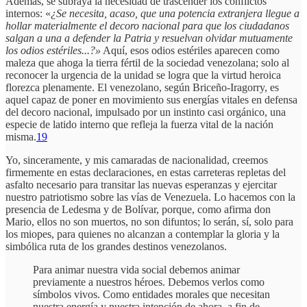
Además, se subraya la necesidad de trascender los conflictos
internos: «
¿Se necesita, acaso, que una potencia extranjera llegue a
hollar materialmente el decoro nacional para que los ciudadanos
salgan a una a defender la Patria y resuelvan olvidar mutuamente
los odios estériles...?»
Aquí, esos odios estériles aparecen como
maleza que ahoga la tierra fértil de la sociedad venezolana; solo al
reconocer la urgencia de la unidad se logra que la virtud heroica
florezca plenamente. El venezolano, según Briceño-Iragorry, es
aquel capaz de poner en movimiento sus energías vitales en defensa
del decoro nacional, impulsado por un instinto casi orgánico, una
especie de latido interno que refleja la fuerza vital de la nación
misma.
19
Yo, sinceramente, y mis camaradas de nacionalidad, creemos
firmemente en estas declaraciones, en estas carreteras repletas del
asfalto necesario para transitar las nuevas esperanzas y ejercitar
nuestro patriotismo sobre las vías de Venezuela. Lo hacemos con la
presencia de Ledesma y de Bolívar, porque, como afirma don
Mario, ellos no son muertos, no son difuntos; lo serán, sí, solo para
los miopes, para quienes no alcanzan a contemplar la gloria y la
simbólica ruta de los grandes destinos venezolanos.
Para animar nuestra vida social debemos animar
previamente a nuestros héroes. Debemos verlos como
símbolos vivos. Como entidades morales que necesitan
nuestra energía y nuestra intención de ahora, a fin de