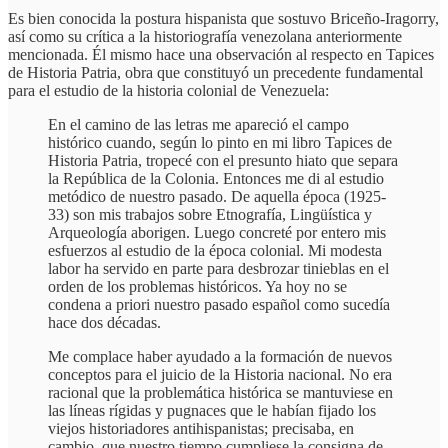
Es bien conocida la postura hispanista que sostuvo Briceño-Iragorry,
así como su crítica a la historiografía venezolana anteriormente
mencionada. Él mismo hace una observación al respecto en Tapices
de Historia Patria, obra que constituyó un precedente fundamental
para el estudio de la historia colonial de Venezuela:
En el camino de las letras me apareció el campo
histórico cuando, según lo pinto en mi libro Tapices de
Historia Patria, tropecé con el presunto hiato que separa
la República de la Colonia. Entonces me di al estudio
metódico de nuestro pasado. De aquella época (1925-
33) son mis trabajos sobre Etnografía, Lingüística y
Arqueología aborigen. Luego concreté por entero mis
esfuerzos al estudio de la época colonial. Mi modesta
labor ha servido en parte para desbrozar tinieblas en el
orden de los problemas históricos. Ya hoy no se
condena a priori nuestro pasado español como sucedía
hace dos décadas.
Me complace haber ayudado a la formación de nuevos
conceptos para el juicio de la Historia nacional. No era
racional que la problemática histórica se mantuviese en
las líneas rígidas y pugnaces que le habían fijado los
viejos historiadores antihispanistas; precisaba, en
cambio, que nuestro tiempo cumpliese la consigna de