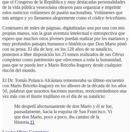
que el Congreso de la República y muy destacadas personalidades
de la vida pública venezolana obraron para organizar e imprimir
estos nutricios volúmenes de pasión nacionalista. Volúmenes que
mis amigos y yo llamamos alegremente como el
códice briceñiano
.
Centenares de miles de páginas, digitalizadas una por una con mis
propias manos, son la gran aventura intelectual e introspectiva que
espero que muchos otros jóvenes puedan realizar por los marianos y
muy profundos paisajes humanos e históricos que Don Mario pintó
con su prosa. El día de hoy, en los 128 años de su natalicio,
ponemos a libre disposición los 23 tomos realizados de sus
Obras
completas
como patrimonio que ofrecemos a toda la humanidad,
para que se pueda leer a Mario Briceño-Iragorry desde cualquier
rincón del mundo.
El Dr. Tomás Polanco Alcántara rememoraba su último encuentro
con Mario Briceño-Iragorry en los albores de la década de los años
50, palabras que nosotros hacemos nuestras, reencontrándonos una
vez más con el ilustre trujillano en el día de su natalicio:
Me despedí afectuosamente de don Mario y él se fue,
pausadamente, hacia la esquina de San Francisco. Vi
que don Mario, poco a poco, iba camino de la
Historia.
11