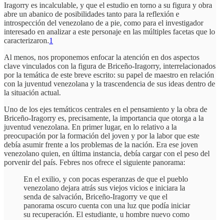
Iragorry es incalculable, y que el estudio en torno a su figura y obra
abre un abanico de posibilidades tanto para la reflexión e
introspección del venezolano de a pie, como para el investigador
interesado en analizar a este personaje en las múltiples facetas que lo
caracterizaron.
1
Al menos, nos proponemos enfocar la atención en dos aspectos
clave vinculados con la figura de Briceño-Iragorry, interrelacionados
por la temática de este breve escrito: su papel de maestro en relación
con la juventud venezolana y la trascendencia de sus ideas dentro de
la situación actual.
Uno de los ejes temáticos centrales en el pensamiento y la obra de
Briceño-Iragorry es, precisamente, la importancia que otorga a la
juventud venezolana. En primer lugar, en lo relativo a la
preocupación por la formación del joven y por la labor que este
debía asumir frente a los problemas de la nación. Era ese joven
venezolano quien, en última instancia, debía cargar con el peso del
porvenir del país. Febres nos ofrece el siguiente panorama:
En el exilio, y con pocas esperanzas de que el pueblo
venezolano dejara atrás sus viejos vicios e iniciara la
senda de salvación, Briceño-Iragorry ve que el
panorama oscuro cuenta con una luz que podía iniciar
su recuperación. El estudiante, u hombre nuevo como