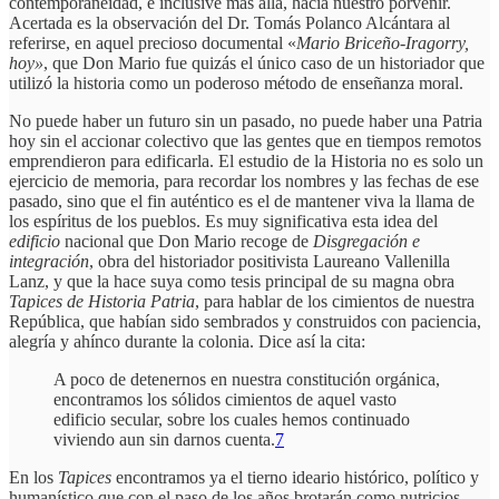
contemporaneidad, e inclusive más allá, hacia nuestro porvenir.
Acertada es la observación del Dr. Tomás Polanco Alcántara al
referirse, en aquel precioso documental «
Mario Briceño-Iragorry,
hoy»
, que Don Mario fue quizás el único caso de un historiador que
utilizó la historia como un poderoso método de enseñanza moral.
No puede haber un futuro sin un pasado, no puede haber una Patria
hoy sin el accionar colectivo que las gentes que en tiempos remotos
emprendieron para edificarla. El estudio de la Historia no es solo un
ejercicio de memoria, para recordar los nombres y las fechas de ese
pasado, sino que el fin auténtico es el de mantener viva la llama de
los espíritus de los pueblos. Es muy significativa esta idea del
edificio
nacional que Don Mario recoge de
Disgregación e
integración
, obra del historiador positivista Laureano Vallenilla
Lanz, y que la hace suya como tesis principal de su magna obra
Tapices de Historia Patria
, para hablar de los cimientos de nuestra
República, que habían sido sembrados y construidos con paciencia,
alegría y ahínco durante la colonia. Dice así la cita:
A poco de detenernos en nuestra constitución orgánica,
encontramos los sólidos cimientos de aquel vasto
edificio secular, sobre los cuales hemos continuado
viviendo aun sin darnos cuenta.
7
En los
Tapices
encontramos ya el tierno ideario histórico, político y
humanístico que con el paso de los años brotarán como nutricios