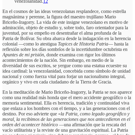
venezolanidad.
12
En el cosmos de las ideas venezolanas resplandece, como estrella
magnánima y perenne, la figura del maestro trujillano Mario
Briceño-Iragorry. La vida de este insigne venezolano es motivo de
admiración, objeto de estudio y, sobre todo, faro orientador para la
juventud, por su empeño en desentrañar el alma profunda de la
Patria de Bolívar. Su obra abarca desde la indagación en la herencia
colonial —como lo atestigua
Tapices de Historia Patria
— hasta la
reflexión sobre los días sombríos de la incertidumbre octubrista en
Apuntes de mi prisión
, donde examina con rigor los últimos
acontecimientos de la nación. Sin embargo, en medio de la
diversidad de sus escritos, se yergue como una estatua ecuestre su
idea cardinal: la venezolanidad, concebida como símbolo de unidad
nacional y como fuerza vital para forjar un nacionalismo integral,
orgánico y vivo en cada ciudadano de la Tierra de Gracia.
En la meditación de Mario Briceño-Iragorry, la Patria se nos aparece
como una realidad más honda que el mero accidente geográfico o la
memoria sentimental. Ella es herencia, tradición y continuidad viva
que enlaza a los hombres con el tiempo, y a las generaciones con el
destino. Por eso advierte que «
la Patria, como legado geográfico y
moral, la recibimos de las generaciones que nos antecedieron en el
orden del acontecer histórico
—una afirmación que la rescata del
vacío utilitarista y la reviste de una gravitación espiritual. La Patria