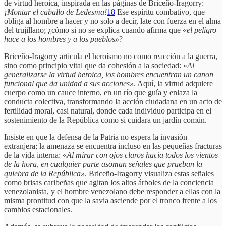
de virtud heroica, inspirada en las páginas de Briceño-Iragorry:
¡Montar el caballo de Ledesma!
18
Ese espíritu combativo, que
obliga al hombre a hacer y no solo a decir, late con fuerza en el alma
del trujillano; ¿cómo si no se explica cuando afirma que «
el peligro
hace a los hombres y a los pueblos»
?
Briceño-Iragorry articula el heroísmo no como reacción a la guerra,
sino como principio vital que da cohesión a la sociedad: «
Al
generalizarse la virtud heroica, los hombres encuentran un canon
funcional que da unidad a sus acciones»
. Aquí, la virtud adquiere
cuerpo como un cauce interno, en un río que guía y enlaza la
conducta colectiva, transformando la acción ciudadana en un acto de
fertilidad moral, casi natural, donde cada individuo participa en el
sostenimiento de la República como si cuidara un jardín común.
Insiste en que la defensa de la Patria no espera la invasión
extranjera; la amenaza se encuentra incluso en las pequeñas fracturas
de la vida interna: «
Al mirar con ojos claros hacia todos los vientos
de la hora, en cualquier parte asoman señales que prueban la
quiebra de la República»
. Briceño-Iragorry visualiza estas señales
como brisas caribeñas que agitan los altos árboles de la conciencia
venezolanista, y el hombre venezolano debe responder a ellas con la
misma prontitud con que la savia asciende por el tronco frente a los
cambios estacionales.