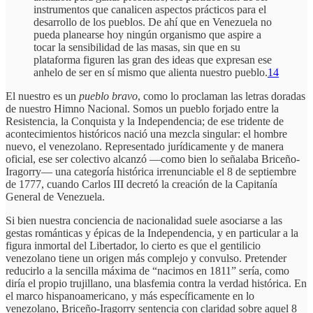
instrumentos que canalicen aspectos prácticos para el
desarrollo de los pueblos. De ahí que en Venezuela no
pueda planearse hoy ningún organismo que aspire a
tocar la sensibilidad de las masas, sin que en su
plataforma figuren las gran des ideas que expresan ese
anhelo de ser en sí mismo que alienta nuestro pueblo.
14
El nuestro es un
pueblo bravo
, como lo proclaman las letras doradas
de nuestro Himno Nacional. Somos un pueblo forjado entre la
Resistencia, la Conquista y la Independencia; de ese tridente de
acontecimientos históricos nació una mezcla singular: el hombre
nuevo, el venezolano. Representado jurídicamente y de manera
oficial, ese ser colectivo alcanzó —como bien lo señalaba Briceño-
Iragorry— una categoría histórica irrenunciable el 8 de septiembre
de 1777, cuando Carlos III decretó la creación de la Capitanía
General de Venezuela.
Si bien nuestra conciencia de nacionalidad suele asociarse a las
gestas románticas y épicas de la Independencia, y en particular a la
figura inmortal del Libertador, lo cierto es que el gentilicio
venezolano tiene un origen más complejo y convulso. Pretender
reducirlo a la sencilla máxima de “nacimos en 1811” sería, como
diría el propio trujillano, una blasfemia contra la verdad histórica. En
el marco hispanoamericano, y más específicamente en lo
venezolano, Briceño-Iragorry sentencia con claridad sobre aquel 8