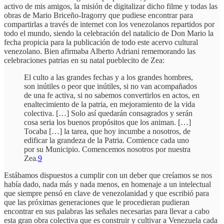
activo de mis amigos, la misión de digitalizar dicho filme y todas las
obras de Mario Briceño-Iragorry que pudiese encontrar para
compartirlas a través de internet con los venezolanos repartidos por
todo el mundo, siendo la celebración del natalicio de Don Mario la
fecha propicia para la publicación de todo este acervo cultural
venezolano. Bien afirmaba Alberto Adriani rememorando las
celebraciones patrias en su natal pueblecito de Zea:
El culto a las grandes fechas y a los grandes hombres,
son inútiles o peor que inútiles, si no van acompañados
de una fe activa, si no sabemos convertirlos en actos, en
enaltecimiento de la patria, en mejoramiento de la vida
colectiva. […] Solo así quedarán consagrados y serán
cosa seria los buenos propósitos que los animan. […]
Tocaba […] la tarea, que hoy incumbe a nosotros, de
edificar la grandeza de la Patria. Comience cada uno
por su Municipio. Comencemos nosotros por nuestra
Zea.
9
Estábamos dispuestos a cumplir con un deber que creíamos se nos
había dado, nada más y nada menos, en homenaje a un intelectual
que siempre pensó en clave de venezolanidad y que escribió para
que las próximas generaciones que le procedieran pudieran
encontrar en sus palabras las señales necesarias para llevar a cabo
esta gran obra colectiva que es construir y cultivar a Venezuela cada