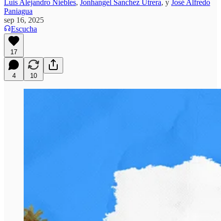
Luis Alejandro Niebles
,
Jonhangel Sanchez Utrera
, y
José Alfredo
Paniagua
sep 16, 2025
Escucha
17
4
10