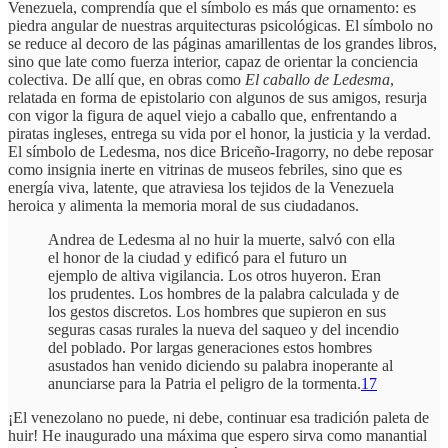
Venezuela, comprendía que el símbolo es más que ornamento: es
piedra angular de nuestras arquitecturas psicológicas. El símbolo no
se reduce al decoro de las páginas amarillentas de los grandes libros,
sino que late como fuerza interior, capaz de orientar la conciencia
colectiva. De allí que, en obras como
El caballo de Ledesma
,
relatada en forma de epistolario con algunos de sus amigos, resurja
con vigor la figura de aquel viejo a caballo que, enfrentando a
piratas ingleses, entrega su vida por el honor, la justicia y la verdad.
El símbolo de Ledesma, nos dice Briceño-Iragorry, no debe reposar
como insignia inerte en vitrinas de museos febriles, sino que es
energía viva, latente, que atraviesa los tejidos de la Venezuela
heroica y alimenta la memoria moral de sus ciudadanos.
Andrea de Ledesma al no huir la muerte, salvó con ella
el honor de la ciudad y edificó para el futuro un
ejemplo de altiva vigilancia. Los otros huyeron. Eran
los prudentes. Los hombres de la palabra calculada y de
los gestos discretos. Los hombres que supieron en sus
seguras casas rurales la nueva del saqueo y del incendio
del poblado. Por largas generaciones estos hombres
asustados han venido diciendo su palabra inoperante al
anunciarse para la Patria el peligro de la tormenta.
17
¡El venezolano no puede, ni debe, continuar esa tradición paleta de
huir! He inaugurado una máxima que espero sirva como manantial