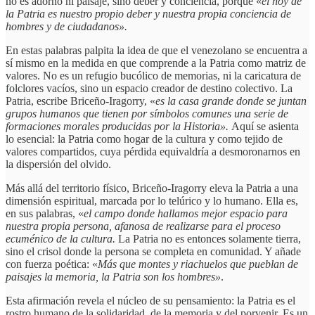
no es adorno ni paisaje, sino deber y conciencia, porque «
el hoy de
la Patria es nuestro propio deber y nuestra propia conciencia de
hombres y de ciudadanos».
En estas palabras palpita la idea de que el venezolano se encuentra a
sí mismo en la medida en que comprende a la Patria como matriz de
valores. No es un refugio bucólico de memorias, ni la caricatura de
folclores vacíos, sino un espacio creador de destino colectivo. La
Patria, escribe Briceño-Iragorry, «
es la casa grande donde se juntan
grupos humanos que tienen por símbolos comunes una serie de
formaciones morales producidas por la Historia».
Aquí se asienta
lo esencial: la Patria como hogar de la cultura y como tejido de
valores compartidos, cuya pérdida equivaldría a desmoronarnos en
la dispersión del olvido.
Más allá del territorio físico, Briceño-Iragorry eleva la Patria a una
dimensión espiritual, marcada por lo telúrico y lo humano. Ella es,
en sus palabras, «
el campo donde hallamos mejor espacio para
nuestra propia persona, afanosa de realizarse para el proceso
ecuménico de la cultura.
La Patria no es entonces solamente tierra,
sino el crisol donde la persona se completa en comunidad. Y añade
con fuerza poética: «
Más que montes y riachuelos que pueblan de
paisajes la memoria, la Patria son los hombres»
.
Esta afirmación revela el núcleo de su pensamiento: la Patria es el
rostro humano de la solidaridad, de la memoria y del porvenir. Es un