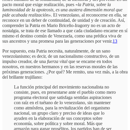
pacto moral que exige realización, pues «
la Patria, sobre la
luminosidad de la apoteosis, es una austera dimensión moral que
pide acabada realización».
El venezolano, al reconocerse en ella, se
reconoce en un deber de continuidad, de unidad y de creación. Así,
comprender la Patria en Mario Briceño-Iragorry no es un acto de
nostalgia, se trata de ese llamado a que cada ciudadano encarne en sí
mismo el destino común de Venezuela, como una prédica viva de
sus ancestros y una promesa para las generaciones por venir.
13
Por supuesto, esta Patria necesita, naturalmente, de un sano
venezolanismo; es decir, de un nacionalismo constructivo, de un
impulso creador, de una
fuerza vital
que se encarne en todos
nosotros, en nuestros hermanos y en las reservas morales de las
próximas generaciones. ¿Por qué? Me remito, una vez más, a la obra
del brillante trujillano:
La función principal del movimiento nacionalista no
consiste, pues, en presentarse ante el pueblo como mero
programa electoral que satisfaga sentidas aspiraciones
con raíz en el tuétano de lo venezolano, sin mantener
como atmósfera, para la revitalización del organismo
nacional, un grupo claro y preciso de ideas que lo
ayuden en la elaboración de sus conceptos sobre
economía, sobre política y sobre moral. Más que
armazón para ganar prosélitos, los partidos han de ser