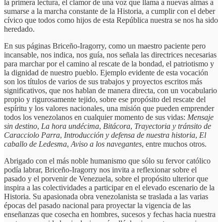
la primera lectura, el clamor de una voz que llama a nuevas almas a
sumarse a la marcha constante de la Historia, a cumplir con el deber
cívico que todos como hijos de esta República nuestra se nos ha sido
heredado.
En sus páginas Briceño-Iragorry, como un maestro paciente pero
incansable, nos indica, nos guía, nos señala las directrices necesarias
para marchar por el camino al rescate de la bondad, el patriotismo y
la dignidad de nuestro pueblo. Ejemplo evidente de esta vocación
son los títulos de varios de sus trabajos y proyectos escritos más
significativos, que nos hablan de manera directa, con un vocabulario
propio y rigurosamente tejido, sobre ese propósito del rescate del
espíritu y los valores nacionales, una misión que pueden emprender
todos los venezolanos en cualquier momento de sus vidas:
Mensaje
sin destino
,
La hora undécima
,
Bitácora
,
Trayectoria y tránsito de
Caracciolo Parra
,
Introducción y defensa de nuestra historia
,
El
caballo de Ledesma
,
Aviso a los navegantes
, entre muchos otros.
Abrigado con el más noble humanismo que sólo su fervor católico
podía labrar, Briceño-Iragorry nos invita a reflexionar sobre el
pasado y el porvenir de Venezuela, sobre el propósito ulterior que
inspira a las colectividades a participar en el elevado escenario de la
Historia. Su apasionada obra venezolanista se traslada a las varias
épocas del pasado nacional para proyectar la vigencia de las
enseñanzas que cosecha en hombres, sucesos y fechas hacia nuestra